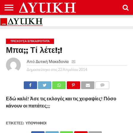
ΑΡΧΙΚΉ
ΕΠΙΚΟΙΝΩΝΊΑ
ΌΡΟΙ
ΠΡΟΣΤΑΣΊΑ
ΧΡΉΣΗΣ
ΠΡΟΣΩΠΙΚΏΝ
ΔΕΔΟΜΈΝΩΝ
ΤΡΈΧΟΥΣΑ ΕΠΙΚΑΙΡΌΤΗΤΑ
Μπα;; Τί λέτε!;!
Από
Δυτική Μακεδονία
Δημοσιεύτηκε στις
22 Απριλίου 2014
COMMENTS
Εδώ καλέ! Άσε τις εκλογές και τις χειραψίες! Πόσο
κάνουν οι πατάτες;;;
ΕΤΙΚΕΤΕΣ:
ΥΠΟΨΉΦΙΟΙ