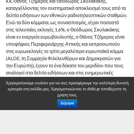
κ.κ. Θάνος Τζήμερος και Θεόδωρος Σκυλακάκης,
καταγγέλλοντας τον συστηματικό αποκλεισμό τους από τα
δελτία ειδήσεων των εθνικών ραδιοτηλεοπτικών σταθμών.
Ενώ τα δύο κόμματα, ως συνασπισμός, είχαν ποσοστό
στις τελευταίες εκλογές 1,6%, ο Θεόδωρος Σκυλακάκης
είναι εν ενεργεία ευρωβουλευτής, ο Θάνος Τζήμερος είναι
υποψήφιος Περιφερειάρχης Αττικής και εκπροσωπούν
στις ευρωεκλογές το τρίτο μεγαλύτερο ευρωπαϊκό κόμμα
(ALDE, τη Συμμαχία Φιλελευθέρων και Δημοκρατών για
την Ευρώπη), έχουν το ένα δέκατο του μεριδίου που τους
αναλογεί στα δελτία ειδήσεων και στις ενημερωτικές
εκπομπές των εθνικών τηλεοπτικών σταθμών, κατά
Χρησιμοποιούμε cookies για να σας προσφέρουμε την καλύτερη δυνατή
παράβαση του νόμου και του συντάγματος που προβλέπει
εμπειρία στη σελίδα μας. Χρησιμοποιώντας το ditiki.gr αποδέχεστε τη
«την υποχρέωση για αντικειμενική και με ίσους όρους
χρήση τους.
μετάδοση πληροφοριών και ειδήσεων». Το φαινόμενο του
Δέχομαι
σχεδόν ολοκληρωτικού αποκλεισμού από τα τηλεοπτικά
δελτία που διαρκεί εδώ και πάρα πολύ καιρό,
επιβεβαιώνεται από τις σχετικές δημοσιευμένες μετρήσεις
με βάση τις οποίες τα δύο κόμματα έχουν λιγότερο από