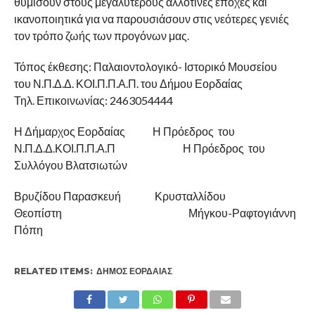
θυμίσουν στους μεγαλύτερους αλλοτινές εποχές και
ικανοποιητικά για να παρουσιάσουν στις νεότερες γενιές
τον τρόπο ζωής των προγόνων μας.
Τόπος έκθεσης: Παλαιοντολογικό- Ιστορικό Μουσείου
του Ν.Π.Δ.Δ. ΚΟΙ.Π.Π.Α.Π. του Δήμου Εορδαίας
Τηλ. Επικοινωνίας: 2463054444
Η Δήμαρχος Εορδαίας Η Πρόεδρος του
Ν.Π.Δ.Δ.ΚΟΙ.Π.Π.Α.Π Η Πρόεδρος του
Συλλόγου Βλατσιωτών
Βρυζίδου Παρασκευή Κρυσταλλίδου
Θεοπίστη Μήγκου-Ραφτογιάννη
Πόπη
RELATED ITEMS:
ΔΉΜΟΣ ΕΟΡΔΑΊΑΣ