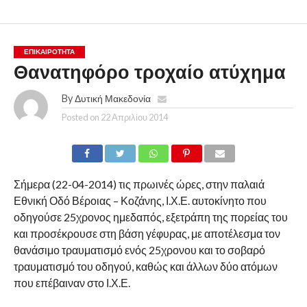
ΕΠΙΚΑΙΡΟΤΗΤΑ
Θανατηφόρο τροχαίο ατύχημα
By
Δυτική Μακεδονία
Posted on
22 Απριλίου 2014
Σήμερα (22-04-2014) τις πρωινές ώρες, στην παλαιά
Εθνική Οδό Βέροιας – Κοζάνης, Ι.Χ.Ε. αυτοκίνητο που
οδηγούσε 25χρονος ημεδαπός, εξετράπη της πορείας του
και προσέκρουσε στη βάση γέφυρας, με αποτέλεσμα τον
θανάσιμο τραυματισμό ενός 25χρονου και το σοβαρό
τραυματισμό του οδηγού, καθώς και άλλων δύο ατόμων
που επέβαιναν στο Ι.Χ.Ε.