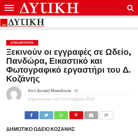
ΑΡΧΙΚΉ
ΕΠΙΚΟΙΝΩΝΊΑ
ΌΡΟΙ
ΠΡΟΣΤΑΣΊΑ
ΧΡΉΣΗΣ
ΠΡΟΣΩΠΙΚΏΝ
ΔΕΔΟΜΈΝΩΝ
ΕΠΙΚΑΙΡΟΤΗΤΑ
Ξεκινούν οι εγγραφές σε Ωδείο,
Πανδώρα, Εικαστικό και
Φωτογραφικό εργαστήρι του Δ.
Κοζάνης
Από
Δυτική Μακεδονία
Δημοσιεύτηκε στις
5 Σεπτεμβρίου 2014
COMMENTS
ΔΗΜΟΤΙΚΟ ΩΔΕΙΟ ΚΟΖΑΝΗΣ