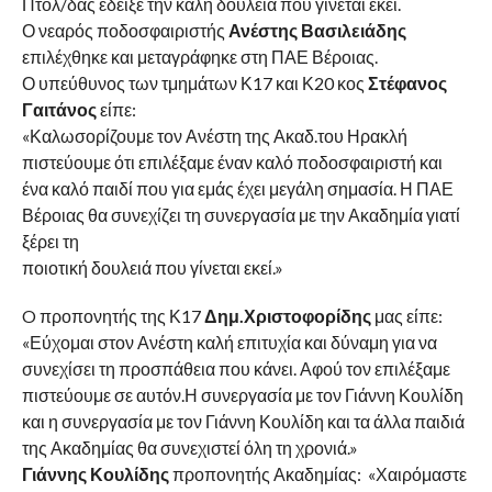
Πτολ/δας έδειξε την καλή δουλειά που γίνεται εκεί.
Ο νεαρός ποδοσφαιριστής
Ανέστης Βασιλειάδης
επιλέχθηκε και μεταγράφηκε στη ΠΑΕ Βέροιας.
Ο υπεύθυνος των τμημάτων Κ17 και Κ20 κος
Στέφανος
Γαιτάνος
είπε:
«Καλωσορίζουμε τον Ανέστη της Ακαδ.του Ηρακλή
πιστεύουμε ότι επιλέξαμε έναν καλό ποδοσφαιριστή και
ένα καλό παιδί που για εμάς έχει μεγάλη σημασία. Η ΠΑΕ
Βέροιας θα συνεχίζει τη συνεργασία με την Ακαδημία γιατί
ξέρει τη
ποιοτική δουλειά που γίνεται εκεί.»
O προπονητής της Κ17
Δημ.Χριστοφορίδης
μας είπε:
«Εύχομαι στον Ανέστη καλή επιτυχία και δύναμη για να
συνεχίσει τη προσπάθεια που κάνει. Αφού τον επιλέξαμε
πιστεύουμε σε αυτόν.Η συνεργασία με τον Γιάννη Κουλίδη
και η συνεργασία με τον Γιάννη Κουλίδη και τα άλλα παιδιά
της Ακαδημίας θα συνεχιστεί όλη τη χρονιά.»
Γιάννης Κουλίδης
προπονητής Ακαδημίας: «Χαιρόμαστε