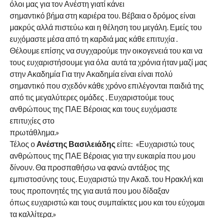
όλοι μας για τον Ανέστη γιατί κάνει
σημαντικό βήμα στη καριέρα του. Βέβαια ο δρόμος είναι
μακρύς αλλά πιστεύω και η θέληση του μεγάλη. Εμείς του
ευχόμαστε μέσα από τη καρδιά μας κάθε επιτυχία .
Θέλουμε επίσης να συγχαρούμε την οικογενειά του και να
τους ευχαριστήσουμε για όλα αυτά τα χρόνια ήταν μαζί μας
στην Ακαδημία Για την Ακαδημία είναι είναι πολύ
σημαντικό που σχεδόν κάθε χρόνο επιλέγονται παιδιά της
από τις μεγαλύτερες ομάδες . Ευχαριστούμε τους
ανθρώπους της ΠΑΕ Βέροιας και τους ευχόμαστε
επιτυχίες στο
πρωτάθλημα.»
Τέλος ο
Ανέστης Βασιλειάδης
είπε: «Ευχαριστώ τους
ανθρώπους της ΠΑΕ Βέροιας για την ευκαιρία που μου
δίνουν. Θα προσπαθήσω να φανώ αντάξιος της
εμπιστοσύνης τους. Ευχαριστώ την Ακαδ. του Ηρακλή και
τους προπονητές της για αυτά που μου δίδαξαν
όπως ευχαριστώ και τους συμπαίκτες μου και του εύχομαι
τα καλλίτερα.»