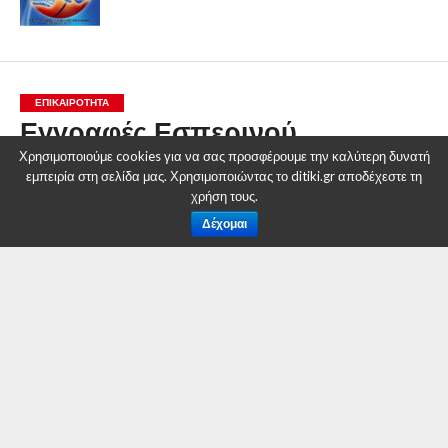
ΕΠΙΚΑΙΡΟΤΗΤΑ
Εγγραφές Εσπερινού
Γυμνασίου
Χρησιμοποιούμε cookies για να σας προσφέρουμε την καλύτερη δυνατή
εμπειρία στη σελίδα μας. Χρησιμοποιώντας το ditiki.gr αποδέχεστε τη
χρήση τους.
By
Δυτική Μακεδονία
Δέχομαι
Posted on
5 Σεπτεμβρίου 2014
Το Εσπερινό Γυμνάσιο Κοζάνης ενημερώνει ότι οι
ενδιαφερόμενοι άνω των 14 ετών μπορούν να εγγράφονται
καθημερινά από 17:00 έως 20:00 εντός του Σεπτεμβρίου.
ΠΛΕΟΝΕΚΤΗΜΑΤΑ ΦΟΙΤΗΣΗΣ