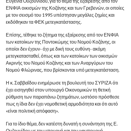
Ευγενία Ουζουνίδου, για το θέμα της εξαίρεσης από τον
ΕΝΦΙΑ οικισμών της Κοζάνης και των Γρεβενών, οι οποίες
με τον σεισμό του 1995 υπέστησαν μεγάλες ζημίες και
εκδόθηκαν τα ΦΕΚ μετεγκατάστασης.
Επίσης, τέθηκε το ζήτημα της εξαίρεσης από τον ΕΝΦΙΑ
των κατοίκων της Ποντοκώμης του Νομού Κοζάνης, οι
οποίοι δεν έχουν- όχι με δική τους ευθύνη- ακόμη
μετεγκατασταθεί, όπως και των κατοίκων των οικισμών
Ακρινής του Νομού Κοζάνης και των Αναργύρων του
Νομού Φλώρινας, που βρίσκονται υπό μετεγκατάσταση.
Η κ. Σαββαΐδου ενημέρωσε τη βουλευτή του ΣΥΡΙΖΑ ότι
έχει εισηγηθεί στον υπουργό Οικονομικών τη θετική
ρύθμιση των παραπάνω ζητημάτων, ωστόσο πρόσθεσε
πως η ίδια δεν έχει νομοθετική αρμοδιότητα και ότι αυτό
«είναι πολιτική απόφαση».
Για το ίδιο θέμα, δεν κατέστη δυνατή η συνάντηση της Ε.
Ουζουνίδου με τον υπουργό και τον υφυπουργό