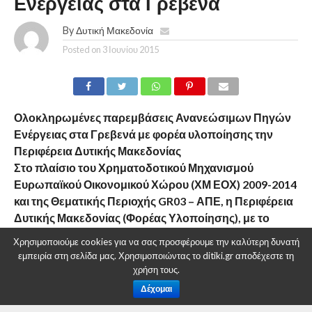
Ενέργειας στα Γρεβενά
By
Δυτική Μακεδονία
Posted on
3 Ιουνίου 2015
Ολοκληρωμένες παρεμβάσεις Ανανεώσιμων Πηγών
Ενέργειας στα Γρεβενά με φορέα υλοποίησης την
Περιφέρεια Δυτικής Μακεδονίας
Στο πλαίσιο του Χρηματοδοτικού Μηχανισμού
Ευρωπαϊκού Οικονομικού Χώρου (ΧΜ ΕΟΧ) 2009-2014
και της Θεματικής Περιοχής GR03 – ΑΠΕ, η Περιφέρεια
Δυτικής Μακεδονίας (Φορέας Υλοποίησης), με το
Δήμο Γρεβενών (Εταίρος 1) και το Γενικό Νοσοκομείο
Χρησιμοποιούμε cookies για να σας προσφέρουμε την καλύτερη δυνατή
Γρεβενών (Εταίρος 2) υπέβαλαν προς το Κέντρο
εμπειρία στη σελίδα μας. Χρησιμοποιώντας το ditiki.gr αποδέχεστε τη
Ανανεωσίμων & Εξοικονόμησης Ενέργειας (ΚΑΠΕ) –
χρήση τους.
Διαχειριστή Προγράμματος GR03 – αίτηση
Δέχομαι
χρηματοδότησης με τίτλο «Ολοκληρωμένες