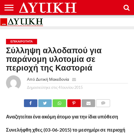
ΑΡΧΙΚΉ
ΕΠΙΚΟΙΝΩΝΊΑ
ΌΡΟΙ
ΠΡΟΣΤΑΣΊΑ
ΧΡΉΣΗΣ
ΠΡΟΣΩΠΙΚΏΝ
ΔΕΔΟΜΈΝΩΝ
ΕΠΙΚΑΙΡΟΤΗΤΑ
Σύλληψη αλλοδαπού για
παράνομη υλοτομία σε
περιοχή της Καστοριά
Από
Δυτική Μακεδονία
Δημοσιεύτηκε στις
4 Ιουνίου 2015
COMMENTS
Αναζητείται ένα ακόμη άτομο για την ίδια υπόθεση
Συνελήφθη χθες (03-06-2015) το μεσημέρι σε περιοχή