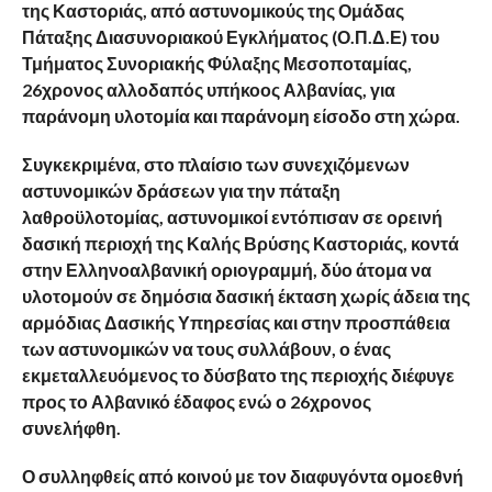
της Καστοριάς, από αστυνομικούς της Ομάδας
Πάταξης Διασυνοριακού Εγκλήματος (Ο.Π.Δ.Ε) του
Τμήματος Συνοριακής Φύλαξης Μεσοποταμίας,
26χρονος αλλοδαπός υπήκοος Αλβανίας, για
παράνομη υλοτομία και παράνομη είσοδο στη χώρα.
Συγκεκριμένα, στο πλαίσιο των συνεχιζόμενων
αστυνομικών δράσεων για την πάταξη
λαθροϋλοτομίας, αστυνομικοί εντόπισαν σε ορεινή
δασική περιοχή της Καλής Βρύσης Καστοριάς, κοντά
στην Ελληνοαλβανική οριογραμμή, δύο άτομα να
υλοτομούν σε δημόσια δασική έκταση χωρίς άδεια της
αρμόδιας Δασικής Υπηρεσίας και στην προσπάθεια
των αστυνομικών να τους συλλάβουν, ο ένας
εκμεταλλευόμενος το δύσβατο της περιοχής διέφυγε
προς το Αλβανικό έδαφος ενώ ο 26χρονος
συνελήφθη.
Ο συλληφθείς από κοινού με τον διαφυγόντα ομοεθνή