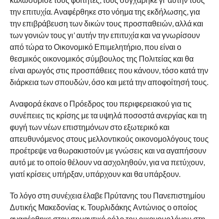
την επιτυχία. Αναφέρθηκε στο νόημα της εκδήλωσης, για
την επιβράβευση των δικών τους προσπαθειών, αλλά και
των γονιών τους γι’ αυτήν την επιτυχία και να γνωρίσουν
από τώρα το Οικονομικό Επιμελητήριο, που είναι ο
θεσμικός οικονομικός σύμβουλος της Πολιτείας και θα
είναι αρωγός στις προσπάθειες που κάνουν, τόσο κατά την
διάρκεια των σπουδών, όσο και μετά την αποφοίτησή τους.
Αναφορά έκανε ο Πρόεδρος του περιφερειακού για τις
συνέπειες τις κρίσης με τα υψηλά ποσοστά ανεργίας και τη
φυγή των νέων επιστημόνων στο εξωτερικό και
απευθυνόμενος στους μελλοντικούς οικονομολόγους τους
προέτρεψε να θωρακιστούν με γνώσεις και να αγαπήσουν
αυτό με το οποίο θέλουν να ασχοληθούν, για να πετύχουν,
γιατί κρίσεις υπήρξαν, υπάρχουν και θα υπάρξουν.
Το λόγο στη συνέχεια έλαβε Πρύτανης του Πανεπιστημίου
Δυτικής Μακεδονίας κ. Τουρλιδάκης Αντώνιος ο οποίος
αναφέρθηκε στον σημαντικό ρόλο του οικονομολόγου στη