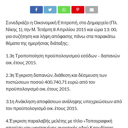
Συνεδριάζει η Οικονομική Επιτροπή, στο Δημαρχείο (Πλ.
Νίκης 1), την Μ. Τετάρτη 8 Απριλίου 2015 και ώρα 13: 00,
για συζήτηση και λήψη απόφασης πάνω στα παρακάτω
θέματα της ημερήσιας διάταξης:
1.3η Τροποποίηση προϋπολογισμού εσόδων – δαπανών
οικ. έτους 2015.
2.3η Έγκριση δαπανών, διάθεση και δέσμευση των
πιστώσεων ποσού 400.740,71 ευρώ από τον
προϋπολογισμό οικ. έτους 2015.
3.1η Ανάκληση αποφάσεων ανάληψης υποχρεώσεων από
τον προϋπολογισμό οικ. έτους 2015.
4.Έγκριση παραλαβής μελέτης με τίτλο «Τοπογραφική
αποτύπωση υφισταμένης αγροτικής οδού Καρυδίτσας –