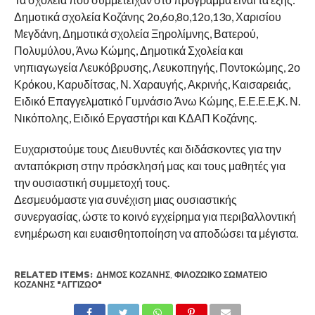
Δημοτικά σχολεία Κοζάνης 2ο,6ο,8ο,12ο,13ο, Χαρισίου
Μεγδάνη, Δημοτικά σχολεία Ξηρολίμνης, Βατερού,
Πολυμύλου, Άνω Κώμης, Δημοτικά Σχολεία και
νηπιαγωγεία Λευκόβρυσης, Λευκοπηγής, Ποντοκώμης, 2ο
Κρόκου, Καρυδίτσας, Ν. Χαραυγής, Ακρινής, Καισαρειάς,
Ειδικό Επαγγελματικό Γυμνάσιο Άνω Κώμης, Ε.Ε.Ε.Ε,Κ. Ν.
Νικόπολης, Ειδικό Εργαστήρι και ΚΔΑΠ Κοζάνης.
Ευχαριστούμε τους Διευθυντές και διδάσκοντες για την
ανταπόκριση στην πρόσκλησή μας και τους μαθητές για
την ουσιαστική συμμετοχή τους.
Δεσμευόμαστε για συνέχιση μιας ουσιαστικής
συνεργασίας, ώστε το κοινό εγχείρημα για περιβαλλοντική
ενημέρωση και ευαισθητοποίηση να αποδώσει τα μέγιστα.
RELATED ITEMS:
ΔΉΜΟΣ ΚΟΖΆΝΗΣ
,
ΦΙΛΟΖΩΙΚΌ ΣΩΜΑΤΕΊΟ
ΚΟΖΆΝΗΣ "ΑΓΓΊΖΩΟ"