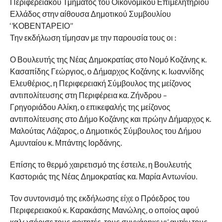
Περιφερειακού Τμήματος του Οικονομικού Επιμελητηρίου
Ελλάδος στην αίθουσα Δημοτικού Συμβουλίου
‘’ΚΟΒΕΝΤΑΡΕΙΟ’’
Την εκδήλωση τίμησαν με την παρουσία τους οι :
Ο Βουλευτής της Νέας Δημοκρατίας στο Νομό Κοζάνης κ.
Κασαπίδης Γεώργιος, ο Δήμαρχος Κοζάνης κ. Ιωαννίδης
Ελευθέριος, η Περιφερειακή Σύμβουλος της μείζονος
αντιπολίτευσης στη Περιφέρεια κα. Ζήνδρου –
Γρηγοριάδου Αλίκη, ο επικεφαλής της μείζονος
αντιπολίτευσης στο Δήμο Κοζάνης και πρώην Δήμαρχος κ.
Μαλούτας Λάζαρος, ο Δημοτικός Σύμβουλος του Δήμου
Αμυνταίου κ. Μπάντης Ιορδάνης.
Επίσης το θερμό χαιρετισμό της έστειλε, η Βουλευτής
Καστοριάς της Νέας Δημοκρατίας κα. Μαρία Αντωνίου.
Τον συντονισμό της εκδήλωσης είχε ο Πρόεδρος του
Περιφερειακού κ. Καρακάσης Μανώλης, ο οποίος αφού
καλωσόρισε τους φοιτητές, τους συγχάρηκε γι’ αυτήν τους