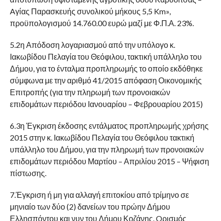
Aγίας Παρασκευής συνολικού μήκους 5,5 Km»,
προϋπολογισμού 14.760.00 ευρώ μαζί με Φ.Π.Α. 23%.
5.2η Απόδοση λογαριασμού από την υπόλογο κ.
Ιακωβίδου Πελαγία του Θεόφιλου, τακτική υπάλληλο του
Δήμου, για το ένταλμα προπληρωμής το οποίο εκδόθηκε
σύμφωνα με την αριθμό 41/2015 απόφαση Οικονομικής
Επιτροπής (για την πληρωμή των προνοιακών
επιδομάτων περιόδου Ιανουαρίου – Φεβρουαρίου 2015)
6.3η Έγκριση έκδοσης εντάλματος προπληρωμής χρήσης
2015 στην κ. Ιακωβίδου Πελαγία του Θεόφιλου τακτική
υπάλληλο του Δήμου, για την πληρωμή των προνοιακών
επιδομάτων περιόδου Μαρτίου – Απριλίου 2015 – Ψήφιση
πίστωσης.
7.Έγκριση ή μη για αλλαγή επιτοκίου από τρίμηνο σε
μηνιαίο των δύο (2) δανείων του πρώην Δήμου
Ελλησπόντου και νυν του Δήμου Κοζάνης. Oρισμός