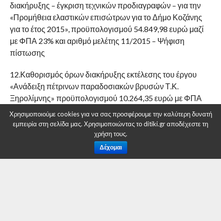
διακήρυξης – έγκριση τεχνικών προδιαγραφών – για την
«Προμήθεια ελαστικών επισώτρων για το Δήμο Κοζάνης
για το έτος 2015», προϋπολογισμού 54.849,98 ευρώ μαζί
με ΦΠΑ 23% και αριθμό μελέτης 11/2015 – Ψήφιση
πίστωσης
12.Καθορισμός όρων διακήρυξης εκτέλεσης του έργου
«Ανάδειξη πέτρινων παραδοσιακών βρυσών Τ.Κ.
Ξηρολίμνης» προϋπολογισμού 10.264,35 ευρώ με ΦΠΑ
23% και αριθμό μελέτης 98/2013.
Χρησιμοποιούμε cookies για να σας προσφέρουμε την καλύτερη δυνατή
εμπειρία στη σελίδα μας. Χρησιμοποιώντας το ditiki.gr αποδέχεστε τη
13.Έγκριση ή μη πρακτικού για την «Προμήθεια τροφίμων
χρήση τους.
για τις ανάγκες των παιδικών Σταθμών του Δήμου
Δέχομαι
Κοζάνης», προϋπολογισμού 59.977,36 ευρώ μαζί με ΦΠΑ
13% και αριθμό μελέτης 3/2015 – Λήψη απόφασης.
14.1η Έγκριση δαπάνης παγίας προκαταβολής
προϋπολογισμού χρήσης 2015 από τον Πρόεδρο της
Τοπικής Κοινότητας Καρυδίτσας του Δήμου Κοζάνης.