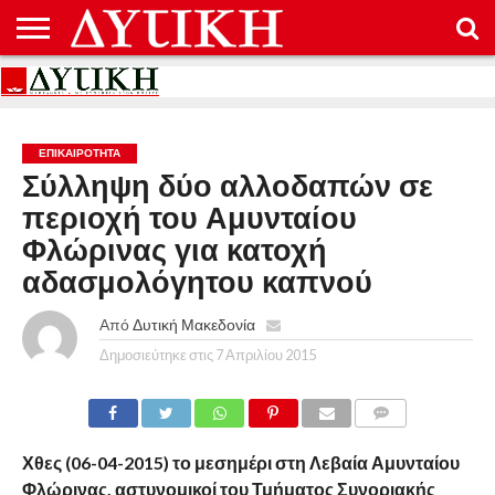
ΑΡΧΙΚΉ
ΕΠΙΚΟΙΝΩΝΊΑ
ΌΡΟΙ
ΠΡΟΣΤΑΣΊΑ
ΧΡΉΣΗΣ
ΠΡΟΣΩΠΙΚΏΝ
ΔΕΔΟΜΈΝΩΝ
ΕΠΙΚΑΙΡΟΤΗΤΑ
Σύλληψη δύο αλλοδαπών σε
περιοχή του Αμυνταίου
Φλώρινας για κατοχή
αδασμολόγητου καπνού
Από
Δυτική Μακεδονία
Δημοσιεύτηκε στις
7 Απριλίου 2015
COMMENTS
Χθες (06-04-2015) το μεσημέρι στη Λεβαία Αμυνταίου
Φλώρινας, αστυνομικοί του Τμήματος Συνοριακής