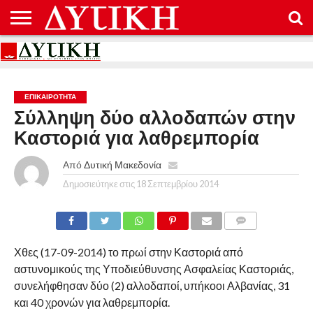
ΑΡΧΙΚΉ
ΕΠΙΚΟΙΝΩΝΊΑ
ΌΡΟΙ
ΠΡΟΣΤΑΣΊΑ
ΧΡΉΣΗΣ
ΠΡΟΣΩΠΙΚΏΝ
ΔΕΔΟΜΈΝΩΝ
ΕΠΙΚΑΙΡΟΤΗΤΑ
Σύλληψη δύο αλλοδαπών στην
Καστοριά για λαθρεμπορία
Από
Δυτική Μακεδονία
Δημοσιεύτηκε στις
18 Σεπτεμβρίου 2014
COMMENTS
Χθες (17-09-2014) το πρωί στην Καστοριά από
αστυνομικούς της Υποδιεύθυνσης Ασφαλείας Καστοριάς,
συνελήφθησαν δύο (2) αλλοδαποί, υπήκοοι Αλβανίας, 31
και 40 χρονών για λαθρεμπορία.