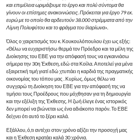
και επιμέλεια ωριμάζουμε το έργο και πολύ σύντομα θα
γίνουν οι επίσημες ανακοινώσεις. Πρόκειται για έργο 79 εκ.
ευρώ με το οποίο θα αρδευτούν 38.000 στρέμματα από την
Λίμνη Πολυφύτου και το φράγμα του Ιλαρίωνα»
.
Όλος ο χαιρετισμός του κ. Κουκουλόπουλου έχει ως εξής:
«Θέλω να ευχαριστήσω θερμά τον Πρόεδρο και τα μέλη της
Διοίκησης του ΕΒΕ για την απόφασή τους να εγκαινιάσω
σήμερα την 30η Έκθεση, εδώ στα Κοίλα. Αποτελεί για μένα
εξαιρετική τιμή γιατί εδώ χτυπάει η καρδιά της πραγματικής
οικονομίας του τόπου μας . Κυρίως, όμως θέλω να
συγχαρώ τη Διοίκηση του ΕΒΕ για την απόφασή της να
τιμήσει τους Προέδρους που μόχθησαν για τη δημιουργία
και την εξέλιξη της Έκθεσης. Η ζωή έλεγε ένας ιστορικός
δεν μπορεί να βιώνεται ως ένα αδιάκοπο παρόν. Το ΕΒΕ
δείχνει ότι αυτό το ξέρει καλά.
Εξάλλου, ό,τι αντέχει στον χρόνο αξίζει την προσοχή μας
και η Έκθεση κρατάει καλά 30 χρόνια.