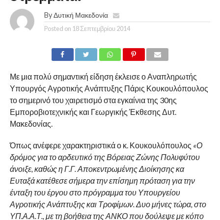
By
Δυτική Μακεδονία
Posted on
18 Σεπτεμβρίου 2014
Με μια πολύ σημαντική είδηση έκλεισε ο Αναπληρωτής
Υπουργός Αγροτικής Ανάπτυξης Πάρις Κουκουλόπουλος
το σημερινό του χαιρετισμό στα εγκαίνια της 30ης
Εμποροβιοτεχνικής και Γεωργικής Έκθεσης Δυτ.
Μακεδονίας.
Όπως ανέφερε χαρακτηριστικά ο κ. Κουκουλόπουλος
«Ο
δρόμος για το αρδευτικό της Βόρειας Ζώνης Πολυφύτου
άνοιξε, καθώς η Γ.Γ. Αποκεντρωμένης Διοίκησης κα
Ευταξά κατέθεσε σήμερα την επίσημη πρόταση για την
ένταξη του έργου στο πρόγραμμα του Υπουργείου
Αγροτικής Ανάπτυξης και Τροφίμων. Δυο μήνες τώρα, στο
ΥΠ.Α.Α.Τ., με τη βοήθεια της ΑΝΚΟ που δούλεψε με κόπο