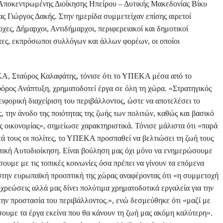
 Αποκεντρωμένης Διοίκησης Ηπείρου – Δυτικής Μακεδονίας Βίκυ
ς Γιώργος Δακής. Στην ημερίδα συμμετείχαν επίσης αιρετοί
χες, Δήμαρχοι, Αντιδήμαρχοι, περιφερειακοί και δημοτικοί
τες, εκπρόσωποι συλλόγων και άλλων φορέων, οι οποίοι
Α, Σταύρος Καλαφάτης, τόνισε ότι το ΥΠΕΚΑ μέσα από το
ρος Ανάπτυξη, χρηματοδοτεί έργα σε όλη τη χώρα. «Στρατηγικός
ειφορική διαχείριση του περιβάλλοντος, ώστε να αποτελέσει το
, την άνοδο της ποιότητας της ζωής των πολιτών, καθώς και βασικό
ς οικονομίας», σημείωσε χαρακτηριστικά. Τόνισε μάλιστα ότι «παρά
ά τους οι πολίτες, το ΥΠΕΚΑ προσπαθεί να βελτιώσει τη ζωή τους
πική Αυτοδιοίκηση. Είναι βούληση μας όχι μόνο να ενημερώσουμε
ήσουμε με τις τοπικές κοινωνίες όσα πρέπει να γίνουν τα επόμενα
την ευρωπαϊκή προοπτική της χώρας αναφέροντας ότι «η συμμετοχή
ρεώσεις αλλά μας δίνει πολύτιμα χρηματοδοτικά εργαλεία για την
την προστασία του περιβάλλοντος.», ενώ δεσμεύθηκε ότι «μαζί με
άσουμε τα έργα εκείνα που θα κάνουν τη ζωή μας ακόμη καλύτερη».