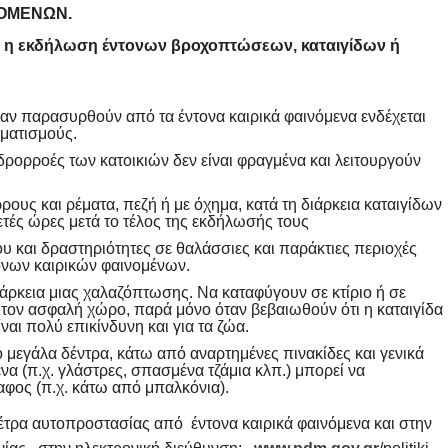
ΟΜΈΝΩΝ.
 η εκδήλωση έντονων
βροχοπτώσεων, καταιγίδων ή
 αν παρασυρθούν από τα έντονα καιρικά φαινόμενα ενδέχεται
ματισμούς.
υδρορροές των κατοικιών δεν είναι φραγμένα και λειτουργούν
ους και ρέματα, πεζή ή με όχημα, κατά τη διάρκεια καταιγίδων
ετές ώρες μετά το τέλος της εκδήλωσής τους
υ και δραστηριότητες σε θαλάσσιες και παράκτιες περιοχές
ονων καιρικών φαινομένων.
ρκεια μιας χαλαζόπτωσης. Να καταφύγουν σε κτίριο ή σε
 τον ασφαλή χώρο, παρά μόνο όταν βεβαιωθούν ότι η καταιγίδα
αι πολύ επικίνδυνη και για τα ζώα.
μεγάλα δέντρα, κάτω από αναρτημένες πινακίδες και γενικά
να (π.χ. γλάστρες, σπασμένα τζάμια κλπ.) μπορεί να
φος (π.χ. κάτω από μπαλκόνια).
έτρα αυτοπροστασίας από έντονα καιρικά φαινόμενα και στην