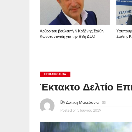
Άρθρο του βουλευτή Ν Κοζάνης Στάθη
Υφυπουρ
Κωνσταντινίδη για την 88η ΔΕΘ
Στάθης Κ
ΕΠΙΚΑΙΡΟΤΗΤΑ
Έκτακτο Δελτίο Επ
By
Δυτική Μακεδονία
Posted on
3 Ιουνίου 2019