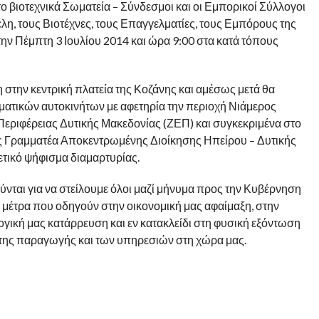
 βιοτεχνικά Σωματεία – Σύνδεσμοι και οι Εμπορικοί Σύλλογοι
μέλη, τους Βιοτέχνες, τους Επαγγελματίες, τους Εμπόρους της
ην Πέμπτη 3 Ιουλίου 2014 και ώρα 9:00 στα κατά τόπους
στην κεντρική πλατεία της Κοζάνης και αμέσως μετά θα
ατικών αυτοκινήτων με αφετηρία την περιοχή Νιάμερος
 Περιφέρειας Δυτικής Μακεδονίας (ΖΕΠ) και συγκεκριμένα στο
ής Γραμματέα Αποκεντρωμένης Διοίκησης Ηπείρου – Δυτικής
ετικό ψήφισμα διαμαρτυρίας.
ται για να στείλουμε όλοι μαζί μήνυμα προς την Κυβέρνηση
τα μέτρα που οδηγούν στην οικονομική μας αφαίμαξη, στην
γική μας κατάρρευση και εν κατακλείδι στη φυσική εξόντωση
 της παραγωγής και των υπηρεσιών στη χώρα μας.