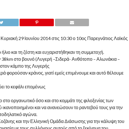
 Κυριακή 29 Ιουνίου 2014 στις 10:30 ο 10ος Παρεγνάτιος Λαϊκός
 ήλιο και τη ζέστη και ευχαριστήθηκαν τη συμμετοχή.
ν 38km στο βουνό (Λυγερή –Σιδερά- Ανθότοπο – Αλωνάκια –
m στον κάμπο της Λυγερής
ρά φορούσαν κράνος, γιατί εμείς επιμένουμε και αυτό θέλουμε
ύει το κεφάλι επομένως
 στο οργανωτικό όσο και στο κομμάτι της φιλοξενίας των
 ικανοποιημένοι και να ανανεώσουν το ραντεβού τους για την
ποδηλατικό αγώνα.
οζάνης και την Ελληνική Ομάδα Διάσωσης για την κάλυψη του
ργασία με τους συλλόγους αυτούς από το ξεκίνημα του