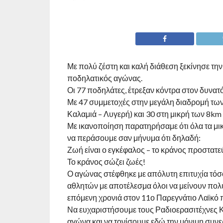
Με πολύ ζέστη και καλή διάθεση ξεκίνησε την
ποδηλατικός αγώνας.
Οι 77 ποδηλάτες, έτρεξαν κόντρα στον δυνατό
Με 47 συμμετοχές στην μεγάλη διαδρομή τω
Καλαμιά – Λυγερή) και 30 στη μικρή των 8k
Με ικανοποίηση παρατηρήσαμε ότι όλα τα μικ
να περάσουμε σαν μήνυμα ότι δηλαδή:
Ζωή είναι ο εγκέφαλος – το κράνος προστατε
Το κράνος σώζει ζωές!
Ο αγώνας στέφθηκε με απόλυτη επιτυχία τόσο
αθλητών με αποτέλεσμα όλοι να μείνουν πολύ
επόμενη χρονιά στον 11ο Παρεγνάτιο Λαϊκό 
Να ευχαριστήσουμε τους Ραδιοερασιτέχνες Κ
αγώνα και να τονίσουμε εδώ την μόνιμη συνε