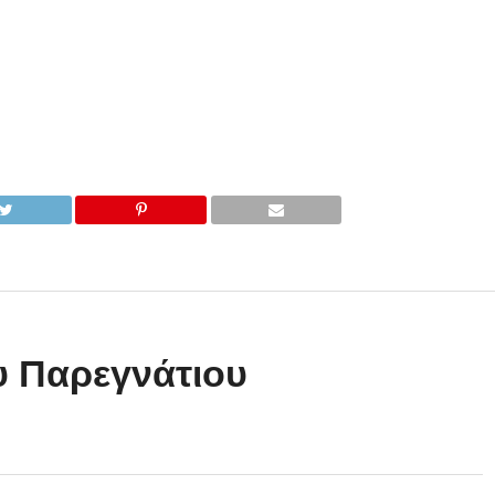
υ Παρεγνάτιου