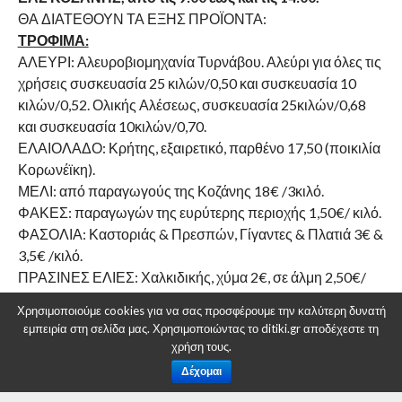
ΘΑ ΔΙΑΤΕΘΟΥΝ ΤΑ ΕΞΗΣ ΠΡΟΪΟΝΤΑ:
ΤΡΟΦΙΜΑ:
ΑΛΕΥΡΙ: Αλευροβιομηχανία Τυρνάβου. Αλεύρι για όλες τις
χρήσεις συσκευασία 25 κιλών/0,50 και συσκευασία 10
κιλών/0,52. Ολικής Αλέσεως, συσκευασία 25κιλών/0,68
και συσκευασία 10κιλών/0,70.
ΕΛΑΙΟΛΑΔΟ: Κρήτης, εξαιρετικό, παρθένο 17,50 (ποικιλία
Κορωνέϊκη).
ΜΕΛΙ: από παραγωγούς της Κοζάνης 18€ /3κιλό.
ΦΑΚΕΣ: παραγωγών της ευρύτερης περιοχής 1,50€/ κιλό.
ΦΑΣΟΛΙΑ: Καστοριάς & Πρεσπών, Γίγαντες & Πλατιά 3€ &
3,5€ /κιλό.
ΠΡΑΣΙΝΕΣ ΕΛΙΕΣ: Χαλκιδικής, χύμα 2€, σε άλμη 2,50€/
κιλό.
Χρησιμοποιούμε cookies για να σας προσφέρουμε την καλύτερη δυνατή
ΕΛΙΕΣ ΚΑΛΑΜΩΝ: Κτήμα Τσίπρα, Ευηνοχώρι
εμπειρία στη σελίδα μας. Χρησιμοποιώντας το ditiki.gr αποδέχεστε τη
Αιτωλοακαρνανίας. Χύμα 3,5€/κιλό, Συσκευασμένες σε
χρήση τους.
άλμη-ξύδι-έξτρα παρθένο ελαιόλαδο 3,5€/κιλό (650gr
Δέχομαι
στραγγισμένο βάρος), Πάστα ελιάς Καλαμών 1,5€ /200gr.