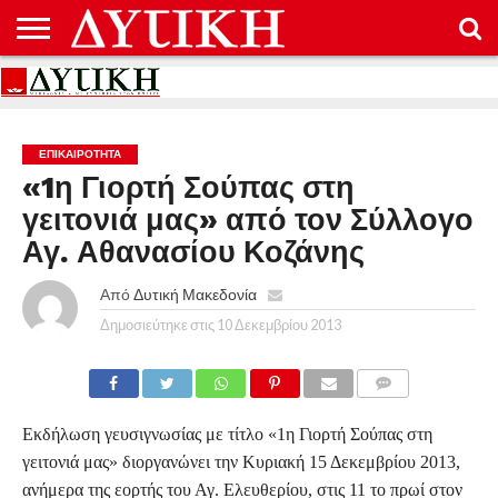
ΑΡΧΙΚΉ
ΕΠΙΚΟΙΝΩΝΊΑ
ΌΡΟΙ
ΠΡΟΣΤΑΣΊΑ
ΧΡΉΣΗΣ
ΠΡΟΣΩΠΙΚΏΝ
ΔΕΔΟΜΈΝΩΝ
ΕΠΙΚΑΙΡΟΤΗΤΑ
«1η Γιορτή Σούπας στη
γειτονιά μας» από τον Σύλλογο
Αγ. Αθανασίου Κοζάνης
Από
Δυτική Μακεδονία
Δημοσιεύτηκε στις
10 Δεκεμβρίου 2013
COMMENTS
Εκδήλωση γευσιγνωσίας με τίτλο «1η Γιορτή Σούπας στη
γειτονιά μας» διοργανώνει την Κυριακή 15 Δεκεμβρίου 2013,
ανήμερα της εορτής του Αγ. Ελευθερίου, στις 11 το πρωί στον