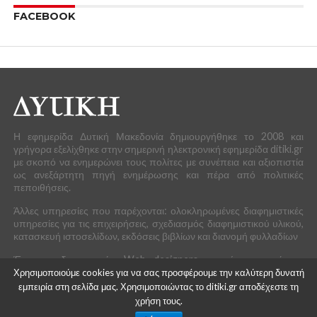
άνθιση των σπόρων που φυτέψαμε και η ανταπόδοση
των κόπων που ολοκληρώσαμε! Είμαστε εμείς οι ίδιοι
που ονειρευτήκαμε το καλύτερο αύριο και
εργαστήκαμε γι αυτό! Ακόμη κι αν οι κόποι δεν
ευωδόθηκαν, οφείλουμε να συνεχίσουμε να
οραματιζόμαστε το αύριο και να ελπίζουμε ότι θα τα
καταφέρουμε, έτσι, σε πείσμα των καιρών και των
καταστάσεων!
Γι αυτό λοιπόν, ανοίξτε τα δώρα μας…
Θα βρείτε μέσα ό,τι επιθυμεί ο καθένας από εσάς…
πραγματικό και υλοποιήσιμο, ίσως φανταστικό και
ονειρικό!
Η ευχή μας είναι να πραγματοποιηθεί η κάθε ευχή και
επιθυμία σας!
Χρησιμοποιούμε cookies για να σας προσφέρουμε την καλύτερη δυνατή
εμπειρία στη σελίδα μας. Χρησιμοποιώντας το ditiki.gr αποδέχεστε τη
ΑΣ ΕΙΝΑΙ ΤΟ 2015 ΕΝΑ ΚΑΛΥΤΕΡΟ ΕΤΟΣ ΓΙΑ ΟΛΟΥΣ!
χρήση τους.