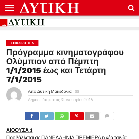
ΑΡΧΙΚΉ
ΕΠΙΚΟΙΝΩΝΊΑ
ΌΡΟΙ
ΠΡΟΣΤΑΣΊΑ
ΧΡΉΣΗΣ
ΠΡΟΣΩΠΙΚΏΝ
ΔΕΔΟΜΈΝΩΝ
ΕΠΙΚΑΙΡΟΤΗΤΑ
Πρόγραμμα κινηματογράφου
Ολύμπιον από Πέμπτη
1/1/2015 έως και Τετάρτη
7/1/2015
Από
Δυτική Μακεδονία
Δημοσιεύτηκε στις
3 Ιανουαρίου 2015
COMMENTS
ΑΙΘΟΥΣΑ 1
Προβάλλεται σε ΠΑΝΕΛΛΗΝΙΑ ΠΡΕΜΙΕΡΑ η νέα ταινία