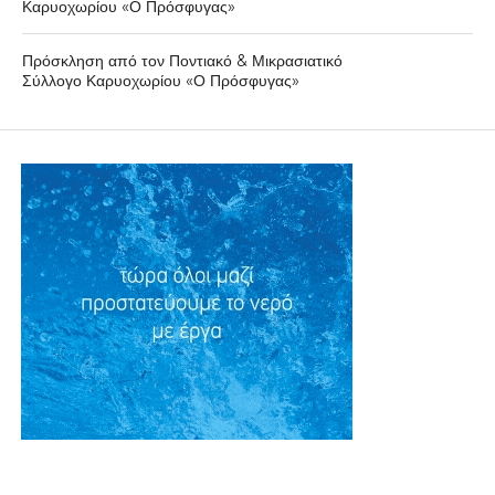
Καρυοχωρίου «Ο Πρόσφυγας»
Πρόσκληση από τον Ποντιακό & Μικρασιατικό
Σύλλογο Καρυοχωρίου «Ο Πρόσφυγας»
ΕΠΙΚΑΙΡΟΤΗΤΑ
Ας είναι μια καλύτερη χρονιά
το 2015!
By
Δυτική Μακεδονία
Posted on
31 Δεκεμβρίου 2014
Ο καινούργιος χρόνος είναι πάντα ελπιδοφόρος!
Είναι επίσης πάντα ο καρπός του προηγούμενου, η