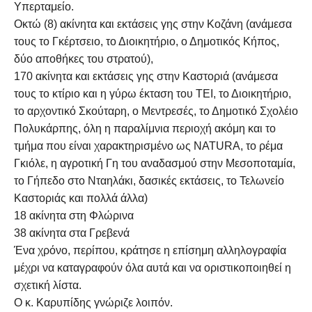
Υπερταμείο.
Οκτώ (8) ακίνητα και εκτάσεις γης στην Κοζάνη (ανάμεσα
τους το Γκέρτσειο, το Διοικητήριο, ο Δημοτικός Κήπος,
δύο αποθήκες του στρατού),
170 ακίνητα και εκτάσεις γης στην Καστοριά (ανάμεσα
τους το κτίριο και η γύρω έκταση του ΤΕΙ, το Διοικητήριο,
το αρχοντικό Σκούταρη, ο Μεντρεσές, το Δημοτικό Σχολέιο
Πολυκάρπης, όλη η παραλίμνια περιοχή ακόμη και το
τμήμα που είναι χαρακτηρισμένο ως NATURA, το ρέμα
Γκιόλε, η αγροτική Γη του αναδασμού στην Μεσοποταμία,
το Γήπεδο στο Νταηλάκι, δασικές εκτάσεις, το Τελωνείο
Καστοριάς και πολλά άλλα)
18 ακίνητα στη Φλώρινα
38 ακίνητα στα Γρεβενά
Ένα χρόνο, περίπου, κράτησε η επίσημη αλληλογραφία
μέχρι να καταγραφούν όλα αυτά και να οριστικοποιηθεί η
σχετική λίστα.
Ο κ. Καρυπίδης γνώριζε λοιπόν.