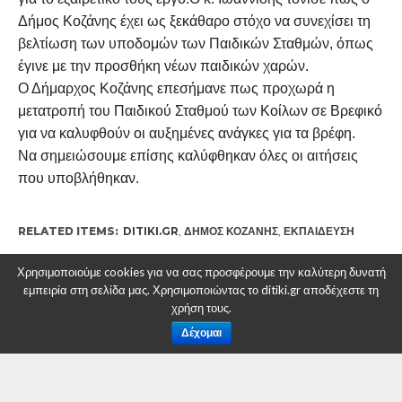
Δήμος Κοζάνης έχει ως ξεκάθαρο στόχο να συνεχίσει τη
βελτίωση των υποδομών των Παιδικών Σταθμών, όπως
έγινε με την προσθήκη νέων παιδικών χαρών.
Ο Δήμαρχος Κοζάνης επεσήμανε πως προχωρά η
μετατροπή του Παιδικού Σταθμού των Κοίλων σε Βρεφικό
για να καλυφθούν οι αυξημένες ανάγκες για τα βρέφη.
Να σημειώσουμε επίσης καλύφθηκαν όλες οι αιτήσεις
που υποβλήθηκαν.
RELATED ITEMS:
DITIKI.GR
,
ΔΉΜΟΣ ΚΟΖΆΝΗΣ
,
ΕΚΠΑΊΔΕΥΣΗ
Χρησιμοποιούμε cookies για να σας προσφέρουμε την καλύτερη δυνατή
εμπειρία στη σελίδα μας. Χρησιμοποιώντας το ditiki.gr αποδέχεστε τη
χρήση τους.
ΣΥΝΙΣΤΑΤΑΙ ΓΙΑ ΕΣΑΣ
Δέχομαι
Δήμος Κοζάνης: Τα φετινά SourdGames θα
πραγματοποιηθούν την Πέμπτη 27
Φεβρουαρίου 2025