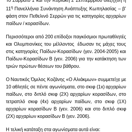
Το Σάββατο 1 και την Κυριακή 2 Σεπτεμβρίου διεξήχθη η
η
11
Πανελλήνια Συνάντηση Ανάπτυξης Κωπηλασίας – β’
φάση στον Πεθελινό Σερρών για τις κατηγορίες αρχαρίων
παίδων / κορασίδων.
Περισσότεροι από 200 επίδοξοι παγκόσμιοι πρωταθλητές
και Ολυμπιονίκες του μέλλοντος έδωσαν τις μάχες τους
στις κατηγορίες Παίδων-Κορασίδων (γεν. 2004-2005) και
Παίδων-Κορασίδων Β (γεν. 2006) για την κατάκτηση των
τριών πρώτων θέσεων του βάθρου.
Ο Ναυτικός Όμιλος Κοζάνης «Ο Αλιάκμων» συμμετείχε με
10 αθλητές σε πέντε αγωνίσματα, στο σκιφ (1
x
) αρχαρίων
παίδων, στο διπλό σκιφ (2Χ) αρχαρίων κορασίδων, στο
τετραπλό σκιφ (4
x
) αρχαρίων παίδων, στο σκιφ (1Χ)
αρχαρίων κορασίδων Β (γεν. 2006) και στο διπλό σκιφ
(2Χ) αρχαρίων κορασίδων Β (γεν. 2006).
Η τελική κατάταξη στα αγωνίσματα αυτά είναι: