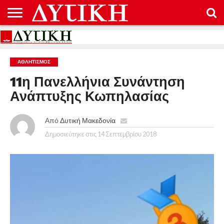
ΑΡΧΙΚΉ
ΕΠΙΚΟΙΝΩΝΊΑ
ΌΡΟΙ
ΠΡΟΣΤΑΣΊΑ
ΧΡΉΣΗΣ
ΠΡΟΣΩΠΙΚΏΝ
ΔΕΔΟΜΈΝΩΝ
ΑΘΛΗΤΙΣΜΌΣ
11η Πανελλήνια Συνάντηση
Ανάπτυξης Κωπηλασίας
Από
Δυτική Μακεδονία
Δημοσιεύτηκε στις
14 Σεπτεμβρίου 2018