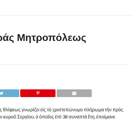
εράς Μητροπόλεως
ς θλίψεως γνωρίζει εἰς τὸ χριστεπώνυμο πλήρωμα τὴν πρὸς
κυροῦ Σεργίου, ὁ ὁποῖος ἐπὶ 38 συναπτὰ ἔτη, ἐποίμανε
.