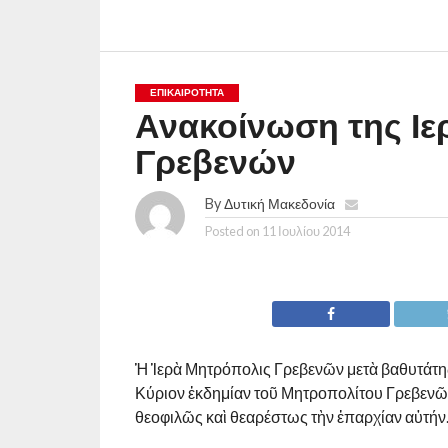
ΕΠΙΚΑΙΡΟΤΗΤΑ
Ανακοίνωση της Ι
Γρεβενών
By
Δυτική Μακεδονία
Posted on
11 Ιουλίου 2014
Ἡ Ἱερὰ Μητρόπολις Γρεβενῶν μετὰ βαθυτάτη
Κύριον ἐκδημίαν τοῦ Μητροπολίτου Γρεβενῶν 
θεοφιλῶς καὶ θεαρέστως τὴν ἐπαρχίαν αὐτήν