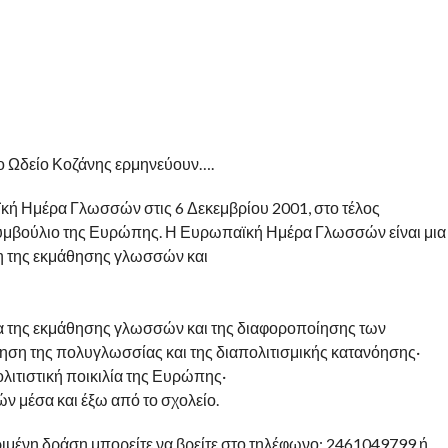
έο Ωδείο Κοζάνης ερμηνεύουν….
ή Ημέρα Γλωσσών στις 6 Δεκεμβρίου 2001, στο τέλος
μβούλιο της Ευρώπης. Η Ευρωπαϊκή Ημέρα Γλωσσών είναι μια
η της εκμάθησης γλωσσών και
σία της εκμάθησης γλωσσών και της διαφοροποίησης των
ση της πολυγλωσσίας και της διαπολιτισμικής κατανόησης·
λιτιστική ποικιλία της Ευρώπης·
ν μέσα και έξω από το σχολείο.
ριμένη δράση μπορείτε να βρείτε στο τηλέφωνο: 2461049799 ή