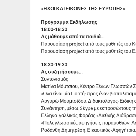
«ΗΧΟΙ ΚΑΙ ΕΙΚΟΝΕΣ ΤΗΣ ΕΥΡΩΠΗΣ»
Πρόγραμμα Εκδήλωσης
18:00-18:30
Ας μάθουμε από τα παιδιά…
Παρουσίαση project από τους μαθητές το
Παρουσίαση project από τους μαθητές του 
18:30-19:30
Ας συζητήσουμε…
Συντονισμός
Ματίνα Μόμτσιου, Κέντρο Ξένων Γλωσσώ
«Όλα είναι μία Γιορτή: προς έναν βιοπολιτισ
Αργυρώ Μουμτσίδου, Διδακτολόγος-Ειδική 
Συνάντηση, μέσω, Skype με εκπροσώπους τη
Ελληνο-γαλλικός Φορέας «Διεθνής Διάδρα
«Πολυγλωσσικές αφηγήσεις παραμυθιών: Ας
Ροδάνθη Δημητρέση, Εικαστικός-Αφηγήτρι