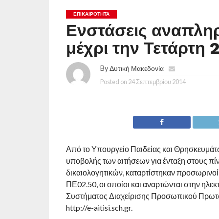
ΕΠΙΚΑΙΡΟΤΗΤΑ
Ενστάσεις αναπλη
μέχρι την Τετάρτη
By
Δυτική Μακεδονία
Posted on
24 Σεπτεμβρίου 2014
Από το Υπουργείο Παιδείας και Θρησκευμάτω
υποβολής των αιτήσεων για ένταξη στους πί
δικαιολογητικών, καταρτίστηκαν προσωρινο
ΠΕ02.50, οι οποίοι και αναρτώνται στην η
Συστήματος Διαχείρισης Προσωπικού Πρωτοβ
http://e-aitisi.sch.gr.