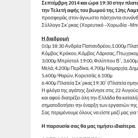
Σεπτέμβρη 2014 και ώρα 19:30 στην πλατε
την Τελετή αφής του βωμού της 12ης Λα
προσφοράς στον άγνωστο πάσχοντα συνάνθ
Σύλλογο Σκ΄ρκας (Χορευτικό –Χορωδία –Μπ
Η διαδρομή
0.0μ 18:30 Ανδρέα Παπανδρέου,1.000μ Πλατ
Κόμβος Κρόκου, Κόμβος Λάρισας, Πτωχοκομ
3.000μ Μπρίστολ 19:00, Φιλίππου Β΄, 3.600
Μελά, 4.200μ Περδίκα, 4.700μ Νομαρχία, Δημ
5.600μ Ψαρών, Κορυτσάς 6.100μ
6.400μ Πλατεία Σκ΄ρκας19:30΄ (Πλατεία σμη
Η φλόγα της αγάπης ξεκίνησε στις 22 Αυγού
και αφού διατρέξει όλη την Ελλάδα θα καταλή
σηματοδοτήσει την έναρξη των εργασιών τη
Σας περιμένουμε όλους να είστε μαζί μας για
Η παρουσία σας θα μας τιμήσει ιδιαίτερα.