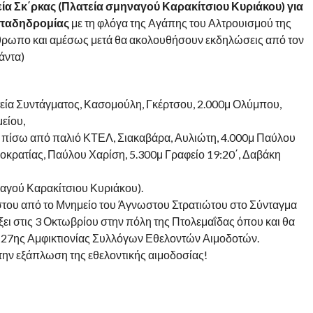
ία Σκ΄ρκας (Πλατεία σμηναγού Καρακίτσιου Κυριάκου) για
μπαδηδρομίας
με τη φλόγα της Αγάπης του Αλτρουισμού της
ρωπο και αμέσως μετά θα ακολουθήσουν εκδηλώσεις από τον
άντα)
εία Συντάγματος, Κασομούλη, Γκέρτσου, 2.000μ Ολύμπου,
είου,
μ πίσω από παλιό ΚΤΕΛ, Σιακαβάρα, Αυλιώτη, 4.000μ Παύλου
οκρατίας, Παύλου Χαρίση, 5.300μ Γραφείο 19:20΄, Δαβάκη
ναγού Καρακίτσιου Κυριάκου).
στου από το Μνημείο του Άγνωστου Στρατιώτου στο Σύνταγμα
ξει στις 3 Οκτωβρίου στην πόλη της Πτολεμαΐδας όπου και θα
ς 27ης Αμφικτιονίας Συλλόγων Εθελοντών Αιμοδοτών.
 την εξάπλωση της εθελοντικής αιμοδοσίας!