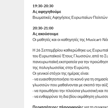
19:30-20:30
Ας αφηγηθούμε
Βιωματικές Αφηγήσεις Ευρωπαίων Πολιτών
20:30-21:00
Ας ακούσουμε
Οι μαθητές και οι καθηγητές της Musicart-Ν
Η 26 Σεπτεμβρίου καθιερώθηκε ως Ευρωπαϊκ
του Ευρωπαϊκού Έτους Γλωσσών, από το Συ
πανευρωπαϊκή εκστρατεία για την προώθησ
της πολυγλωσσίας στην Ευρώπη.
Οι γενικοί στόχοι της ημέρας είναι:
· να ευαισθητοποιήσει το κοινό για τη σημα
γλωσσών που μαθαίνονται με σκοπό την αύξη
· να προωθήσει την πλούσια γλωσσική και πο
· να ενθαρρύνει τη δια βίου εκμάθηση γλωσσώ
Περισσότερες πληροφορίες
για τη συγκεκ