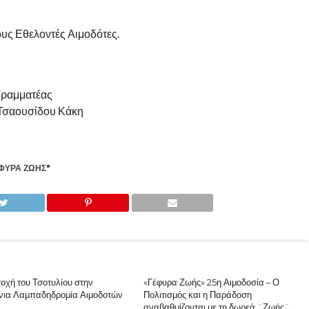
ους Εθελοντές Αιμοδότες.
ματέας
σίδου Κάκη
ΦΥΡΑ ΖΩΉΣ"
τοχή του Τσοτυλίου στην
«Γέφυρα Ζωής» 25η Αιμοδοσία – Ο
νια Λαμπαδηδρομία Αιμοδοτών
Πολιτισμός και η Παράδοση
αναβαθμίζονται με τη δωρεά ¨Ζωής¨