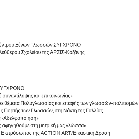
υ Κέντρου Ξένων Γλωσσών ΣΥΓΧΡΟΝΟ
Ελεύθερου Σχολείου της ΑΡΣΙΣ-Κοζάνης
ν ΣΥΓΧΡΟΝΟ
μό συναντίληψης και επικοινωνίας»
σε θέματα Πολυγλωσσίας και επαφής των γλωσσών-πολιτισμών
ς Γιορτής των Γλωσσών, στη Νάντη της Γαλλίας
ση-Αδελφοποίηση»
 αφηγηθούμε στη μητρική μας γλώσσα»
α, Εκπρόσωπος της ACTION ART/Εικαστική Δράση