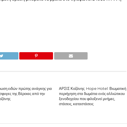
ωση ειδών πρώτης ανάγκης για
ΑΡΣΙΣ Κοζάνης: Hope Hotel: Βιωματική
σφυγες της Βέροιας από την
περιήγηση στα δωμάτια ενός αλλιώτικου
οζάνης
ξενοδοχείου που φιλοξενεί μνήμες,
στάσεις, καταστάσεις