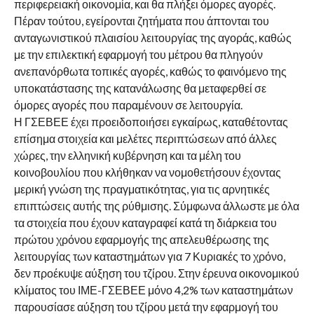
περιφερειακή οικονομία, και θα πλήξει όμορες αγορές.
Πέραν τούτου, εγείρονται ζητήματα που άπτονται του
ανταγωνιστικού πλαισίου λειτουργίας της αγοράς, καθώς
με την επιλεκτική εφαρμογή του μέτρου θα πληγούν
ανεπανόρθωτα τοπικές αγορές, καθώς το φαινόμενο της
υποκατάστασης της κατανάλωσης θα μεταφερθεί σε
όμορες αγορές που παραμένουν σε λειτουργία.
Η ΓΣΕΒΕΕ έχει προειδοποιήσει εγκαίρως, καταθέτοντας
επίσημα στοιχεία και μελέτες περιπτώσεων από άλλες
χώρες, την ελληνική κυβέρνηση και τα μέλη του
κοινοβουλίου που κλήθηκαν να νομοθετήσουν έχοντας
μερική γνώση της πραγματικότητας, για τις αρνητικές
επιπτώσεις αυτής της ρύθμισης. Σύμφωνα άλλωστε με όλα
τα στοιχεία που έχουν καταγραφεί κατά τη διάρκεια του
πρώτου χρόνου εφαρμογής της απελευθέρωσης της
λειτουργίας των καταστημάτων για 7 Κυριακές το χρόνο,
δεν προέκυψε αύξηση του τζίρου. Στην έρευνα οικονομικού
κλίματος του ΙΜΕ-ΓΣΕΒΕΕ μόνο 4,2% των καταστημάτων
παρουσίασε αύξηση του τζίρου μετά την εφαρμογή του