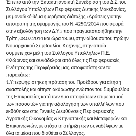
Έπειτα από την Έκτακτη ανοικτή Συνεδρίαση του Δ.Σ. του
Συλλόγου Υπαλλήλων Περιφέρειας Δυτικής Μακεδονίας,
με μοναδικό θέμα ημερήσιας διάταξης «Δράσεις για την
αποτροπή της εφαρμογής του Ν. 4250/2014 που αφορά
στην αξιολόγηση των Δ.Υ.» που πραγματοποιήθηκε την
Τρίτη, 08.07.2014 και ώρα 18:30, στην αίθουσα του πρώην
Νομαρχιακού Συμβουλίου Κοζάνης, στην οποία
συμμετείχαν μέλη του Συλλόγου Υπαλλήλων Π.Ε.
Φλώρινας και συνάδελφοι από όλες τις Περιφερειακές
Ενότητες της Περιφέρειάς μας, αποφασίστηκαν τα
παρακάτω:
1.Υπερψηφίστηκε η πρόταση του Προέδρου για αίτηση
αναστολής και αίτηση ακύρωσης ενώπιον του Συμβουλίου
της Επικρατείας κατά των δύο αποφάσεων επιμερισμού
των ποσοστών για την αξιολόγηση των υπαλλήλων που
εκδόθηκαν στις Γενικές Διευθύνσεις Περιφερειακής
Αγροτικής Οικονομίας & Κτηνιατρικής και Μεταφορών και
Επικοινωνιών, με στόχο τη στήριξη των συναδέλφων με
όλα τα μέσα που διαθέτει ο Σύλλογος.