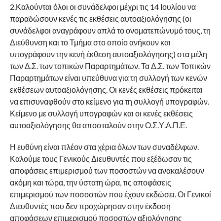
2.Καλούνται όλοι οι συνάδελφοι μέχρι τις 14 Ιουλίου να
παραδώσουν κενές τις εκθέσεις αυτοαξιολόγησης (οι
συνάδελφοι αναγράφουν απλά το ονοματεπώνυμό τους, τη
Διεύθυνση και το Τμήμα στο οποίο ανήκουν και
υπογράφουν την κενή έκθεση αυτοαξιολόγησης) στα μέλη
των Δ.Σ. των τοπικών Παραρτημάτων. Τα Δ.Σ. των Τοπικών
Παραρτημάτων είναι υπεύθυνα για τη συλλογή των κενών
εκθέσεων αυτοαξιολόγησης. Οι κενές εκθέσεις πρόκειται
να επισυναφθούν στο κείμενο για τη συλλογή υπογραφών.
Κείμενο με συλλογή υπογραφών και οι κενές εκθέσεις
αυτοαξιολόγησης θα αποσταλούν στην Ο.Σ.Υ.Α.Π.Ε.
Η ευθύνη είναι πλέον στα χέρια όλων των συναδέλφων.
Καλούμε τους Γενικούς Διευθυντές που εξέδωσαν τις
αποφάσεις επιμερισμού των ποσοστών να ανακαλέσουν
ακόμη και τώρα, την ύστατη ώρα, τις αποφάσεις
επιμερισμού των ποσοστών που έχουν εκδώσει. Οι Γενικοί
Διευθυντές που δεν προχώρησαν στην έκδοση
αποφάσεων επιμερισμού ποσοστών αξιολόγησης