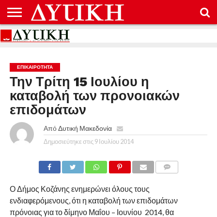
ΑΡΧΙΚΉ
ΕΠΙΚΟΙΝΩΝΊΑ
ΌΡΟΙ
ΠΡΟΣΤΑΣΊΑ
ΧΡΉΣΗΣ
ΠΡΟΣΩΠΙΚΏΝ
ΔΕΔΟΜΈΝΩΝ
ΕΠΙΚΑΙΡΟΤΗΤΑ
Την Τρίτη 15 Ιουλίου η
καταβολή των προνοιακών
επιδομάτων
Από
Δυτική Μακεδονία
Δημοσιεύτηκε στις
9 Ιουλίου 2014
COMMENTS
Ο Δήμος Κοζάνης ενημερώνει όλους τους
ενδιαφερόμενους, ότι η καταβολή των επιδομάτων
πρόνοιας για το δίμηνο Μαΐου – Ιουνίου 2014, θα