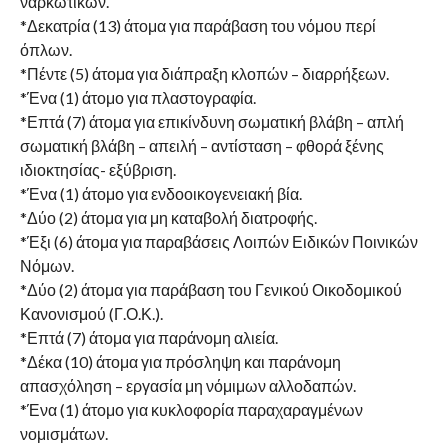
ναρκωτικών.
*Δεκατρία (13) άτομα για παράβαση του νόμου περί
όπλων.
*Πέντε (5) άτομα για διάπραξη κλοπών – διαρρήξεων.
*Ένα (1) άτομο για πλαστογραφία.
*Επτά (7) άτομα για επικίνδυνη σωματική βλάβη – απλή
σωματική βλάβη – απειλή – αντίσταση – φθορά ξένης
ιδιοκτησίας- εξύβριση.
*Ένα (1) άτομο για ενδοοικογενειακή βία.
*Δύο (2) άτομα για μη καταβολή διατροφής.
*Έξι (6) άτομα για παραβάσεις Λοιπών Ειδικών Ποινικών
Νόμων.
*Δύο (2) άτομα για παράβαση του Γενικού Οικοδομικού
Κανονισμού (Γ.Ο.Κ.).
*Επτά (7) άτομα για παράνομη αλιεία.
*Δέκα (10) άτομα για πρόσληψη και παράνομη
απασχόληση – εργασία μη νόμιμων αλλοδαπών.
*Ένα (1) άτομο για κυκλοφορία παραχαραγμένων
νομισμάτων.