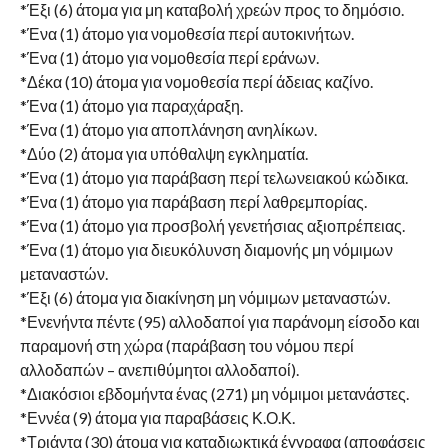
*Έξι (6) άτομα για μη καταβολή χρεών προς το δημόσιο.
*Ένα (1) άτομο για νομοθεσία περί αυτοκινήτων.
*Ένα (1) άτομο για νομοθεσία περί εράνων.
*Δέκα (10) άτομα για νομοθεσία περί άδειας καζίνο.
*Ένα (1) άτομο για παραχάραξη.
*Ένα (1) άτομο για αποπλάνηση ανηλίκων.
*Δύο (2) άτομα για υπόθαλψη εγκληματία.
*Ένα (1) άτομο για παράβαση περί τελωνειακού κώδικα.
*Ένα (1) άτομο για παράβαση περί λαθρεμπορίας.
*Ένα (1) άτομο για προσβολή γενετήσιας αξιοπρέπειας.
*Ένα (1) άτομο για διευκόλυνση διαμονής μη νόμιμων
μεταναστών.
*Έξι (6) άτομα για διακίνηση μη νόμιμων μεταναστών.
*Ενενήντα πέντε (95) αλλοδαποί για παράνομη είσοδο και
παραμονή στη χώρα (παράβαση του νόμου περί
αλλοδαπών – ανεπιθύμητοι αλλοδαποί).
*Διακόσιοι εβδομήντα ένας (271) μη νόμιμοι μετανάστες.
*Εννέα (9) άτομα για παραβάσεις Κ.Ο.Κ.
*Τριάντα (30) άτομα για καταδιωκτικά έγγραφα (αποφάσεις