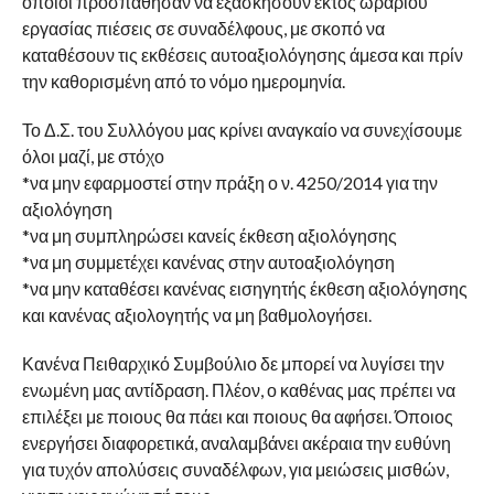
οποίοι προσπάθησαν να εξασκήσουν εκτός ωραρίου
εργασίας πιέσεις σε συναδέλφους, με σκοπό να
καταθέσουν τις εκθέσεις αυτοαξιολόγησης άμεσα και πρίν
την καθορισμένη από το νόμο ημερομηνία.
Το Δ.Σ. του Συλλόγου μας κρίνει αναγκαίο να συνεχίσουμε
όλοι μαζί, με στόχο
*να μην εφαρμοστεί στην πράξη ο ν. 4250/2014 για την
αξιολόγηση
*να μη συμπληρώσει κανείς έκθεση αξιολόγησης
*να μη συμμετέχει κανένας στην αυτοαξιολόγηση
*να μην καταθέσει κανένας εισηγητής έκθεση αξιολόγησης
και κανένας αξιολογητής να μη βαθμολογήσει.
Κανένα Πειθαρχικό Συμβούλιο δε μπορεί να λυγίσει την
ενωμένη μας αντίδραση. Πλέον, ο καθένας μας πρέπει να
επιλέξει με ποιους θα πάει και ποιους θα αφήσει. Όποιος
ενεργήσει διαφορετικά, αναλαμβάνει ακέραια την ευθύνη
για τυχόν απολύσεις συναδέλφων, για μειώσεις μισθών,