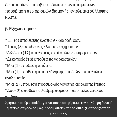
δικαστηρίων, παραβίαση δικαστικών αποφάσεων,
παραβίαση περιορισμών διαμονής, εντάλματα σύλληψης
κ.λ.π.).
β. Εξιχνιάστηκαν :
*Έξι (6) υποθέσεις κλοπών – διαρρήξεων.
*Τρείς (3) υποθέσεις κλοπών οχημάτων.
*Δώδεκα (12) υποθέσεις περί όπλων – εκρηκτικών.
*Δεκατρείς (13) υποθέσεις ναρκωτικών.
*Μία (1) υπόθεση απάτης.
*Μία (1) υπόθεση αποπλάνησης παιδιών – υπόθαλψη
εγκληματία.
*Μία (1) υπόθεση προσβολής γενετήσιας αξιοπρέπειας.
*Δύο (2) υποθέσεις λαθρεμπορίου – περί τελωνειακού
κώδικα.
*Μία (1) υπόθεση πλαστογραφίας.
Χρησιμοποιούμε cookies για να σας προσφέρουμε την καλύτερη δυνατή
εμπειρία στη σελίδα μας. Χρησιμοποιώντας το ditiki.gr αποδέχεστε τη
*Μία (1) υπόθεση παραχάραξης.
χρήση τους.
*Μία (1) υπόθεση κυκλοφορίας παραχαραγμένων