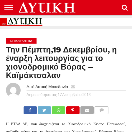
ΑΡΧΙΚΉ
ΕΠΙΚΟΙΝΩΝΊΑ
ΌΡΟΙ
ΠΡΟΣΤΑΣΊΑ
ΧΡΉΣΗΣ
ΠΡΟΣΩΠΙΚΏΝ
ΔΕΔΟΜΈΝΩΝ
ΕΠΙΚΑΙΡΟΤΗΤΑ
Την Πέμπτη,19 Δεκεμβρίου, η
έναρξη λειτουργίας για το
χιονοδρομικό Βόρας –
Καϊμάκτσαλαν
Από
Δυτική Μακεδονία
Δημοσιεύτηκε στις
17 Δεκεμβρίου 2013
COMMENTS
Η ΕΤΑΔ ΑΕ, που διαχειρίζεται το Χιονοδρομικό Κέντρο Παρνασσού,
ανέλαβε φέτος και τη διαχείριση του Χιονοδρομικού Κέντρου Βόρας–