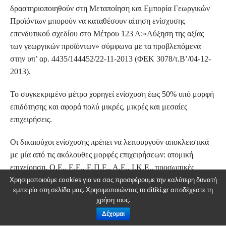
δραστηριοποιηθούν στη Μεταποίηση και Εμπορία Γεωργικών
Προϊόντων μπορούν να καταθέσουν αίτηση ενίσχυσης
επενδυτικού σχεδίου στο Μέτρου 123 Α:«Αύξηση της αξίας
των γεωργικών προϊόντων» σύμφωνα με τα προβλεπόμενα
στην υπ’ αρ. 4435/144452/22-11-2013 (ΦΕΚ 3078/τ.Β’/04-12-
2013).
Το συγκεκριμένο μέτρο χορηγεί ενίσχυση έως 50% υπό μορφή
επιδότησης και αφορά πολύ μικρές, μικρές και μεσαίες
επιχειρήσεις.
Οι δικαιούχοι ενίσχυσης πρέπει να λειτουργούν αποκλειστικά
με μία από τις ακόλουθες μορφές επιχειρήσεων: ατομική
επιχείρηση, Ο.Ε., Ε.Ε., Ε.Π.Ε., Α.Ε., Ι.Κ.Ε., προσωπικές
Χρησιμοποιούμε cookies για να σας προσφέρουμε την καλύτερη δυνατή
εταιρείες του εμπορικού νόμου, Αγροτικές Συνεταιριστικές
εμπειρία στη σελίδα μας. Χρησιμοποιώντας το ditiki.gr αποδέχεστε τη
Οργανώσεις κάθε βαθμίδας, Συνεταιριστικές Επιχειρήσεις και
χρήση τους.
Δημοτικές Επιχειρήσεις.
Δέχομαι