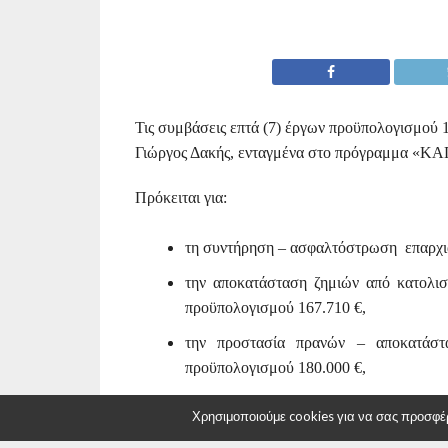
Τις συμβάσεις επτά (7) έργων προϋπολογισμού 
Γιώργος Δακής, ενταγμένα στο πρόγραμμα «ΚΑ
Πρόκειται για:
τη συντήρηση – ασφαλτόστρωση επαρχι
την αποκατάσταση ζημιών από κατολι
προϋπολογισμού 167.710 €,
την προστασία πρανών – αποκατάστ
προϋπολογισμού 180.000 €,
την ασφαλτόστρωση της επαρχιακής ο
Χρησιμοποιούμε cookies για να σας προσφέρο
Διαμέρισμα Μαρίνας προϋπολογισμού 11