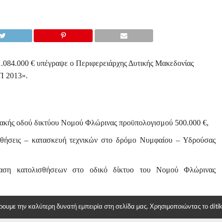
1.084.000 € υπέγραψε ο Περιφερειάρχης Δυτικής Μακεδονίας
Π 2013».
ακής οδού δικτύου Νομού Φλώρινας προϋπολογισμού 500.000 €,
σθήσεις – κατασκευή τεχνικών στο δρόμο Νυμφαίου – Υδρούσας
αση κατολισθήσεων στο οδικό δίκτυο του Νομού Φλώρινας
δού από το Τοπικό Διαμέρισμα Νέου Καυκάσου προς το Τοπικό
υμε την καλύτερη δυνατή εμπειρία στη σελίδα μας. Χρησιμοποιώντας το ditiki
0.000 €,