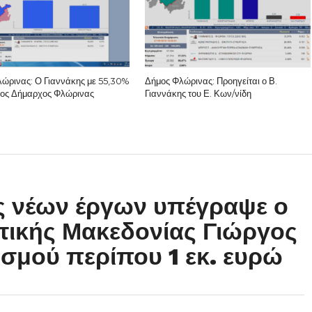
ώρινας: Ο Γιαννάκης με 55,30%
Δήμος Φλώρινας: Προηγείται ο Β.
νέος Δήμαρχος Φλώρινας
Γιαννάκης του Ε. Κων/νίδη
ς νέων έργων υπέγραψε ο
τικής Μακεδονίας Γιώργος
σμού περίπου 1 εκ. ευρώ