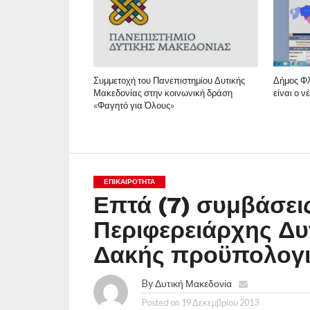
Συμμετοχή του Πανεπιστημίου Δυτικής
Δήμος Φλ
Μακεδονίας στην κοινωνική δράση
είναι ο 
«Φαγητό για Όλους»
ΕΠΙΚΑΙΡΟΤΗΤΑ
Επτά (7) συμβάσει
Περιφερειάρχης Δυ
Δακής προϋπολογι
By
Δυτική Μακεδονία
Posted on
19 Δεκεμβρίου 2013