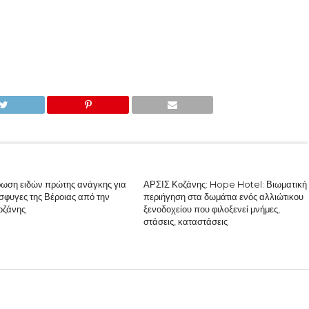
ωση ειδών πρώτης ανάγκης για
ΑΡΣΙΣ Κοζάνης: Hope Hotel: Βιωματική
σφυγες της Βέροιας από την
περιήγηση στα δωμάτια ενός αλλιώτικου
οζάνης
ξενοδοχείου που φιλοξενεί μνήμες,
στάσεις, καταστάσεις