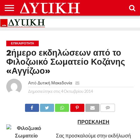
ΑΡΧΙΚΉ
ΕΠΙΚΟΙΝΩΝΊΑ
ΌΡΟΙ
ΠΡΟΣΤΑΣΊΑ
ΧΡΉΣΗΣ
ΠΡΟΣΩΠΙΚΏΝ
ΔΕΔΟΜΈΝΩΝ
ΕΠΙΚΑΙΡΟΤΗΤΑ
2ήμερο εκδηλώσεων από το
Φιλοζωικό Σωματείο Κοζάνης
«Αγγίζωο»
Από
Δυτική Μακεδονία
Δημοσιεύτηκε στις
4 Οκτωβρίου 2014
COMMENTS
ΠΡΟΣΚΛΗΣΗ
Σας προσκαλούμε στην εκδήλωσή