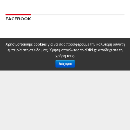
FACEBOOK
Χρησιμοποιούμε cookies για να σας προσφέρουμε την καλύτερη δυνατή
εμπειρία στη σελίδα μας. Χρησιμοποιώντας το ditiki.gr αποδέχεστε τη
χρήση τους.
Δέχομαι
Η εφημερίδα Δυτική Μακεδονία δημιουργήθηκε το 2008 και
γρήγορα εξελίχθηκε στην σημερινή ηλεκτρονική εφημερίδα ditiki.gr
με σκοπό να ενημερώνει τους πολίτες με συνέπεια και αξιοπιστία
ως ανεξάρτητη πηγή ενημέρωσης και πέρα από πολιτικές
πεποιθήσεις.
Άλλες υπηρεσίες που παρέχονται: ολοκληρωμένες διαφημιστικές
υπηρεσίες για τις επιχειρήσεις, σχεδιασμός διαφημιστικού υλικού,
κατασκευή ιστοσελίδων, εκδόσεις βιβλίων και διανομή φυλλαδίων
Έμπειροι διαφημιστές, Web designers, γραφίστες παρέχουν
αποτελεσματικές διαφημιστικές προτάσεις και λύσεις για την
κάλυψη των αναγκών των επιχειρήσεων της περιοχής της Δυτικής