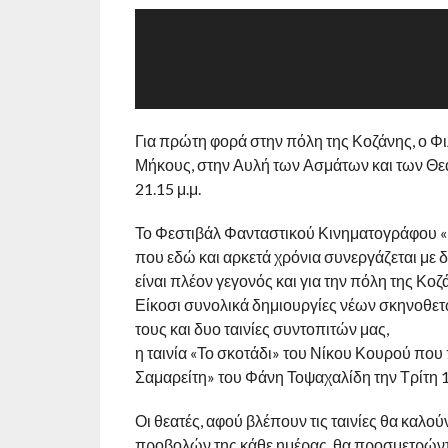
Για πρώτη φορά στην πόλη της Κοζάνης, ο Φ
Μήκους, στην Αυλή των Ασμάτων και των Θεαμ
21.15 μ.μ.
Το Φεστιβάλ Φανταστικού Κινηματογράφου 
που εδώ και αρκετά χρόνια συνεργάζεται με 
είναι πλέον γεγονός και για την πόλη της Κοζ
Είκοσι συνολικά δημιουργίες νέων σκηνοθετ
τους και δυο ταινίες συντοπιτών μας,
η ταινία «Το σκοτάδι» του Νίκου Κουρού που 
Σαμαρείτη» του Φάνη Τοψαχαλίδη την Τρίτη 1
Οι θεατές, αφού βλέπουν τις ταινίες θα καλού
προβολών της κάθε ημέρας, θα προσμετρώντα