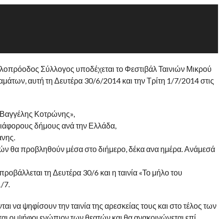
ιλοπρόοδος Σύλλογος υποδέχεται το Φεστιβάλ Ταινιών Μικρού
άτων, αυτή τη Δευτέρα 30/6/2014 και την Τρίτη 1/7/2014 στις
«Βαγγέλης Κοτρώνης»,
διάφορους δήμους ανά την Ελλάδα,
άνης.
ών θα προβληθούν μέσα στο διήμερο, δέκα ανα ημέρα. Ανάμεσά
προβάλλεται τη Δευτέρα 30/6 και η ταινία «Το μήλο του
/7.
νται να ψηφίσουν την ταινία της αρεσκείας τους και στο τέλος των
ι οι ψήφοι ενώπιον των θεατών και θα ανακοινώνεται επί