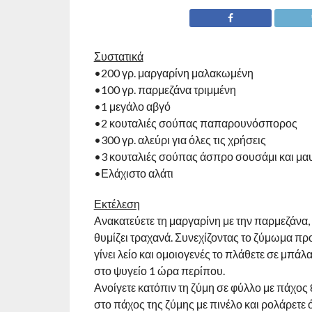
Συστατικά
•200 γρ. μαργαρίνη μαλακωμένη
•100 γρ. παρμεζάνα τριμμένη
•1 μεγάλο αβγό
•2 κουταλιές σούπας παπαρουνόσπορος
•300 γρ. αλεύρι για όλες τις χρήσεις
•3 κουταλιές σούπας άσπρο σουσάμι και μα
•Ελάχιστο αλάτι
Εκτέλεση
Ανακατεύετε τη μαργαρίνη με την παρμεζάνα,
θυμίζει τραχανά. Συνεχίζοντας το ζύμωμα προ
γίνει λείο και ομοιογενές το πλάθετε σε μπάλ
στο ψυγείο 1 ώρα περίπου.
Ανοίγετε κατόπιν τη ζύμη σε φύλλο με πάχος 
στο πάχος της ζύμης με πινέλο και ρολάρετε