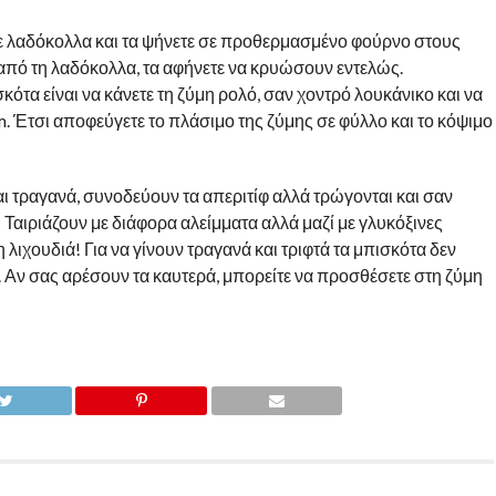
με λαδόκολλα και τα ψήνετε σε προθερμασμένο φούρνο στους
 από τη λαδόκολλα, τα αφήνετε να κρυώσουν εντελώς.
ότα είναι να κάνετε τη ζύμη ρολό, σαν χοντρό λουκάνικο και να
. Έτσι αποφεύγετε το πλάσιμο της ζύμης σε φύλλο και το κόψιμο
ι τραγανά, συνοδεύουν τα απεριτίφ αλλά τρώγονται και σαν
 Ταιριάζουν με διάφορα αλείμματα αλλά μαζί με γλυκόξινες
λιχουδιά! Για να γίνουν τραγανά και τριφτά τα μπισκότα δεν
 Αν σας αρέσουν τα καυτερά, μπορείτε να προσθέσετε στη ζύμη