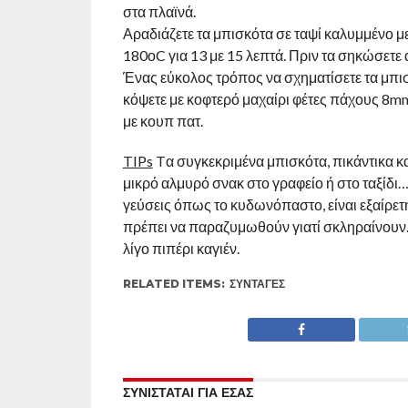
στα πλαϊνά.
Αραδιάζετε τα μπισκότα σε ταψί καλυμμένο 
180οC για 13 με 15 λεπτά. Πριν τα σηκώσετε
Ένας εύκολος τρόπος να σχηματίσετε τα μπισκ
κόψετε με κοφτερό μαχαίρι φέτες πάχους 8mm
με κουπ πατ.
TIPs
Tα συγκεκριμένα μπισκότα, πικάντικα κα
μικρό αλμυρό σνακ στο γραφείο ή στο ταξίδι…
γεύσεις όπως το κυδωνόπαστο, είναι εξαίρετη 
πρέπει να παραζυμωθούν γιατί σκληραίνουν.
λίγο πιπέρι καγιέν.
RELATED ITEMS:
ΣΥΝΤΑΓΈΣ
ΣΥΝΙΣΤΑΤΑΙ ΓΙΑ ΕΣΑΣ