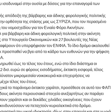
υ ισοδυναμεί στην ουσία με δόσεις για την επαναγορά των
ής απόδειξη της βάρβαρης και άδικης φορολογικής πολιτικής
 την ορθότητα της στάσης μας ως ΣΥΡΙΖΑ, που τον περασμένο
 του νομοσχεδίου για τον Ενιαίο Φόρο Ακινήτων.
για βάρβαρη και άδικη φορολογική πολιτική στην ακίνητη
ς στο Υπουργείο Οικονομικών και 27 βουλευτές της Νέας
αφέρουν ότι υπερψήφισαν τον ΕΝΦΙΑ. Το ίδιο δρόμο ακολουθεί
ικ προσπαθεί να βγει από το κάδρο των ευθυνών για την ψήφιση
Α.
ηρωθεί έως το τέλος του έτους, ενώ στο ίδιο διάστημα οι
 δισ. ευρώ σε φόρους εισοδήματος, έκτακτη εισφορά, τέλος
δύνατον μικρομεσαία νοικοκυριά και επιχειρήσεις να
χρι τέλος του έτους.
ικά το παράνομο έκτακτο χαράτσι, προσέθεσε σε αυτό τον ΦΑΠ
 είδους ακίνητο περιουσιακό στοιχείο ανεξαρτήτως αν παράγει
υν χαράτσι και οι δεκάδες χιλιάδες οικογένειες που έχουν
α κινδυνεύσουν να πεταχτούν κυριολεκτικά στο δρόμο.
αστικά την μικρή ιδιοκτησία, ιδίως στην επαρχία και στα χωριά,