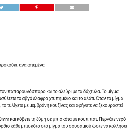
υροκούκι, ανακατεμένα
 τον παπαρουνόσπορο και το αλεύρι με τα δάχτυλα. Το μίγμα
σθέτετε το αβγό ελαφρά χτυπημένο και το αλάτι. Όταν το μίγμα
α, το τυλίγετε με μεμβράνη κουζίνας και αφήνετε να ξεκουραστεί
8mm και κόβετε τη ζύμη σε μπισκότα με κουπ πατ. Περνάτε νερό
 όρθιο κάθε μπισκότο στο μίγμα του σουσαμιού ώστε να κολλήσει