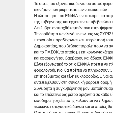
Το ύψος του εξοντωτικού ενιαίου αυτού φόρο
ακινήτων των μικρομεσαίων νοικοκυριών .
Η υλοποίηση του ΕΝΦΙΑ είναι ακόμη μια σαφ
της κυβέρνησης και έρχεται να επιβεβαιώσει
Δεκέμβρη αντιταχθήκαμε έντονα στην ψήφιση
Την ορθότητα των λεγόμενων μας ως ΣΥΡΙΖΑ 
περιουσία παραδέχονται και με ερώτησή του
Δημοκρατίας, που βέβαια παραλείπουν να αν
και το ΠΑΣΟΚ, το οποίο με επικοινωνιακά τρ
και εφαρμογή του βάρβαρου και άδικου ΕΝΦΙ
Είναι εξοντωτικό το ότι ο ΕΝΦΙΑ πρέπει να πλ
φορολογούμενοι θα πρέπει να πληρώσουν 5,2
επιτηδεύματος και τέλη κυκλοφορίας. Είναι α
αντεπεξέλθουν στη συνολική φοροεπιδρομή μέ
Συνειδητά η συγκυβέρνηση μονιμοποίησε αρχ
και το επέκτεινε ως μέτρο οριζόντια σε κάθε
εισόδημα ή όχι. Επίσης καλούνται να πληρώσο
«κόκκινα» στεγαστικά δάνεια και οι οποίες θ
Ο νέος φόρος της συγκυβέρνησης δημεύει ουσι