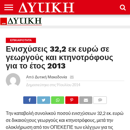
ΑΡΧΙΚΉ
ΕΠΙΚΟΙΝΩΝΊΑ
ΌΡΟΙ
ΠΡΟΣΤΑΣΊΑ
ΧΡΉΣΗΣ
ΠΡΟΣΩΠΙΚΏΝ
ΔΕΔΟΜΈΝΩΝ
ΕΠΙΚΑΙΡΟΤΗΤΑ
Ενισχύσεις 32,2 εκ ευρώ σε
γεωργούς και κτηνοτρόφους
για το έτος 2013
Από
Δυτική Μακεδονία
Δημοσιεύτηκε στις
9 Ιουλίου 2014
COMMENTS
Την καταβολή συνολικού ποσού ενισχύσεων 32,2 εκ. ευρώ
σε δικαιούχους γεωργούς και κτηνοτρόφους, μετά την
ολοκλήρωση από τον ΟΠΕΚΕΠΕ των ελέγχων για τις