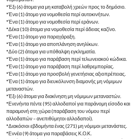
*Έξι (6) άτομα για μη καταβολή χρεών προς το δημόσιο.
*Ένα (1) άτομο για νομοθεσία περί αυτοκινήτων.
*Ένα (1) άτομο για νομοθεσία περί εράνων.
*Δέκα (10) άτομα για νομοθεσία περί άδειας καζίνο.
*Ένα (1) άτομο για παραχάραξη.
*Ένα (1) άτομο για αποπλάνηση ανηλίκων.
*Δύο (2) άτομα για υπόθαλψη εγκληματία.
*Ένα (1) άτομο για παράβαση περί τελωνειακού κώδικα.
*Ένα (1) άτομο για παράβαση περί λαθρεμπορίας.
*Ένα (1) άτομο για προσβολή γενετήσιας αξιοπρέπειας.
*Ένα (1) άτομο για διευκόλυνση διαμονής μη νόμιμων
μεταναστών.
*Έξι (6) άτομα για διακίνηση μη νόμιμων μεταναστών.
*Ενενήντα πέντε (95) αλλοδαποί για παράνομη είσοδο και
παραμονή στη χώρα (παράβαση του νόμου περί
αλλοδαπών – ανεπιθύμητοι αλλοδαποί).
*Διακόσιοι εβδομήντα ένας (271) μη νόμιμοι μετανάστες.
*Εννέα (9) άτομα για παραβάσεις Κ.Ο.Κ.