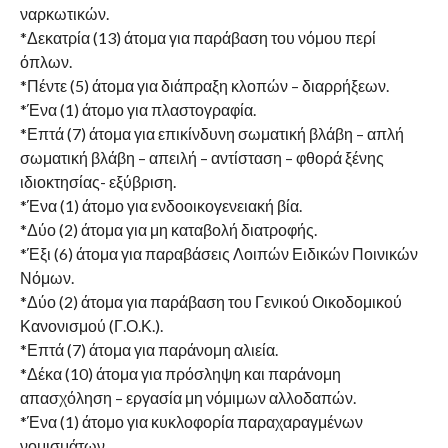
ναρκωτικών.
*Δεκατρία (13) άτομα για παράβαση του νόμου περί
όπλων.
*Πέντε (5) άτομα για διάπραξη κλοπών – διαρρήξεων.
*Ένα (1) άτομο για πλαστογραφία.
*Επτά (7) άτομα για επικίνδυνη σωματική βλάβη – απλή
σωματική βλάβη – απειλή – αντίσταση – φθορά ξένης
ιδιοκτησίας- εξύβριση.
*Ένα (1) άτομο για ενδοοικογενειακή βία.
*Δύο (2) άτομα για μη καταβολή διατροφής.
*Έξι (6) άτομα για παραβάσεις Λοιπών Ειδικών Ποινικών
Νόμων.
*Δύο (2) άτομα για παράβαση του Γενικού Οικοδομικού
Κανονισμού (Γ.Ο.Κ.).
*Επτά (7) άτομα για παράνομη αλιεία.
*Δέκα (10) άτομα για πρόσληψη και παράνομη
απασχόληση – εργασία μη νόμιμων αλλοδαπών.
*Ένα (1) άτομο για κυκλοφορία παραχαραγμένων
νομισμάτων.