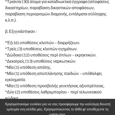
*Τριάντα (30) άτομα για καταδιωκτικά έγγραφα (αποφάσεις
δικαστηρίων, παραβίαση δικαστικών αποφάσεων,
παραβίαση περιορισμών διαμονής, εντάλματα σύλληψης
κ.λ.π.).
β. Εξιχνιάστηκαν :
*Έξι (6) υποθέσεις κλοπών – διαρρήξεων.
*Τρείς (3) υποθέσεις κλοπών οχημάτων.
*Δώδεκα (12) υποθέσεις περί όπλων – εκρηκτικών.
*Δεκατρείς (13) υποθέσεις ναρκωτικών.
*Μία (1) υπόθεση απάτης.
*Μία (1) υπόθεση αποπλάνησης παιδιών – υπόθαλψη
εγκληματία.
*Μία (1) υπόθεση προσβολής γενετήσιας αξιοπρέπειας.
*Δύο (2) υποθέσεις λαθρεμπορίου – περί τελωνειακού
κώδικα.
*Μία (1) υπόθεση πλαστογραφίας.
Χρησιμοποιούμε cookies για να σας προσφέρουμε την καλύτερη δυνατή
εμπειρία στη σελίδα μας. Χρησιμοποιώντας το ditiki.gr αποδέχεστε τη
*Μία (1) υπόθεση παραχάραξης.
χρήση τους.