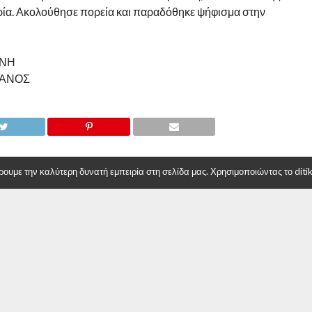
ία. Ακολούθησε πορεία και παραδόθηκε ψήφισμα στην
ΕΝΗ
ΙΑΝΟΣ
υμε την καλύτερη δυνατή εμπειρία στη σελίδα μας. Χρησιμοποιώντας το ditiki
Εισιτήρια διαρκείας από την ΠΑΕ ΠΑΟΚ
για τα μέλη του Συλλόγου Ατόμων με
Αναπηρία Π.Ε. Κοζάνης
γιατροί θα καλύψουν τις ανάγκες
αστικού και βαθμολογικού