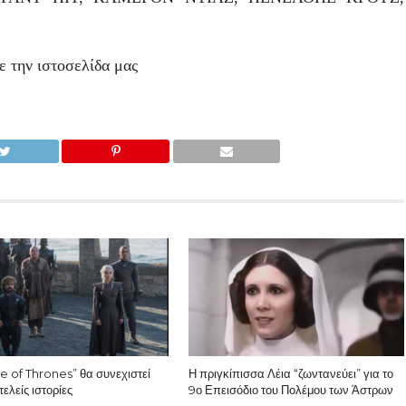
ε την ιστοσελίδα μας
 of Thrones” θα συνεχιστεί
Η πριγκίπισσα Λέια “ζωντανεύει” για το
ελείς ιστορίες
9ο Επεισόδιο του Πολέμου των Άστρων