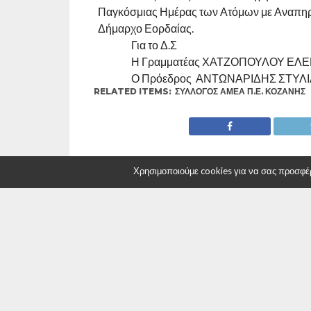
Παγκόσμιας Ημέρας των Ατόμων με Αναπηρ
Δήμαρχο Εορδαίας.
Για το Δ.Σ
Η Γραμματέας ΧΑΤΖΟΠΟΥΛΟΥ ΕΛ
Ο Πρόεδρος ΑΝΤΩΝΑΡΙΔΗΣ ΣΤΥΛ
RELATED ITEMS:
ΣΎΛΛΟΓΟΣ ΑΜΕΑ Π.Ε. ΚΟΖΆΝΗΣ
Χρησιμοποιούμε cookies για να σας προσφέρο
ΣΥΝΙΣΤΑΤΑΙ ΓΙΑ ΕΣΑΣ
Πρόσκληση σε θεατρική παράσταση
Γενικοί 
του εξετ