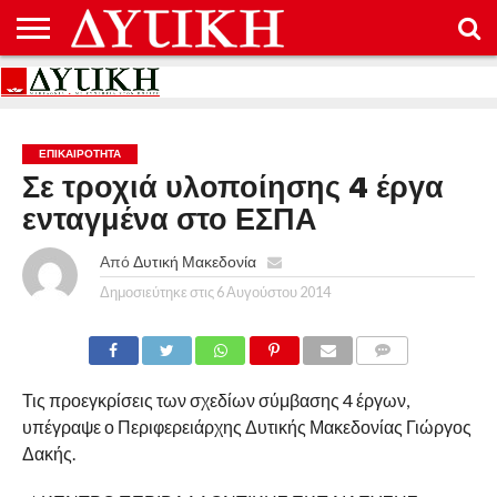
ΑΡΧΙΚΉ
ΕΠΙΚΟΙΝΩΝΊΑ
ΌΡΟΙ
ΠΡΟΣΤΑΣΊΑ
ΧΡΉΣΗΣ
ΠΡΟΣΩΠΙΚΏΝ
ΔΕΔΟΜΈΝΩΝ
ΕΠΙΚΑΙΡΟΤΗΤΑ
Σε τροχιά υλοποίησης 4 έργα
ενταγμένα στο ΕΣΠΑ
Από
Δυτική Μακεδονία
Δημοσιεύτηκε στις
6 Αυγούστου 2014
COMMENTS
Τις προεγκρίσεις των σχεδίων σύμβασης 4 έργων,
υπέγραψε ο Περιφερειάρχης Δυτικής Μακεδονίας Γιώργος
Δακής.