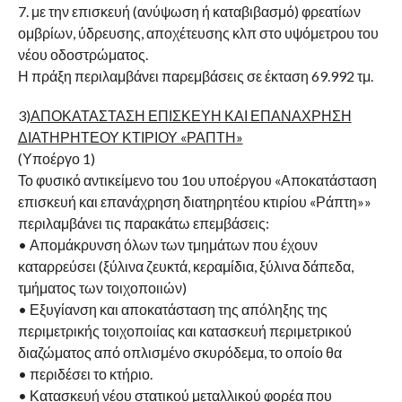
7. με την επισκευή (ανύψωση ή καταβιβασμό) φρεατίων
ομβρίων, ύδρευσης, αποχέτευσης κλπ στο υψόμετρου του
νέου οδοστρώματος.
Η πράξη περιλαμβάνει παρεμβάσεις σε έκταση 69.992 τμ.
3)
ΑΠΟΚΑΤΑΣΤΑΣΗ ΕΠΙΣΚΕΥΗ ΚΑΙ ΕΠΑΝΑΧΡΗΣΗ
ΔΙΑΤΗΡΗΤΕΟΥ ΚΤΙΡΙΟΥ «ΡΑΠΤΗ»
(Υποέργο 1)
Το φυσικό αντικείμενο του 1ου υποέργου «Αποκατάσταση
επισκευή και επανάχρηση διατηρητέου κτιρίου «Ράπτη»»
περιλαμβάνει τις παρακάτω επεμβάσεις:
• Απομάκρυνση όλων των τμημάτων που έχουν
καταρρεύσει (ξύλινα ζευκτά, κεραμίδια, ξύλινα δάπεδα,
τμήματος των τοιχοποιιών)
• Εξυγίανση και αποκατάσταση της απόληξης της
περιμετρικής τοιχοποιίας και κατασκευή περιμετρικού
διαζώματος από οπλισμένο σκυρόδεμα, το οποίο θα
• περιδέσει το κτήριο.
• Κατασκευή νέου στατικού μεταλλικού φορέα που