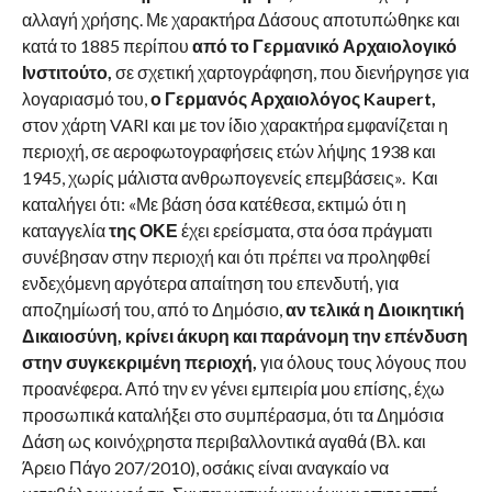
αλλαγή χρήσης. Με χαρακτήρα Δάσους αποτυπώθηκε και
κατά το 1885 περίπου
από το Γερμανικό Αρχαιολογικό
Ινστιτούτο,
σε σχετική χαρτογράφηση, που διενήργησε για
λογαριασμό του,
ο Γερμανός Αρχαιολόγος Kaupert,
στον χάρτη VARI και με τον ίδιο χαρακτήρα εμφανίζεται η
περιοχή, σε αεροφωτογραφήσεις ετών λήψης 1938 και
1945, χωρίς μάλιστα ανθρωπογενείς επεμβάσεις». Και
καταλήγει ότι: «Με βάση όσα κατέθεσα, εκτιμώ ότι η
καταγγελία
της ΟΚΕ
έχει ερείσματα, στα όσα πράγματι
συνέβησαν στην περιοχή και ότι πρέπει να προληφθεί
ενδεχόμενη αργότερα απαίτηση του επενδυτή, για
αποζημίωσή του, από το Δημόσιο,
αν τελικά η Διοικητική
Δικαιοσύνη, κρίνει άκυρη και παράνομη την επένδυση
στην συγκεκριμένη περιοχή,
για όλους τους λόγους που
προανέφερα. Από την εν γένει εμπειρία μου επίσης, έχω
προσωπικά καταλήξει στο συμπέρασμα, ότι τα Δημόσια
Δάση ως κοινόχρηστα περιβαλλοντικά αγαθά (Βλ. και
Άρειο Πάγο 207/2010), οσάκις είναι αναγκαίο να