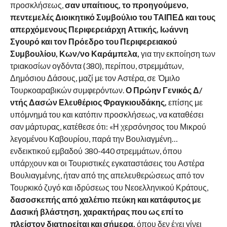
προσκλήσεως,
σαν υπαίτιους, το προηγούμενο,
πεντεμελές Διοικητικό Συμβούλιο του ΤΑΙΠΕΔ και τους
απερχόμενους Περιφερειάρχη Αττικής, Ιωάννη
Σγουρό και τον Πρόεδρο του Περιφερειακού
Συμβουλίου, Κων/νο Καράμπελα,
για την εκποίηση των
τριακοσίων ογδόντα (380), περίπου, στρεμμάτων,
Δημόσιου Δάσους, μαζί με τον Αστέρα, σε Όμιλο
Τουρκοαραβικών συμφερόντων.
Ο Πρώην Γενικός Δ/
ντής Δασών Ελευθέριος Φραγκιουδάκης,
επίσης με
υπόμνημά του και κατόπιν προσκλήσεως, να καταθέσει
σαν μάρτυρας, κατέθεσε ότι: «Η χερσόνησος του Μικρού
λεγομένου Καβουρίου, παρά την Βουλιαγμένη…
ενδεικτικού εμβαδού 380-440 στρεμμάτων, όπου
υπάρχουν και οι Τουριστικές εγκαταστάσεις του Αστέρα
Βουλιαγμένης, ήταν από της απελευθερώσεως από τον
Τουρκικό ζυγό και ιδρύσεως του Νεοελληνικού Κράτους,
δασοσκεπής από χαλέπιο πεύκη και κατάφυτος με
Δασική βλάστηση, χαρακτήρας που ως επί το
πλείστον διατηρείται και σήμερα,
όπου δεν έχει γίνει