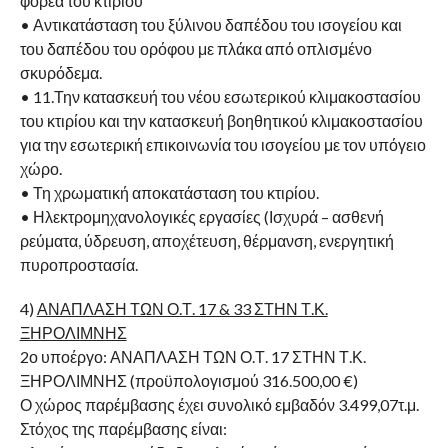
φορέα του κτιρίου
• Αντικατάσταση του ξύλινου δαπέδου του ισογείου και
του δαπέδου του ορόφου με πλάκα από οπλισμένο
σκυρόδεμα.
• 11.Την κατασκευή του νέου εσωτερικού κλιμακοστασίου
του κτιρίου και την κατασκευή βοηθητικού κλιμακοστασίου
για την εσωτερική επικοινωνία του ισογείου με τον υπόγειο
χώρο.
• Τη χρωματική αποκατάσταση του κτιρίου.
• Ηλεκτρομηχανολογικές εργασίες (Ισχυρά – ασθενή
ρεύματα, ύδρευση, αποχέτευση, θέρμανση, ενεργητική
πυροπροστασία.
4)
ΑΝΑΠΛΑΣΗ ΤΩΝ Ο.Τ. 17 & 33 ΣΤΗΝ Τ.Κ.
ΞΗΡΟΛΙΜΝΗΣ
2ο υποέργο: ΑΝΑΠΛΑΣΗ ΤΩΝ Ο.Τ. 17 ΣΤΗΝ Τ.Κ.
ΞΗΡΟΛΙΜΝΗΣ (προϋπολογισμού 316.500,00 €)
Ο χώρος παρέμβασης έχει συνολικό εμβαδόν 3.499,07τ.μ.
Στόχος της παρέμβασης είναι: