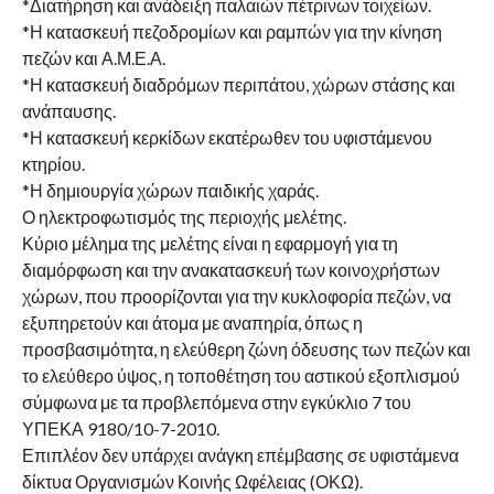
*Διατήρηση και ανάδειξη παλαιών πέτρινων τοιχείων.
*Η κατασκευή πεζοδρομίων και ραμπών για την κίνηση
πεζών και Α.Μ.Ε.Α.
*Η κατασκευή διαδρόμων περιπάτου, χώρων στάσης και
ανάπαυσης.
*Η κατασκευή κερκίδων εκατέρωθεν του υφιστάμενου
κτηρίου.
*Η δημιουργία χώρων παιδικής χαράς.
Ο ηλεκτροφωτισμός της περιοχής μελέτης.
Κύριο μέλημα της μελέτης είναι η εφαρμογή για τη
διαμόρφωση και την ανακατασκευή των κοινοχρήστων
χώρων, που προορίζονται για την κυκλοφορία πεζών, να
εξυπηρετούν και άτομα με αναπηρία, όπως η
προσβασιμότητα, η ελεύθερη ζώνη όδευσης των πεζών και
το ελεύθερο ύψος, η τοποθέτηση του αστικού εξοπλισμού
σύμφωνα με τα προβλεπόμενα στην εγκύκλιο 7 του
ΥΠΕΚΑ 9180/10-7-2010.
Επιπλέον δεν υπάρχει ανάγκη επέμβασης σε υφιστάμενα
δίκτυα Οργανισμών Κοινής Ωφέλειας (ΟΚΩ).