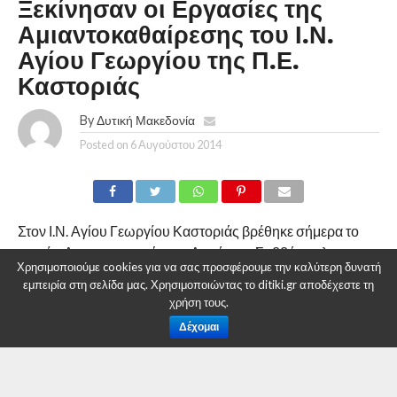
Ξεκίνησαν οι Εργασίες της
Αμιαντοκαθαίρεσης του Ι.Ν.
Αγίου Γεωργίου της Π.Ε.
Καστοριάς
By
Δυτική Μακεδονία
Posted on
6 Αυγούστου 2014
Στον Ι.Ν. Αγίου Γεωργίου Καστοριάς βρέθηκε σήμερα το
πρωί ο Αντιπεριφερειάρχης Δημήτρης Σαββόπουλος,
Χρησιμοποιούμε cookies για να σας προσφέρουμε την καλύτερη δυνατή
συνοδευόμενος από τον Προϊστάμενο Δομών
εμπειρία στη σελίδα μας. Χρησιμοποιώντας το ditiki.gr αποδέχεστε τη
Περιβάλλοντος της Διεύθυνσης Τεχνικών Έργων ΠΕ
χρήση τους.
Καστοριάς, προκειμένου να δουν από κοντά τις εργασίες
Δέχομαι
που ξεκίνησαν για την αντικατάσταση της στέγης του ναού.
Ο ανάδοχος του έργου καθαιρεί ήδη από χθες την