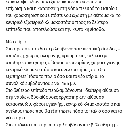
επικάλυψη όλων των εξωτερικών επιφανειών με
επίχρισμα και η κατασκευή στη νότια πλευρά του κτιρίου
του χαρακτηριστικού υπόστυλου εξώστη με αέτωμα και το
κεντρικό εξωτερικό κλιμακοστάσιο προς το δεύτερο
επίπεδο που αποτελούσε και την κεντρική είσοδο.
Νέο κτίριο
Στο πρώτο επίπεδο περιλαμβάνονται : κεντρική είσοδος –
υποδοχή, χώρος αναμονής, γραμματεία, κυλικείο με
αποθηκευτικό χώρο, αίθουσα σεμιναρίων, χώροι υγιεινής,
κεντρικό κλιμακοστάσιο και ανελκυστήρας που θα
εξυπηρετεί τόσο το παλιό όσο και το νέο κτίριο. Το
συνολικό εμβαδόν του είναι 465 μ2.
Στο δεύτερο επίπεδο περιλαμβάνονται : δεύτερη αίθουσα
σεμιναρίων, δύο αίθουσες εργαστηρίων, αίθουσα
κατασκευών, χώροι υγιεινής, , κεντρικό κλιμακοστάσιο και
ανελκυστήρας που θα εξυπηρετεί τόσο το παλιό όσο και το
νέο κτίριο.
Στο υπόγειο του κτιρίου περιλαμβάνονται : βιβλιοθήκη με