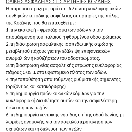
ΟΔΙΚΗΣ ΑΣΦΑΛΕΙΑΣ ΣΤΙΣ ΑΡΤΗΡΙΕΣ ΚΟΖΑΝΗΣ
Η παρούσα πράξη αφορά στη βελτίωση κυκλοφοριακών
συνθηκών και οδικής ασφάλειας σε αρτηρίες της πόλης
της Κοζάνης που θα επιτευχθεί με:
1. την εκσκαφή – φρεαζάρισμα των οδών για την
απομάκρυνση του παλαιού ή φθαρμένου οδοστρώματος
2. τη διάστρωση ασφαλτικής ισοπεδωτικής στρώσης
μεταβλητού πάχους για την εξάλειψη επιφανειακών
ανωμαλιών ή καθιζήσεων του οδοστρώματος.
3. τη διάστρωση νέας ασφαλτικής στρώσης κυκλοφορίας
πάχους 0,05 μ. στο υφιστάμενο πλάτος των οδών.
4. την τοποθέτηση απαιτούμενης ρυθμιστικής σήμανσης
(οριζόντιας και κατακόρυφης)
5. τη δημιουργία τριών κυκλικών κόμβων για την
κυκλοφοριακή διευθέτηση αυτών και την ασφαλέστερη
διέλευση των πεζών
6. τη δημιουργία κεντρικής νησίδας επί της οδού Ιωνίας, με
λωρίδες αναμονής, για την ασφαλέστερη κίνηση των
οχημάτων και τη διέλευση των πεζών