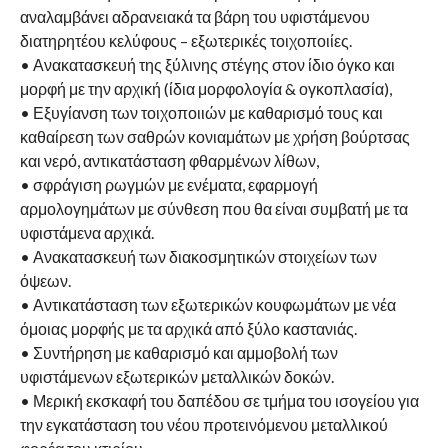
αναλαμβάνει αδρανειακά τα βάρη του υφιστάμενου
διατηρητέου κελύφους – εξωτερικές τοιχοποιίες.
• Ανακατασκευή της ξύλινης στέγης στον ίδιο όγκο και
μορφή με την αρχική (ίδια μορφολογία & ογκοπλασία),
• Εξυγίανση των τοιχοποιιών με καθαρισμό τους και
καθαίρεση των σαθρών κονιαμάτων με χρήση βούρτσας
και νερό, αντικατάσταση φθαρμένων λίθων,
• σφράγιση ρωγμών με ενέματα, εφαρμογή
αρμολογημάτων με σύνθεση που θα είναι συμβατή με τα
υφιστάμενα αρχικά.
• Ανακατασκευή των διακοσμητικών στοιχείων των
όψεων.
• Αντικατάσταση των εξωτερικών κουφωμάτων με νέα
όμοιας μορφής με τα αρχικά από ξύλο καστανιάς.
• Συντήρηση με καθαρισμό και αμμοβολή των
υφιστάμενων εξωτερικών μεταλλικών δοκών.
• Μερική εκσκαφή του δαπέδου σε τμήμα του ισογείου για
την εγκατάσταση του νέου προτεινόμενου μεταλλικού