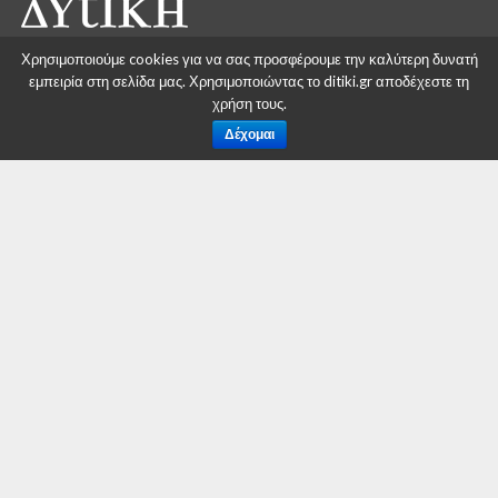
Μελών του ΣΥΡΙΖΑ Κοζάνης στο Αναψυκτήριο του
Αγίου Δημητρίου με τα εξής θέματα:
Χρησιμοποιούμε cookies για να σας προσφέρουμε την καλύτερη δυνατή
εμπειρία στη σελίδα μας. Χρησιμοποιώντας το ditiki.gr αποδέχεστε τη
Απολογισμός δράσης του απερχόμενου
χρήση τους.
Συντονιστικού Οργάνου.
Δέχομαι
Εκλογή εφορευτικής επιτροπής για τη
διενέργεια Νέου Συντονιστικού οργάνου και
αντιπροσώπων για τη Νομαρχιακή
Συνέλευση.
Συντονιστική Γραμματεία Ο.Μ. ΣΥΡΙΖΑ
Κοζάνης
RELATED ITEMS:
ΣΥΡΙΖΑ