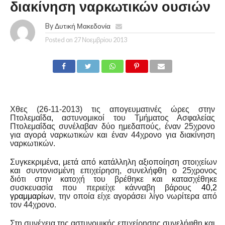
διακίνηση ναρκωτικών ουσιών
By
Δυτική Μακεδονία
Posted on
27 Νοεμβρίου 2013
Χθες (26-11-2013) τις απογευματινές ώρες στην
Πτολεμαΐδα
,
αστυνομικοί του Τμήματος Ασφαλείας
Πτολεμαΐδας συνέλαβαν δύο ημεδαπούς, έναν 25χρονο
για αγορά ναρκωτικών και έναν 44χρονο για διακίνηση
ναρκωτικών.
Συγκεκριμένα, μετά από κατάλληλη αξιοποίηση στοιχείων
και συντονισμένη επιχείρηση, συνελήφθη ο 25χρονος
διότι στην κατοχή του βρέθηκε και κατασχέθηκε
συσκευασία που περιείχε κάνναβη βάρους
40,2
γραμμαρίων
, την οποία είχε αγοράσει λίγο νωρίτερα από
τον 44χρονο.
Στη συνέχεια της αστυνομικής επιχείρησης συνελήφθη και