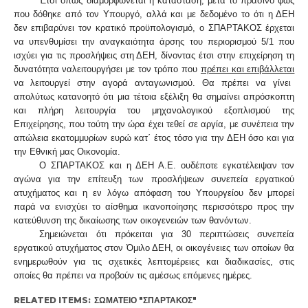
Έτσι όπως διαμορφώνεται η κατάσταση, μετά το πράσινο φως
που δόθηκε από τον Υπουργό, αλλά και με δεδομένο το ότι η
ΔΕΗ
δεν επιβαρύνει τον κρατικό προϋπολογισμό
, ο ΣΠΑΡΤΑΚΟΣ έρχεται
να υπενθυμίσει
την αναγκαιότητα άρσης του περιορισμού 5/1
που
ισχύει για τις προσλήψεις στη ΔΕΗ,
δίνοντας έτσι στην επιχείρηση τη
δυνατότητα
να
λειτουργήσει με τον τρόπο
που
πρέπει και επιβάλλεται
να λειτουργεί
στην αγορά ανταγωνισμού. Θα πρέπει να γίνει
απολύτως κατανοητό ότι μια τέτοια εξέλιξη
θα σημαίνει απρόσκοπτη
και πλήρη λειτουργία του μηχανολογικού εξοπλισμού της
Επιχείρησης,
που τούτη την ώρα έχει τεθεί σε αργία, με συνέπεια την
απώλεια εκατομμυρίων ευρώ κατ΄ έτος τόσο για την ΔΕΗ όσο και για
την Εθνική μας Οικονομία.
Ο ΣΠΑΡΤΑΚΟΣ και η ΔΕΗ Α.Ε.
ουδέποτε εγκατέλειψαν τον
αγώνα για την επίτευξη των προσλήψεων
συνεπεία εργατικού
ατυχήματος
και η εν λόγω απόφαση του Υπουργείου δεν μπορεί
παρά να ενισχύει το αίσθημα ικανοποίησης περισσότερο
προς την
κατεύθυνση της δικαίωσης των οικογενειών των θανόντων.
Σημειώνεται ότι πρόκειται για
30 περιπτώσεις συνεπεία
εργατικού ατυχήματος στον Όμιλο ΔΕΗ
, οι οικογένειες των οποίων θα
ενημερωθούν για τις σχετικές λεπτομέρειες και διαδικασίες, στις
οποίες θα πρέπει να προβούν τις αμέσως επόμενες ημέρες.
RELATED ITEMS:
ΣΩΜΑΤΕΊΟ "ΣΠΑΡΤΑΚΟΣ"