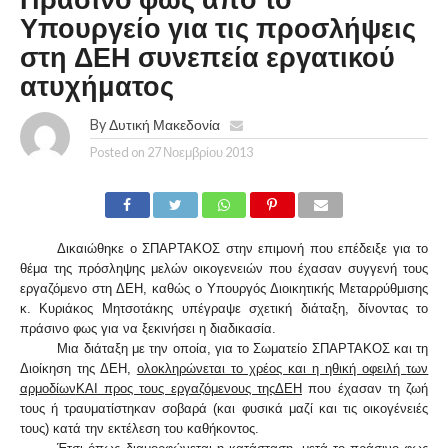
Πράσινο φως από το
Υπουργείο για τις προσλήψεις
στη ΔΕΗ συνεπεία εργατικού
ατυχήματος
By
Δυτική Μακεδονία
Posted on
27 Νοεμβρίου 2013
Δικαιώθηκε ο ΣΠΑΡΤΑΚΟΣ
στην επιμονή που επέδειξε για το
θέμα της
πρόσληψης μελών οικογενειών
που έχασαν συγγενή τους
εργαζόμενο στη ΔΕΗ, καθώς ο Υπουργός Διοικητικής Μεταρρύθμισης
κ. Κυριάκος Μητσοτάκης υπέγραψε σχετική διάταξη,
δίνοντας το
πράσινο φως για να ξεκινήσει η διαδικασία.
Μια διάταξη με την οποία, για το Σωματείο ΣΠΑΡΤΑΚΟΣ και τη
Διοίκηση της ΔΕΗ,
ολοκληρώνεται το χρέος και η ηθική οφειλή
των
αρμοδίων
ΚΑΙ προς τους εργαζόμενους της
ΔΕΗ
που έχασαν τη ζωή
τους ή τραυματίστηκαν σοβαρά (και φυσικά μαζί και τις οικογένειές
τους) κατά την
εκτέλεση του καθήκοντος.