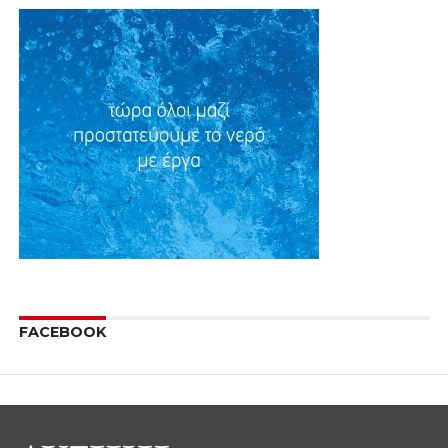
ΕΠΙΚΑΙΡΟΤΗΤΑ
Συνέλευση της Οργάνωσης
Μελών ΣΥΡΙΖΑ Κοζάνης
By
Δυτική Μακεδονία
Posted on
27 Νοεμβρίου 2013
Την Κυριακή 1/12/2013 και ώρα 6μ.μ. θα
πραγματοποιηθεί συνέλευση της Οργάνωσης