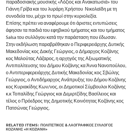
παραδοσιακής μουσικής «Λόζιος και Ανακατωσιά» του
Γιάννη Γρίβα και του λυράρη Χρήστου Νικολαϊδη με τη
συνοδεία του, μέχρι το πρωί στην κυριολεξία.
Επίσης πρέπει να αναφέρουμε ότι άριστες εντυπώσεις
άφησαν τα παιδιά του εφηβικού τμήματος και του τμήματος
Salsa του συλλόγου κατά την παράσταση που έδωσαν.
Στην εκδήλωση παραβρέθηκαν ο Περιφερειάρχης Δυτικής
Μακεδονίας κος Δακής Γεώργιος, ο Δήμαρχος Κοζάνης
κος Μαλούτας Λάζαρος, η αρχηγός της Αξιωματικής
Αντιπολίτευσης του Δήμου Κοζάνης κα Άννα Νανοπούλου,
ο Αντιπεριφερειάρχης Δυτικής Μακεδονίας κος Σβώλης
Γεώργιος, ο Αντιδήμαρχος Ανάπρυξης του Δήμου Κοζάνης
κος Κυριακίδης Κων/νος, οι Δημοτικοί Σύμβουλοι Κοζάνης
κ.κ Τοπαλίδης Γεώργιος και Δεμιρτζίδης Βασίλειος και
τέλος ο Πρόεδρος της Δημοτικής Κοινότητας Κοζάνης κος
Πατσώνας Γεώργιος.
RELATED ITEMS:
ΠΟΛΙΤΙΣΤΙΚΌΣ & ΛΑΟΓΡΑΦΙΚΌΣ ΣΎΛΛΟΓΟΣ
ΚΟΖΆΝΗΣ «Η ΚΌΖΙΑΝΗ»