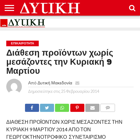
ΑΡΧΙΚΉ
ΕΠΙΚΟΙΝΩΝΊΑ
ΌΡΟΙ
ΠΡΟΣΤΑΣΊΑ
ΧΡΉΣΗΣ
ΠΡΟΣΩΠΙΚΏΝ
ΔΕΔΟΜΈΝΩΝ
ΕΠΙΚΑΙΡΟΤΗΤΑ
Διάθεση προϊόντων χωρίς
μεσάζοντες την Κυριακή 9
Μαρτίου
Από
Δυτική Μακεδονία
Δημοσιεύτηκε στις
25 Φεβρουαρίου 2014
COMMENTS
ΔΙΑΘΕΣΗ ΠΡΟΪΟΝΤΩΝ ΧΩΡΙΣ ΜΕΣΑΖΟΝΤΕΣ ΤΗΝ
ΚΥΡΙΑΚΗ 9 ΜΑΡΤΙΟΥ 2014 ΑΠΟ ΤΟΝ
ΓΕΩΡΓΟΚΤΗΝΟΤΡΟΦΙΚΟ ΣΥΝΕΤΑΙΡΙΣΜΟ