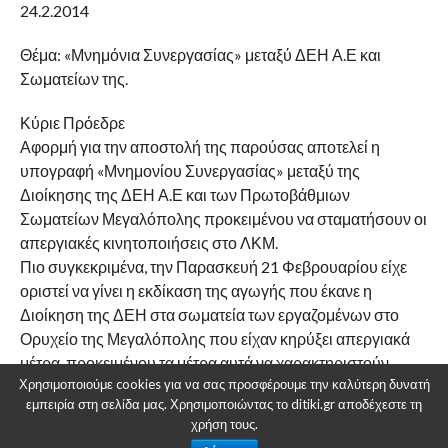
24.2.2014
Θέμα: «Μνημόνια Συνεργασίας» μεταξύ ΔΕΗ Α.Ε και
Σωματείων της.
Κύριε Πρόεδρε
Αφορμή για την αποστολή της παρούσας αποτελεί η
υπογραφή «Μνημονίου Συνεργασίας» μεταξύ της
Διοίκησης της ΔΕΗ Α.Ε και των Πρωτοβάθμιων
Σωματείων Μεγαλόπολης προκειμένου να σταματήσουν οι
απεργιακές κινητοποιήσεις στο ΛΚΜ.
Πιο συγκεκριμένα, την Παρασκευή 21 Φεβρουαρίου είχε
οριστεί να γίνει η εκδίκαση της αγωγής που έκανε η
Διοίκηση της ΔΕΗ στα σωματεία των εργαζομένων στο
Ορυχείο της Μεγαλόπολης που είχαν κηρύξει απεργιακά
μέτρα, προκειμένου τα μέτρα αυτά να χαρακτηριστούν
Χρησιμοποιούμε cookies για να σας προσφέρουμε την καλύτερη δυνατή
παράνομα. Τελικώς η Διοίκηση της ΔΕΗ ζήτησε και πήρε
εμπειρία στη σελίδα μας. Χρησιμοποιώντας το ditiki.gr αποδέχεστε τη
αναβολή της εκδίκασης της υπόθεσης για την επόμενη
χρήση τους.
εβδομάδα.