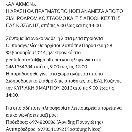
«ΑΛΙΑΚΜΩΝ».
Η ΔΡΑΣΗ ΘΑ ΠΡΑΓΜΑΤΟΠΟΙΗΘΕΙ ΑΝΑΜΕΣΑ ΑΠΟ ΤΟ
ΣΙΔΗΡΟΔΡΟΜΙΚΟ ΣΤΑΘΜΟ ΚΑΙ ΤΙΣ ΑΠΟΘΗΚΕΣ ΤΗΣ
ΕΑΣ ΚΟΖΑΝΗΣ, από τις 9:00 έως και τις 14:00.
Σύντομα θα ανακοινωθεί η λίστα με τα προϊόντα
Οι παραγγελίες θα αρχίσουν από την Παρασκευή 28
Φεβρουαρίου 2014, ηλεκτρονικά στο
geoktinotrofoi@gmail.com και τηλεφωνικά στο
2461354334, από τις 9:00 έως τις 13:00.
Η παράδοση θα γίνει στο χώρο ανάμεσα από το
Σιδηροδρομικό Σταθμό & τις αποθήκες της ΕΑΣ Κοζάνης
την ΚΥΡΙΑΚΗ 9 ΜΑΡΤΙΟΥ 2013 από τις 9:00 έως τις
14:00.
Για οποιαδήποτε πληροφορία ή λεπτομέρεια μπορείτε να
επικοινωνήσετε μαζί μας:
Πρόεδρος: 6974820086 (Αρνίδης Παναγιώτης)
Αντιπρόεδρος: 6978541392 (Καστάμης Νίκος)