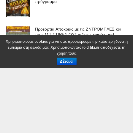
πρόγραμμα
Προεόρτια Αποκριάς με τις ΖΝΤΡΟΜΠΛΕΣ και
τους ΜΠΙΣΤΙΡΕΝΙΟΥΣ – Σας περιμένουμε!
Χρησιμοποιούμε cookies για να σας προσφέρουμε την καλύτερη δυνατή
εμπειρία στη σελίδα μας. Χρησιμοποιώντας το ditiki.gr αποδέχεστε τη
χρήση τους.
Δέχομαι
ΕΠΙΚΑΙΡΟΤΗΤΑ
O Αρχηγός της Ελληνικής
Αστυνομίας, Αντιστράτηγος
Μιχαήλ Καραμαλάκης στη
Γενική Περιφερειακή
Αστυνομική Διεύθυνση Δυτικής
Μακεδονίας