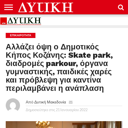
ΑΡΧΙΚΉ
ΕΠΙΚΟΙΝΩΝΊΑ
ΌΡΟΙ
ΠΡΟΣΤΑΣΊΑ
ΧΡΉΣΗΣ
ΠΡΟΣΩΠΙΚΏΝ
ΔΕΔΟΜΈΝΩΝ
ΕΠΙΚΑΙΡΟΤΗΤΑ
Αλλάζει όψη ο Δημοτικός
Κήπος Κοζάνης: Skate park,
διαδρομές parkour, όργανα
γυμναστικής, παιδικές χαρές
και πρόβλεψη για καντίνα
περιλαμβάνει η ανάπλαση
Από
Δυτική Μακεδονία
Δημοσιεύτηκε στις
21 Ιανουαρίου 2022