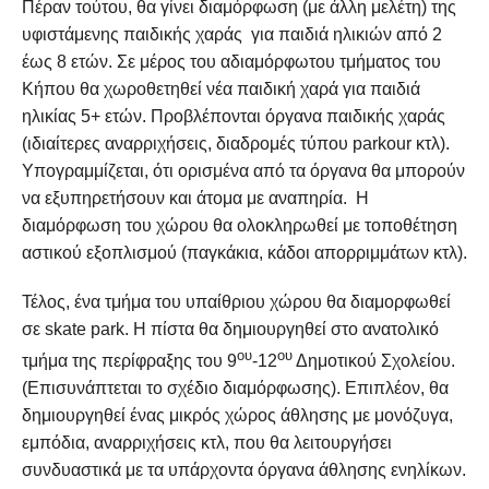
Πέραν τούτου, θα γίνει διαμόρφωση (με άλλη μελέτη) της
υφιστάμενης παιδικής χαράς για παιδιά ηλικιών από 2
έως 8 ετών. Σε μέρος του αδιαμόρφωτου τμήματος του
Κήπου θα χωροθετηθεί νέα παιδική χαρά για παιδιά
ηλικίας 5+ ετών. Προβλέπονται όργανα παιδικής χαράς
(ιδιαίτερες αναρριχήσεις, διαδρομές τύπου parkour κτλ).
Υπογραμμίζεται, ότι ορισμένα από τα όργανα θα μπορούν
να εξυπηρετήσουν και άτομα με αναπηρία. Η
διαμόρφωση του χώρου θα ολοκληρωθεί με τοποθέτηση
αστικού εξοπλισμού (παγκάκια, κάδοι απορριμμάτων κτλ).
Τέλος, ένα τμήμα του υπαίθριου χώρου θα διαμορφωθεί
σε skate park. Η πίστα θα δημιουργηθεί στο ανατολικό
ου
ου
τμήμα της περίφραξης του 9
-12
Δημοτικού Σχολείου.
(Επισυνάπτεται το σχέδιο διαμόρφωσης). Επιπλέον, θα
δημιουργηθεί ένας μικρός χώρος άθλησης με μονόζυγα,
εμπόδια, αναρριχήσεις κτλ, που θα λειτουργήσει
συνδυαστικά με τα υπάρχοντα όργανα άθλησης ενηλίκων.