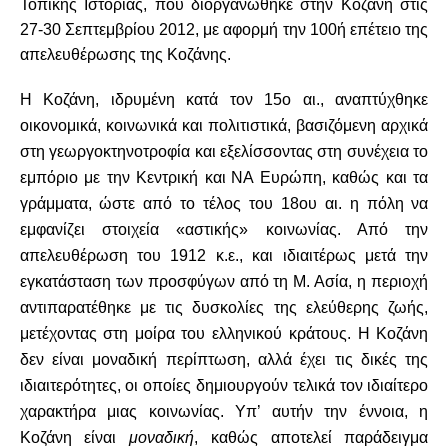
Τοπικής Ιστορίας, που διοργανώθηκε στην Κοζάνη στις
27-30 Σεπτεμβρίου 2012, με αφορμή την 100ή επέτειο της
απελευθέρωσης της Κοζάνης.
H Kοζάνη, ιδρυμένη κατά τον 15ο αι., αναπτύχθηκε
οικονομικά, κοινωνικά και πολιτιστικά, βασιζόμενη αρχικά
στη γεωργοκτηνοτροφία και εξελίσσοντας στη συνέχεια το
εμπόριο με την Kεντρική και
NΑ Eυρώπη, καθώς και τα
γράμματα, ώστε από το τέλος του 18ου αι. η πόλη να
εμφανίζει στοιχεία «αστικής» κοινωνίας. Από την
απελευθέρωση του 1912 κ.ε., και ιδιαιτέρως μετά την
εγκατάσταση των προσφύγων από τη M. Aσία, η περιοχή
αντιπαρατέθηκε με τις δυσκολίες της ελεύθερης ζωής,
μετέχοντας στη μοίρα
του ελληνικού κράτους. Η Κοζάνη
δεν είναι μοναδική περίπτωση, αλλά έχει τις δικές της
ιδιαιτερότητες, οι οποίες δημιουργούν τελικά τον ιδιαίτερο
χαρακτήρα μιας κοινωνίας. Υπ’ αυτήν την έννοια, η
Κοζάνη είναι
μοναδική
, καθώς αποτελεί παράδειγμα