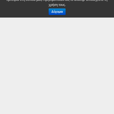
χρήση τους.
Δέχομαι
ΕΠΙΚΑΙΡΟΤΗΤΑ
Το 13ο τροχαίο με αρκούδα
στην περιοχή Κλειδί Αμυνταίου
By
Δυτική Μακεδονία
Posted on
3 Οκτωβρίου 2017