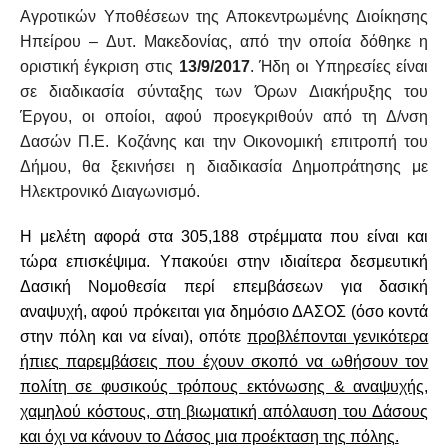
Αγροτικών Υποθέσεων της Αποκεντρωμένης Διοίκησης
Ηπείρου – Δυτ. Μακεδονίας, από την οποία δόθηκε η
οριστική έγκριση στις
13/9/2017
. Ήδη οι Υπηρεσίες είναι
σε διαδικασία σύνταξης των Όρων Διακήρυξης του
Έργου, οι οποίοι, αφού προεγκριθούν από τη Δ/νση
Δασών Π.Ε. Κοζάνης και την Οικονομική επιτροπή του
Δήμου, θα ξεκινήσει η διαδικασία Δημοπράτησης με
Ηλεκτρονικό Διαγωνισμό.
Η μελέτη αφορά στα 305,188 στρέμματα που είναι και
τώρα επισκέψιμα. Υπακούει στην ιδιαίτερα δεσμευτική
Δασική Νομοθεσία περί επεμβάσεων για δασική
αναψυχή, αφού πρόκειται για δημόσιο ΔΑΣΟΣ (όσο κοντά
στην πόλη και να είναι), οπότε
προβλέπονται γενικότερα
ήπιες παρεμβάσεις που έχουν σκοπό να ωθήσουν τον
πολίτη σε φυσικούς τρόπους εκτόνωσης & αναψυχής,
χαμηλού κόστους, στη βιωματική απόλαυση του Δάσους
και όχι να κάνουν το Δάσος μια προέκταση της πόλης.