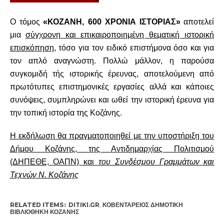
Ο τόμος
«ΚΟΖΑΝΗ, 600 ΧΡΟΝΙΑ ΙΣΤΟΡΙΑΣ»
αποτελεί
μια
σύγχρονη και επικαιροποιημένη θεματική ιστορική
επισκόπηση
, τόσο για τον ειδικό επιστήμονα
όσο και για
τον απλό αναγνώστη. Πολλώ μάλλον, η παρούσα
συγκομιδή τής ιστορικής έρευνας, αποτελούμενη από
πρωτότυπες επιστημονικές εργασίες αλλά και κάποιες
συνόψεις, συμπληρώνει και ωθεί την ιστορική
έρευνα για
την τοπική ιστορία της Κοζάνης.
Η εκδήλωση θα πραγματοποιηθεί με την υποστήριξη του
Δήμου Κοζάνης, της Αντιδημαρχίας Πολιτισμού
(ΔΗΠΕΘΕ, ΟΑΠΝ) και
του Συνδέσμου Γραμμάτων και
Τεχνών Ν. Κοζάνης
RELATED ITEMS:
DITIKI.GR
,
ΚΟΒΕΝΤΆΡΕΙΟΣ ΔΗΜΟΤΙΚΉ
ΒΙΒΛΙΟΘΉΚΗ ΚΟΖΆΝΗΣ