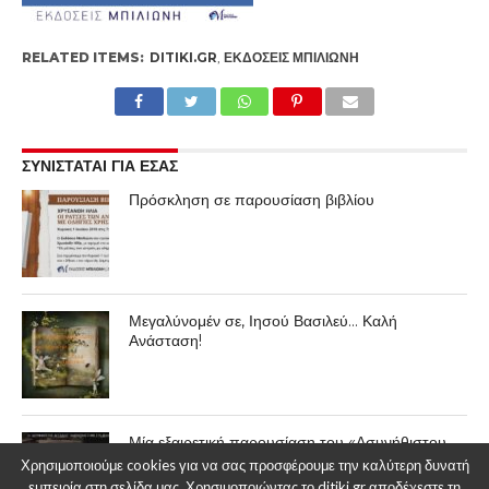
RELATED ITEMS:
DITIKI.GR
,
ΕΚΔΌΣΕΙΣ ΜΠΙΛΙΏΝΗ
ΣΥΝΙΣΤΑΤΑΙ ΓΙΑ ΕΣΑΣ
Πρόσκληση σε παρουσίαση βιβλίου
Μεγαλύνομέν σε, Ιησού Βασιλεύ… Καλή
Ανάσταση!
Μία εξαιρετική παρουσίαση του «Ασυνήθιστου
Άγγελου» στον Βόλο
Χρησιμοποιούμε cookies για να σας προσφέρουμε την καλύτερη δυνατή
εμπειρία στη σελίδα μας. Χρησιμοποιώντας το ditiki.gr αποδέχεστε τη