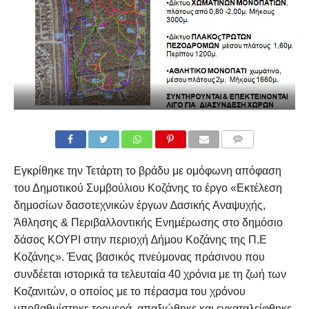
COMMENTS
Εγκρίθηκε την Τετάρτη το βράδυ με ομόφωνη απόφαση
του Δημοτικού Συμβούλιου Κοζάνης το έργο «Εκτέλεση
δηµοσίων δασοτεχνικών έργων ∆ασικής Αναψυχής,
Άθλησης & Περιβαλλοντικής Ενηµέρωσης στο δηµόσιο
δάσος ΚΟΥΡΙ στην περιοχή ∆ήµου Κοζάνης της Π.Ε
Κοζάνης». Ένας βασικός πνεύμονας πράσινου που
συνδέεται ιστορικά τα τελευταία 40 χρόνια με τη ζωή των
Κοζανιτών, ο οποίος με το πέρασμα του χρόνου
υποβαθμίστηκε τρομερά, απαξιώθηκε και εγκαταλείφθηκε,