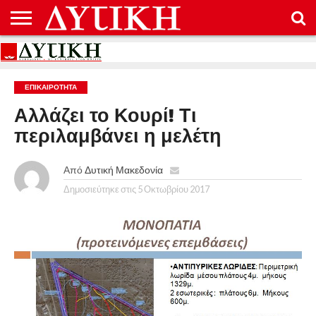
ΑΡΧΙΚΉ
ΕΠΙΚΟΙΝΩΝΊΑ
ΌΡΟΙ
ΠΡΟΣΤΑΣΊΑ
ΧΡΉΣΗΣ
ΠΡΟΣΩΠΙΚΏΝ
ΔΕΔΟΜΈΝΩΝ
ΕΠΙΚΑΙΡΟΤΗΤΑ
Αλλάζει το Κουρί! Τι
περιλαμβάνει η μελέτη
Από
Δυτική Μακεδονία
Δημοσιεύτηκε στις
5 Οκτωβρίου 2017