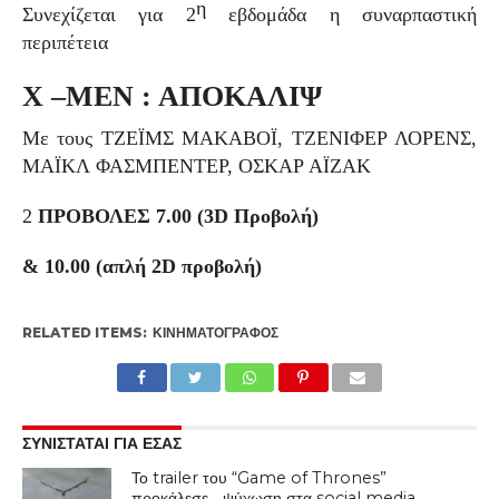
η
Συνεχίζεται για 2
εβδομάδα η συναρπαστική
περιπέτεια
Χ –ΜΕΝ : ΑΠΟΚΑΛΙΨ
Με τους ΤΖΕΪΜΣ ΜΑΚΑΒΟΪ, ΤΖΕΝΙΦΕΡ ΛΟΡΕΝΣ,
ΜΑΪΚΛ ΦΑΣΜΠΕΝΤΕΡ, ΟΣΚΑΡ ΑΪΖΑΚ
2
ΠΡΟΒΟΛΕΣ 7.00 (3
D
Προβολή)
& 10.00 (απλή 2
D
προβολή)
RELATED ITEMS:
ΚΙΝΗΜΑΤΟΓΡΆΦΟΣ
ΣΥΝΙΣΤΑΤΑΙ ΓΙΑ ΕΣΑΣ
Το trailer του “Game of Thrones”
προκάλεσε… ψύχωση στα social media