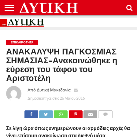
ΑΡΧΙΚΉ
ΕΠΙΚΟΙΝΩΝΊΑ
ΌΡΟΙ
ΠΡΟΣΤΑΣΊΑ
ΧΡΉΣΗΣ
ΠΡΟΣΩΠΙΚΏΝ
ΔΕΔΟΜΈΝΩΝ
ΕΠΙΚΑΙΡΟΤΗΤΑ
ΑΝΑΚΑΛΥΨΗ ΠΑΓΚΟΣΜΙΑΣ
ΣΗΜΑΣΙΑΣ-Ανακοινώθηκε η
εύρεση του τάφου του
Αριστοτέλη
Από
Δυτική Μακεδονία
Δημοσιεύτηκε στις
26 Μαΐου 2016
COMMENTS
Σε λίγη ώρα όπως ενημερώνουν οι αρμόδιες αρχές θα
γίνει επίσημη ανακοίνωση στα διεθνή μέσα.