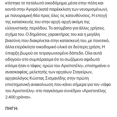
κτίστηκε το πεταλωτό οικοδόμημα, μέσα στην πόλη και
κοντά στην Αγορά (κατά παρέκκλιση των νενομισμένων),
με πανοραμική θέα προς όλες τις κατευθύνσεις. Η εποχή
της κατασκευής του στην αρχή-αρχή ακόμη της
ελληνιστικής περιόδου. Το ασύμβατο για άλλες χρήσεις
σχήμα του. Ο δημόσιος χαρακτήρας του και η μεγάλη
βιασύνη που διακρίνεται στην κατασκευή του, με ποιοτικό,
άλλα ετερόκλητο οικοδομικό υλικό σε δεύτερη χρήση. Η
ύπαρξη βωμού σε τετραγωνισμένο δάπεδο. Ολα αυτά
οδηγούν στο συμπέρασμα ότι το σωζόμενο αψιδωτό
κτίσμα ήταν ο τάφος-ηρώο του Αριστοτέλη», επισημαίνει ο
ανασκαφέας, μελετητής των αρχαίων Σταγείρων,
αρχαιολόγος Κώστας Σισμανίδης στην πρώτη
επιστημονική ανακοίνωση που κάνει σήμερα για τον «τάφο
του Αριστοτέλη» στο παγκόσμιο συνέδριο «Αριστοτέλης
2.400 χρόνια».
ΠΗΓΗ: