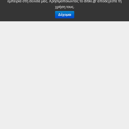
εμπειρία στη σελίδα μας. Χρησιμοποιώντας το ditiki.gr αποδέχεστε τη
χρήση τους.
By
Δυτική Μακεδονία
Δέχομαι
Posted on
25 Μαΐου 2016
Ο δημοσιογράφος Μπρούνο Αστούτο αναφέρει ότι μετά
από 11 χρόνια γάμου, η Αθηνά Ωνάση και ο Ολυμπιονίκης
Αλβάρο ντε Μιράντα Νέτο χωρίζουν.
“Εξακολουθούν να αγαπούν ο ένας τον άλλο πολύ και
υποφέρουν”, λένε στο ρεπορτάζ φίλοι του ζευγαριού, ενώ
δημοσιεύματα
κάνουν λόγο για έναν Ντόντα που δεν θα
εγκαταλείψει εύκολα αυτό το γάμο που κλυδωνίστηκε
πολλές φορές.
“Είναι μια καταιγίδα αλλά δεν θα εγκαταλείψω την αγάπη
μου. Δεν θα είναι εύκολο και θα παλέψω μέχρι τέλους”
φέρεται να είπε σε ανύποπτο χρόνο ο Βραζιλιάνος, που