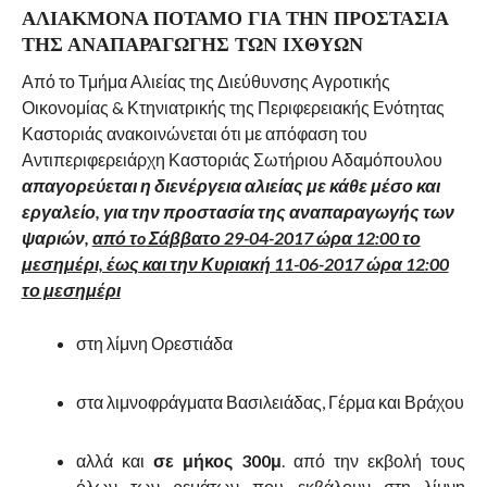
ΑΛΙΆΚΜΟΝΑ ΠΟΤΑΜΌ ΓΙΑ ΤΗΝ ΠΡΟΣΤΑΣΊΑ
ΤΗΣ ΑΝΑΠΑΡΑΓΩΓΉΣ ΤΩΝ ΙΧΘΎΩΝ
Από το Τμήμα Αλιείας της Διεύθυνσης Αγροτικής
Οικονομίας & Κτηνιατρικής της Περιφερειακής Ενότητας
Καστοριάς ανακοινώνεται ότι με απόφαση του
Αντιπεριφερειάρχη Καστοριάς Σωτήριου Αδαμόπουλου
απαγορεύεται η διενέργεια αλιείας με κάθε μέσο και
εργαλείο, για την προστασία της αναπαραγωγής των
ψαριών,
από τ
o
Σάββατο 29-04-2017 ώρα 12:00 το
μεσημέρι, έως και την Κυριακή 11-06-2017 ώρα 12:00
το μεσημέρι
στη λίμνη Ορεστιάδα
στα λιμνοφράγματα Βασιλειάδας, Γέρμα και Βράχου
αλλά και
σε μήκος 300μ
. από την εκβολή τους
όλων των ρεμάτων που εκβάλουν στη λίμνη