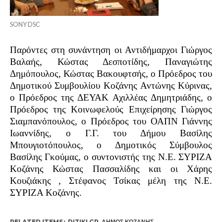
SONY DSC
Παρόντες στη συνάντηση οι Αντιδήμαρχοι Γιώργος
Βαλαής, Κώστας Δεσποτίδης, Παναγιώτης
Δημόπουλος, Κώστας Βακουφτσής, ο Πρόεδρος του
Δημοτικού Συμβουλίου Κοζάνης Αντώνης Κύρινας,
ο Πρόεδρος της ΔΕΥΑΚ Αχιλλέας Δημητριάδης, ο
Πρόεδρος της Κοινωφελούς Επιχείρησης Γιώργος
Σιαμπανόπουλος, ο Πρόεδρος του ΟΑΠΝ Γιάννης
Ιωαννίδης, ο Γ.Γ. του Δήμου Βασίλης
Μπουγιοτόπουλος, ο Δημοτικός Σύμβουλος
Βασίλης Γκούμας, ο συντονιστής της Ν.Ε. ΣΥΡΙΖΑ
Κοζάνης Κώστας Πασσαλίδης και οι Χάρης
Κουζιάκης , Στέφανος Τσίκας μέλη της Ν.Ε.
ΣΥΡΙΖΑ Κοζάνης.
RELATED ITEMS:
DITIKI.GR
,
ΔΉΜΟΣ ΚΟΖΆΝΗΣ