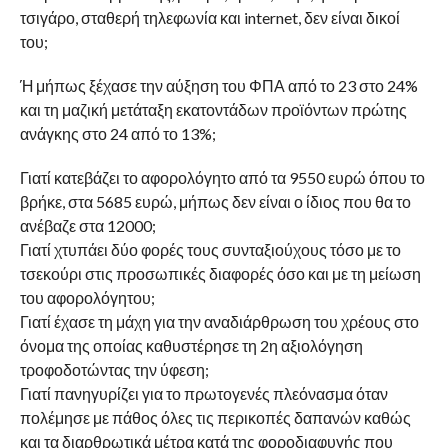
τσιγάρο, σταθερή τηλεφωνία και internet, δεν είναι δικοί
του;
Ή μήπως ξέχασε την αύξηση του ΦΠΑ από το 23 στο 24%
και τη μαζική μετάταξη εκατοντάδων προϊόντων πρώτης
ανάγκης στο 24 από το 13%;
Γιατί κατεβάζει το αφορολόγητο από τα 9550 ευρώ όπου το
βρήκε, στα 5685 ευρώ, μήπως δεν είναι ο ίδιος που θα το
ανέβαζε στα 12000;
Γιατί χτυπάει δύο φορές τους συνταξιούχους τόσο με το
τσεκούρι στις προσωπικές διαφορές όσο και με τη μείωση
του αφορολόγητου;
Γιατί έχασε τη μάχη για την αναδιάρθρωση του χρέους στο
όνομα της οποίας καθυστέρησε τη 2η αξιολόγηση
τροφοδοτώντας την ύφεση;
Γιατί πανηγυρίζει για το πρωτογενές πλεόνασμα όταν
πολέμησε με πάθος όλες τις περικοπές δαπανών καθώς
και τα διαρθρωτικά μέτρα κατά της φοροδιαφυγής που