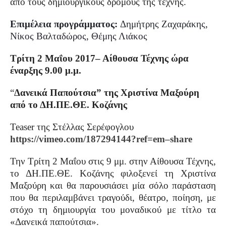
από τους δημιουργικούς δρόμους της τέχνης.
Επιμέλεια προγράμματος:
Δημήτρης Ζαχαράκης,
Νίκος Βαλταδώρος, Θέμης Λιάκος
Τρίτη 2 Μαΐου 2017– Αίθουσα Τέχνης ώρα
έναρξης 9.00 μ.μ.
“
Δανεικά Παπούτσια” της Χριστίνα Μαξούρη
από το ΔΗ.ΠΕ.ΘΕ. Κοζάνης
Teaser
της Στέλλας Σερέφογλου
https
://
vimeo
.
com
/187294144?
ref
=
em
–
share
Την Τρίτη 2 Μαΐου στις 9 μμ. στην Αίθουσα Τέχνης,
το ΔΗ.ΠΕ.ΘΕ. Κοζάνης φιλοξενεί τη Χριστίνα
Μαξούρη και θα παρουσιάσει μία σόλο παράσταση
που θα περιλαμβάνει τραγούδι, θέατρο, ποίηση, με
στόχο τη δημιουργία του μοναδικού με τίτλο τα
«Δανεικά παπούτσια».