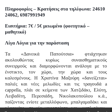
Πληροφορίες – Κρατήσεις στα τηλέφωνα: 24610
24062, 6987991949
Εισιτήρια: 7€ / 5€ μειωμένο (φοιτητικό –
μαθητικό)
Λίγα Λόγια για την παράσταση
Τα «Δανεικά Παπούτσια» φτιάχτηκαν
ακολουθώντας κυρίως συναισθηματικούς
συνειρμούς και διαμορφώνονται ανάλογα με το
ένστικτο, τον χώρο, την χώρα και τους
καλεσμένους. Η Χριστίνα Μαξούρη «δανείζεται»
παλιές και νέες μελωδίες και τις τραγουδά a
cappella, πλάι σε κείμενα των Χατζιδάκι, Ελύτη,
Λειβαδίτη, Περεσιάδη, Νικολακοπούλου κ.ά.,
παίζοντας ενίοτε μεταλλόφωνο, μπαλγαμαδάκι και
κλαρινέτο, σε μία χειροποίητη και «κατ’ οίκον»