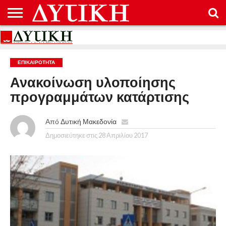
ΑΡΧΙΚΉ
ΕΠΙΚΟΙΝΩΝΊΑ
ΌΡΟΙ
ΠΡΟΣΤΑΣΊΑ
ΧΡΉΣΗΣ
ΠΡΟΣΩΠΙΚΏΝ
ΔΕΔΟΜΈΝΩΝ
ΕΠΙΚΑΙΡΟΤΗΤΑ
Ανακοίνωση υλοποίησης
προγραμμάτων κατάρτισης
Από
Δυτική Μακεδονία
Δημοσιεύτηκε στις
28 Απριλίου 2017