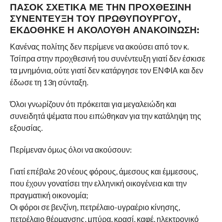
ΠΑΣΟΚ ΣΧΕΤΙΚΆ ΜΕ ΤΗΝ ΠΡΟΧΘΕΣΙΝΉ
ΣΥΝΈΝΤΕΥΞΗ ΤΟΥ ΠΡΩΘΥΠΟΥΡΓΟΎ,
ΕΚΔΌΘΗΚΕ Η ΑΚΌΛΟΥΘΗ ΑΝΑΚΟΊΝΩΣΗ:
Κανένας πολίτης δεν περίμενε να ακούσει από τον κ.
Τσίπρα στην προχθεσινή του συνέντευξη γιατί δεν έσκισε
τα μνημόνια, ούτε γιατί δεν κατάργησε τον ΕΝΦΙΑ και δεν
έδωσε τη 13η σύνταξη.
Όλοι γνωρίζουν ότι πρόκειται για μεγαλειώδη και
συνειδητά ψέματα που ειπώθηκαν για την κατάληψη της
εξουσίας.
Περίμεναν όμως όλοι να ακούσουν:
Γιατί επέβαλε 20 νέους φόρους, άμεσους και έμμεσους,
που έχουν γονατίσει την ελληνική οικογένεια και την
πραγματική οικονομία;
Οι φόροι σε βενζίνη, πετρέλαιο-υγραέριο κίνησης,
πετρέλαιο θέρμανσης, μπύρα, κρασί, καφέ, ηλεκτρονικό