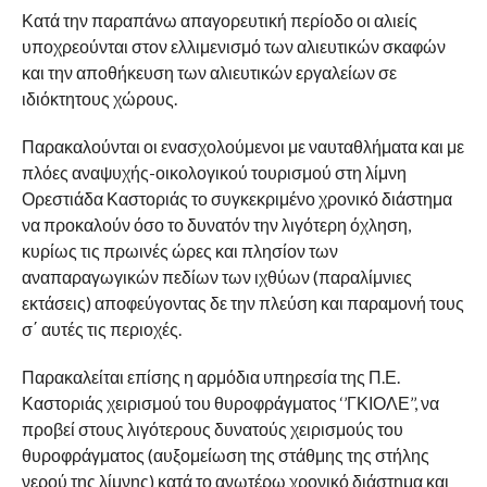
Κατά την παραπάνω απαγορευτική περίοδο οι αλιείς
υποχρεούνται στον ελλιμενισμό των αλιευτικών σκαφών
και την αποθήκευση των αλιευτικών εργαλείων σε
ιδιόκτητους χώρους.
Παρακαλούνται οι ενασχολούμενοι με ναυταθλήματα και με
πλόες αναψυχής-οικολογικού τουρισμού στη λίμνη
Ορεστιάδα Καστοριάς το συγκεκριμένο χρονικό διάστημα
να προκαλούν όσο το δυνατόν την λιγότερη όχληση,
κυρίως τις πρωινές ώρες και πλησίον των
αναπαραγωγικών πεδίων των ιχθύων (παραλίμνιες
εκτάσεις) αποφεύγοντας δε την πλεύση και παραμονή τους
σ΄ αυτές τις περιοχές.
Παρακαλείται επίσης η αρμόδια υπηρεσία της Π.Ε.
Καστοριάς χειρισμού του θυροφράγματος ‘’ΓΚΙΟΛΕ’’, να
προβεί στους λιγότερους δυνατούς χειρισμούς του
θυροφράγματος (αυξομείωση της στάθμης της στήλης
νερού της λίμνης) κατά το ανωτέρω χρονικό διάστημα και