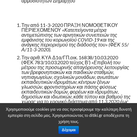
αρμοδιοτήτων Δημάρχου
Την από 11-3-2020 ΠΡΑΞΗ ΝΟΜΟΘΕΤΙΚΟΥ
ΠΕΡΙΕΧΟΜΕΝΟΥ
«Κατεπείγοντα μέτρα
αντιμετώπισης των αρνητικών συνεπειών της
εμφάνισης του κορωνοϊού COVID-19 και της
ανάγκης περιορισμού της διάδοσής του» (ΦΕΚ 55/
Α/11-3-2020).
Την αριθ. ΚΥΑ Δ1α/ΓΠ.οικ. 16838/10.03.2020
(ΦΕΚ 783/10.03.2020 τεύχος Β’)
«Επιβολή του
μέτρου της προσωρινής απαγόρευσης λειτουργίας
των βρεφονηπιακών και παιδικών σταθμών,
νηπιαγωγείων, σχολικών μονάδων, ανωτάτων
εκπαιδευτικών ιδρυμάτων, κέντρων ξένων
γλωσσών, φροντιστηρίων και πάσης φύσεως
εκπαιδευτικών δομών, φορέων και ιδρυμάτων,
δημοσίων και ιδιωτικών, κάθε τύπου και βαθμού της
χώρας για το χρονικό διάστημα από 11.3.2020 έως
και 24.3.2020».
Χρησιμοποιούμε cookies για να σας προσφέρουμε την καλύτερη δυνατή
Την από 25-2-2020 ΠΡΑΞΗ ΝΟΜΟΘΕΤΙΚΟΥ
εμπειρία στη σελίδα μας. Χρησιμοποιώντας το ditiki.gr αποδέχεστε τη
ΠΕΡΙΕΧΟΜΕΝΟΥ (Α’42) «Κατεπείγοντα μέτρα
χρήση τους.
αποφυγής και διάδοσης του κωρονοϊού»
Δέχομαι
Την αριθ. πρωτ. Δ1α/Γ.Π.οικ. 16393/9-3-2020
(ΑΔΑ: Ω5ΖΨ465ΦΥΟ-Ξ7Η) απόφαση Υπουργείου