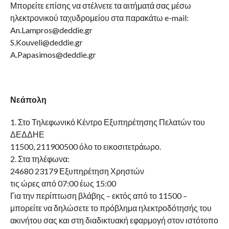
Μπορείτε επίσης να στέλνετε τα αιτήματά σας μέσω
ηλεκτρονικού ταχυδρομείου στα παρακάτω e-mail:
An.Lampros@deddie.gr
S.Kouveli@deddie.gr
A.Papasimos@deddie.gr
Νεάπολη
1. Στο Τηλεφωνικό Κέντρο Εξυπηρέτησης Πελατών του
ΔΕΔΔΗΕ
11500, 211900500 όλο το εικοσιτετράωρο.
2. Στα τηλέφωνα:
24680 23179 Εξυπηρέτηση Χρηστών
τις ώρες από 07:00 έως 15:00
Για την περίπτωση βλάβης – εκτός από το 11500 –
μπορείτε να δηλώσετε το πρόβλημα ηλεκτροδότησής του
ακινήτου σας και στη διαδικτυακή εφαρμογή στον ιστότοπο