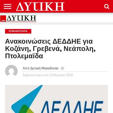
ΑΡΧΙΚΉ
ΕΠΙΚΟΙΝΩΝΊΑ
ΌΡΟΙ
ΠΡΟΣΤΑΣΊΑ
ΧΡΉΣΗΣ
ΠΡΟΣΩΠΙΚΏΝ
ΔΕΔΟΜΈΝΩΝ
ΕΠΙΚΑΙΡΟΤΗΤΑ
Ανακοινώσεις ΔΕΔΔΗΕ για
Κοζάνη, Γρεβενά, Νεάπολη,
Πτολεμαϊδα
Από
Δυτική Μακεδονία
Δημοσιεύτηκε στις
16 Μαρτίου 2020