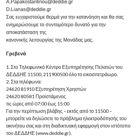
A.Papakostantinou@deddie.gr
D.Lianas@deddie.gr
Σας ευχαριστούμε θερμά για την κατανόηση και θα σας
ενημερώσουμε το συντομότερο δυνατό για την
αποκατάσταση της
κανονικής λειτουργίας της Μονάδας μας.
Γρεβενά
1. Στο Τηλεφωνικό Κέντρο Εξυπηρέτησης Πελατών του
ΔΕΔΔΗΕ 11500, 211900500 όλο το εικοσιτετράωρο.
2. Στα τηλέφωνα:
24620 81910 Εξυπηρέτηση Χρηστών
24620 80581 Προϊστάμενος
τις ώρες από 07:00 έως 15:00
Για την περίπτωση βλάβης – εκτός από το 11500 –
μπορείτε να δηλώσετε το πρόβλημα ηλεκτροδότησής του
ακινήτου σας και στη διαδικτυακή εφαρμογή στον ιστότοπο
του ΔΕΔΔΗΕ (www.deddie.gr).