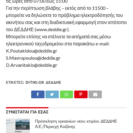
τις ώρες από 07:00 έως 15:00
Για την περίπτωση βλάβης – εκτός από το 11500 –
μπορείτε να δηλώσετε το πρόβλημα ηλεκτροδότησής του
ακινήτου σας και στη διαδικτυακή εφαρμογή στον ιστότοπο
του ΔΕΔΔΗΕ (www.deddie.gr).
Μπορείτε επίσης να στέλνετε τα αιτήματά σας μέσω
ηλεκτρονικού ταχυδρομείου στα παρακάτω e-mail:
K.Poutakidou@deddie.gr
S.Mavropoulou@deddie.gr
D.Arvanitakis@deddie.gr
ΕΤΙΚΕΤΕΣ:
DITIKI.GR
,
ΔΕΔΔΗΕ
ΣΥΝΙΣΤΑΤΑΙ ΓΙΑ ΕΣΑΣ
Πρόσκληση εγκαινίων νέου κτιρίου ΔΕΔΔΗΕ
Α.Ε./Περιοχή Κοζάνης