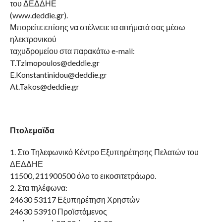
του ΔΕΔΔΗΕ
(www.deddie.gr).
Μπορείτε επίσης να στέλνετε τα αιτήματά σας μέσω
ηλεκτρονικού
ταχυδρομείου στα παρακάτω e-mail:
T.Tzimopoulos@deddie.gr
E.Konstantinidou@deddie.gr
At.Takos@deddie.gr
Πτολεμαϊδα
1. Στο Τηλεφωνικό Κέντρο Εξυπηρέτησης Πελατών του
ΔΕΔΔΗΕ
11500, 211900500 όλο το εικοσιτετράωρο.
2. Στα τηλέφωνα:
24630 53117 Εξυπηρέτηση Χρηστών
24630 53910 Προϊστάμενος