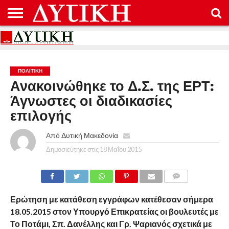
ΑΡΧΙΚΉ
ΕΠΙΚΟΙΝΩΝΊΑ
ΌΡΟΙ
ΠΡΟΣΤΑΣΊΑ
ΧΡΉΣΗΣ
ΠΡΟΣΩΠΙΚΏΝ
ΔΕΔΟΜΈΝΩΝ
ΠΟΛΙΤΙΚΉ
Ανακοινώθηκε το Δ.Σ. της ΕΡΤ:
Άγνωστες οι διαδικασίες
επιλογής
Από
Δυτική Μακεδονία
Δημοσιεύτηκε στις
18 Μαΐου 2015
COMMENTS
Ερώτηση με κατάθεση εγγράφων κατέθεσαν σήμερα
18.05.2015 στον Υπουργό Επικρατείας οι βουλευτές με
Το Ποτάμι, Σπ. Δανέλλης και Γρ. Ψαριανός σχετικά με