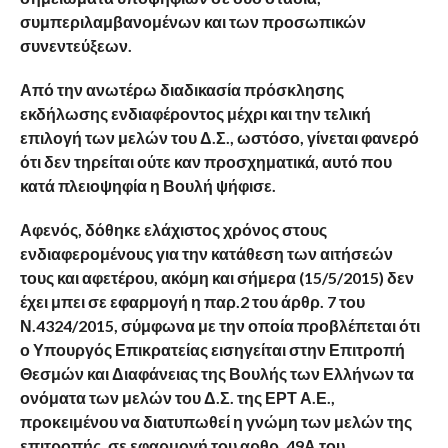
συμπεριλαμβανομένων και των προσωπικών
συνεντεύξεων.
Από την ανωτέρω διαδικασία πρόσκλησης
εκδήλωσης ενδιαφέροντος μέχρι και την τελική
επιλογή των μελών του Δ.Σ., ωστόσο, γίνεται φανερό
ότι δεν τηρείται ούτε καν προσχηματικά, αυτό που
κατά πλειοψηφία η Βουλή ψήφισε.
Αφενός, δόθηκε ελάχιστος χρόνος στους
ενδιαφερομένους για την κατάθεση των αιτήσεών
τους και αφετέρου, ακόμη και σήμερα (15/5/2015) δεν
έχει μπει σε εφαρμογή η παρ.2 του άρθρ. 7 του
Ν.4324/2015, σύμφωνα με την οποία προβλέπεται ότι
ο Υπουργός Επικρατείας εισηγείται στην Επιτροπή
Θεσμών και Διαφάνειας της Βουλής των Ελλήνων τα
ονόματα των μελών του Δ.Σ. της ΕΡΤ Α.Ε.,
προκειμένου να διατυπωθεί η γνώμη των μελών της
επιτροπής, σε εφαρμογή του αρθρ. 49Α του