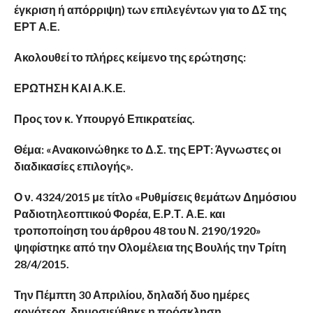
έγκριση ή απόρριψη) των επιλεγέντων για το ΔΣ της
ΕΡΤ Α.Ε.
Ακολουθεί το πλήρες κείμενο της ερώτησης:
ΕΡΩΤΗΣΗ ΚΑΙ Α.Κ.Ε.
Προς τον κ. Υπουργό Επικρατείας.
Θέμα: «Ανακοινώθηκε το Δ.Σ. της ΕΡΤ: Άγνωστες οι
διαδικασίες επιλογής».
Ο ν. 4324/2015 με τίτλο «Ρυθμίσεις θεμάτων Δημόσιου
Ραδιοτηλεοπτικού Φορέα, Ε.Ρ.Τ. Α.Ε. και
τροποποίηση του άρθρου 48 του Ν. 2190/1920»
ψηφίστηκε από την Ολομέλεια της Βουλής την Τρίτη
28/4/2015.
Την Πέμπτη 30 Απριλίου, δηλαδή δυο ημέρες
αργότερα, δημοσιεύθηκε η πρόσκληση