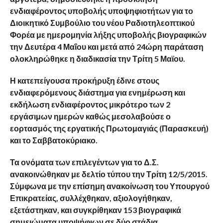
ενδιαφέροντος υποβολής υποψηφιοτήτων για το
Διοικητικό Συμβούλιο του νέου Ραδιοτηλεοπτικού
Φορέα με ημερομηνία λήξης υποβολής βιογραφικών
την Δευτέρα 4 Μαΐου και μετά από 24ώρη παράταση
ολοκληρώθηκε η διαδικασία την Τρίτη 5 Μαϊου.
Η κατεπείγουσα προκήρυξη έδινε στους
ενδιαφερόμενους διάστημα για ενημέρωση και
εκδήλωση ενδιαφέροντος μικρότερο των 2
εργάσιμων ημερών καθώς μεσολαβούσε ο
εορτασμός της εργατικής Πρωτομαγιάς (Παρασκευή)
και το Σαββατοκύριακο.
Τα ονόματα των επιλεγέντων για το Δ.Σ.
ανακοινώθηκαν με δελτίο τύπου την Τρίτη 12/5/2015.
Σύμφωνα με την επίσημη ανακοίνωση του Υπουργού
Επικρατείας, συλλέχθηκαν, αξιολογήθηκαν,
εξετάστηκαν, και συγκρίθηκαν 153 βιογραφικά
σημειώματα υποψήφιων σε δύο στάδια,