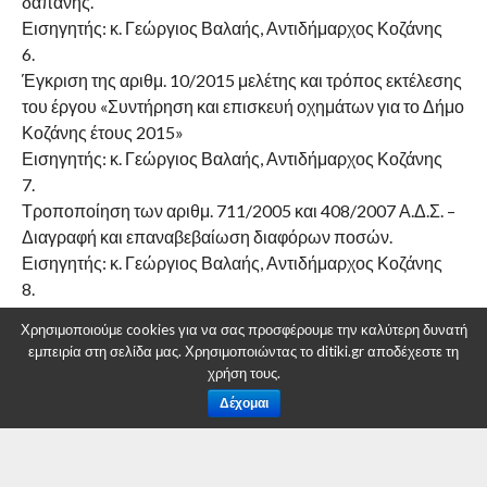
δαπάνης.
Εισηγητής: κ. Γεώργιος Βαλαής, Αντιδήμαρχος Κοζάνης
6.
Έγκριση της αριθμ. 10/2015 μελέτης και τρόπος εκτέλεσης
του έργου «Συντήρηση και επισκευή οχημάτων για το Δήμο
Κοζάνης έτους 2015»
Εισηγητής: κ. Γεώργιος Βαλαής, Αντιδήμαρχος Κοζάνης
7.
Τροποποίηση των αριθμ. 711/2005 και 408/2007 Α.Δ.Σ. –
Διαγραφή και επαναβεβαίωση διαφόρων ποσών.
Εισηγητής: κ. Γεώργιος Βαλαής, Αντιδήμαρχος Κοζάνης
8.
Πρόσληψη προσωπικού δίμηνης απασχόλησης για τις
Χρησιμοποιούμε cookies για να σας προσφέρουμε την καλύτερη δυνατή
ανάγκες των Παιδικών Σταθμών του Δήμου Κοζάνης.
εμπειρία στη σελίδα μας. Χρησιμοποιώντας το ditiki.gr αποδέχεστε τη
Εισηγητής: κ. Εμμανουήλ Κουτσοσίμος, Εντεταλμένος
χρήση τους.
Δημοτικός Σύμβουλος
Δέχομαι
9.
Έγκριση α) κριτηρίων εγγραφής –επανεγγραφής νηπίων-
βρεφών στους Δημοτικούς Παιδικούς Σταθμούς Κοζάνης