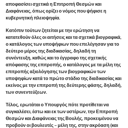
αποφασίσει σχετικά η Επιτροπή Θεσμών και
Διαφάνειας, όπως ορίζει ο νόμος που ψήφισε η
κυβερνητική πλειοψηφία.
Κατόπιν τούτων ζητείται με την ερώτηση να
κατατεθούν όλες οι αιτήσεις και τα σχετικά βιογραφικά,
ο κατάλογος των υποψήφιων που επελέγησαν για το
δεύτερο μέρος της διαδικασίας, δηλαδή τη
συνέντευξη, καθώς και το έγγραφο της σχετικής
απόφασης της επιτροπής, ο κατάλογος με τα μέλη της
επιτροπής αξιολόγησης των βιογραφικών των
υποψηφίων κατά το πρώτο στάδιο της διαδικασίας και
εκείνος με την επιτροπή της δεύτερης φάσης, δηλαδή,
των συνεντεύξεων.
Τέλος, ερωτάται ο Υπουργός πότε προτίθεται να
συγκαλέσει, έστω και εκ των υστέρων, την Επιτροπή
Θεσμών και Διαφάνειας της Βουλής, προκειμένου να
προβούν οι βουλευτές – μέλη της, στην ακρόαση (και