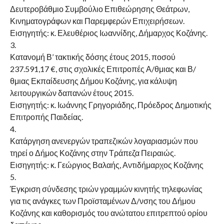
Δευτεροβάθμιο Συμβούλιο Επιθεώρησης Θεάτρων,
Κινηματογράφων και Παρεμφερών Επιχειρήσεων.
Εισηγητής: κ. Ελευθέριος Ιωαννίδης, Δήμαρχος Κοζάνης.
3.
Κατανομή Β’ τακτικής δόσης έτους 2015, ποσού
237.591,17 €, στις σχολικές Επιτροπές Α/θμιας και Β/
θμιας Εκπαίδευσης Δήμου Κοζάνης, για κάλυψη
λειτουργικών δαπανών έτους 2015.
Εισηγητής: κ. Ιωάννης Γρηγοριάδης, Πρόεδρος Δημοτικής
Επιτροπής Παιδείας.
4.
Κατάργηση ανενεργών τραπεζικών λογαριασμών που
τηρεί ο Δήμος Κοζάνης στην Τράπεζα Πειραιώς.
Εισηγητής: κ. Γεώργιος Βαλαής, Αντιδήμαρχος Κοζάνης
5.
Έγκριση σύνδεσης τριών γραμμών κινητής τηλεφωνίας
για τις ανάγκες των Προϊσταμένων Δ/νσης του Δήμου
Κοζάνης και καθορισμός του ανώτατου επιτρεπτού ορίου