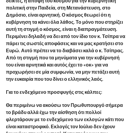
δείκτες, η άποψη του κόσμου για την κυβερνητική
πολιτική στην Παιδεία, στη Μετανάστευση, στο
Δημόσιο, είναι αρνητική. Ο κόσμος θεωρεί ότι η
κυβέρνηση τα κάνει όλα λάθος. Το μόνο που στηρίζει
αυτή τη στιγμή ο κόσμος, είναι η διαπραγμάτευση.
Περιμένει δηλαδή να δει από τον ίδιο τον κ. Τσίπρα να
πάρει τις σωστές αποφάσεις και να μας κρατήσει στο
Ευρώ. Αυτό πρέπει να το διαβάσει καλά ο κ. Τσίπρας.
Από τη στιγμή που τα μηνύματα για την κυβέρνησή
του είναι αρνητικά και αυτός έχει το «οκ» για να
προχωρήσει σε μία συμφωνία, να μην πετάξει αυτή
την ευκαιρία που του δίνει ο ελληνικός λαός.
Για το ενδεχόμενο προσφυγής στις κάλπες:
Θα περιμένω να ακούσω τον Πρωθυπουργό σήμερα
το βράδυ αλλά έχω την αίσθηση ότι πολλοί
φλερτάρουν με το ενδεχόμενο των εκλογών κάτι που
είναι καταστροφικό. Εκλογές τον Ιούλιο δεν έχουν