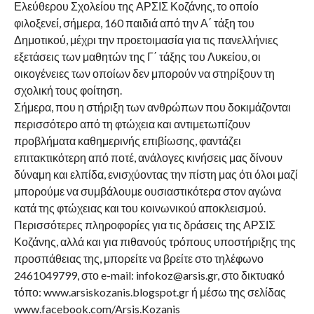
Ελεύθερου Σχολείου της ΑΡΣΙΣ Κοζάνης, το οποίο
φιλοξενεί, σήμερα, 160 παιδιά από την Α΄ τάξη του
Δημοτικού, μέχρι την προετοιμασία για τις πανελλήνιες
εξετάσεις των μαθητών της Γ΄ τάξης του Λυκείου, οι
οικογένειες των οποίων δεν μπορούν να στηρίξουν τη
σχολική τους φοίτηση.
Σήμερα, που η στήριξη των ανθρώπων που δοκιμάζονται
περισσότερο από τη φτώχεια και αντιμετωπίζουν
προβλήματα καθημερινής επιβίωσης, φαντάζει
επιτακτικότερη από ποτέ, ανάλογες κινήσεις μας δίνουν
δύναμη και ελπίδα, ενισχύοντας την πίστη μας ότι όλοι μαζί
μπορούμε να συμβάλουμε ουσιαστικότερα στον αγώνα
κατά της φτώχειας και του κοινωνικού αποκλεισμού.
Περισσότερες πληροφορίες για τις δράσεις της ΑΡΣΙΣ
Κοζάνης, αλλά και για πιθανούς τρόπους υποστήριξης της
προσπάθειας της, μπορείτε να βρείτε στο τηλέφωνο
2461049799, στο e-mail: infokoz@arsis.gr, στο δικτυακό
τόπο: www.arsiskozanis.blogspot.gr ή μέσω της σελίδας
www.facebook.com/Arsis.Kozanis