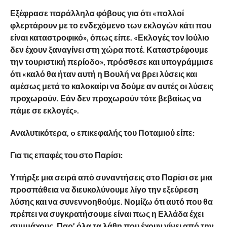
Εξέφρασε παράλληλα φόβους για ότι «πολλοί
φλερτάρουν με το ενδεχόμενο των εκλογών κάτι που
είναι καταστροφικό», όπως είπε. «Εκλογές τον Ιούλιο
δεν έχουν ξαναγίνει στη χώρα ποτέ. Καταστρέφουμε
την τουριστική περίοδο», πρόσθεσε και υπογράμμισε
ότι «καλό θα ήταν αυτή η Βουλή να βρει λύσεις και
αμέσως μετά το καλοκαίρι να δούμε αν αυτές οι λύσεις
προχωρούν. Εάν δεν προχωρούν τότε βεβαίως να
πάμε σε εκλογές».
Αναλυτικότερα, o επικεφαλής του Ποταμιού είπε:
Για τις επαφές του στο Παρίσι:
Υπήρξε μια σειρά από συναντήσεις στο Παρίσι σε μια
προσπάθεια να διευκολύνουμε λίγο την εξεύρεση
λύσης και να συνεννοηθούμε. Νομίζω ότι αυτό που θα
πρέπει να συγκρατήσουμε είναι πως η Ελλάδα έχει
συμμάχους. Παρ’ όλα τα λάθη που έχουν γίνει από την