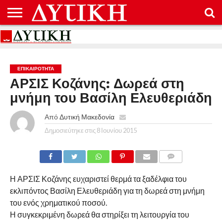
ΑΡΧΙΚΉ
ΕΠΙΚΟΙΝΩΝΊΑ
ΌΡΟΙ
ΠΡΟΣΤΑΣΊΑ
ΧΡΉΣΗΣ
ΠΡΟΣΩΠΙΚΏΝ
ΔΕΔΟΜΈΝΩΝ
ΕΠΙΚΑΙΡΟΤΗΤΑ
ΑΡΣΙΣ Κοζάνης: Δωρεά στη
μνήμη του Βασίλη Ελευθεριάδη
Από
Δυτική Μακεδονία
Δημοσιεύτηκε στις
8 Ιουνίου 2015
COMMENTS
Η ΑΡΣΙΣ Κοζάνης ευχαριστεί θερμά τα ξαδέλφια του
εκλιπόντος Βασίλη Ελευθεριάδη για τη δωρεά στη μνήμη
του ενός χρηματικού ποσού.
Η συγκεκριμένη δωρεά θα στηρίξει τη λειτουργία του