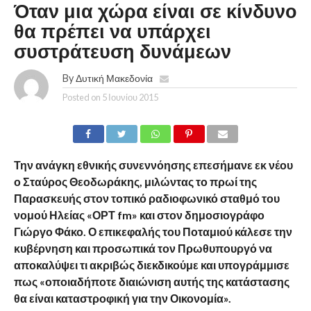
Όταν μια χώρα είναι σε κίνδυνο
θα πρέπει να υπάρχει
συστράτευση δυνάμεων
By
Δυτική Μακεδονία
Posted on
5 Ιουνίου 2015
Την ανάγκη εθνικής συνεννόησης επεσήμανε εκ νέου
ο Σταύρος Θεοδωράκης, μιλώντας το πρωί της
Παρασκευής στον τοπικό ραδιοφωνικό σταθμό του
νομού Ηλείας «ΟΡΤ fm» και στον δημοσιογράφο
Γιώργο Φάκο. Ο επικεφαλής του Ποταμιού κάλεσε την
κυβέρνηση και προσωπικά τον Πρωθυπουργό να
αποκαλύψει τι ακριβώς διεκδικούμε και υπογράμμισε
πως «οποιαδήποτε διαιώνιση αυτής της κατάστασης
θα είναι καταστροφική για την Οικονομία».