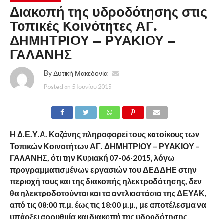
Διακοπή της υδροδότησης στις
Τοπικές Κοινότητες ΑΓ.
ΔΗΜΗΤΡΙΟΥ – ΡΥΑΚΙΟΥ –
ΓΑΛΑΝΗΣ
By
Δυτική Μακεδονία
Posted on
5 Ιουνίου 2015
Η Δ.Ε.Υ.Α. Κοζάνης πληροφορεί τους κατοίκους των
Τοπικών Κοινοτήτων ΑΓ. ΔΗΜΗΤΡΙΟΥ – ΡΥΑΚΙΟΥ –
ΓΑΛΑΝΗΣ, ότι την Κυριακή 07-06-2015, λόγω
προγραμματισμένων εργασιών του ΔΕΔΔΗΕ στην
περιοχή τους και της διακοπής ηλεκτροδότησης, δεν
θα ηλεκτροδοτούνται και τα αντλιοστάσια της ΔΕΥΑΚ,
από τις 08:00 π.μ. έως τις 18:00 μ.μ., με αποτέλεσμα να
υπάρξει αρρυθμία και διακοπή της υδροδότησης.