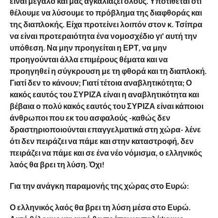
είναι μεγάλο και μας αγκαλιάζει όλους. Υποτίθεται ότι
θέλουμε να λύσουμε το πρόβλημα της διαφθοράς και
της διαπλοκής. Είχα προτείνει λοιπόν στον κ. Τσίπρα
να είναι προτεραιότητα ένα νομοσχέδιο γι’ αυτή την
υπόθεση. Να μην προηγείται η ΕΡΤ, να μην
προηγούνται άλλα επιμέρους θέματα και να
προηγηθεί η σύγκρουση με τη φθορά και τη διαπλοκή.
Γιατί δεν το κάνουν; Γιατί τέτοια αναβλητικότητα; Ο
κακός εαυτός του ΣΥΡΙΖΑ είναι η αναβλητικότητα και
βέβαια ο πολύ κακός εαυτός του ΣΥΡΙΖΑ είναι κάποιοι
άνθρωποι που εκ του ασφαλούς -καθώς δεν
δραστηριοποιούνται επαγγελματικά στη χώρα- λένε
ότι δεν πειράζει να πάμε και στην καταστροφή, δεν
πειράζει να πάμε και σε ένα νέο νόμισμα, ο ελληνικός
λαός θα βρει τη λύση. Όχι!
Για την ανάγκη παραμονής της χώρας στο Ευρώ:
Ο ελληνικός λαός θα βρει τη λύση μέσα στο Ευρώ.