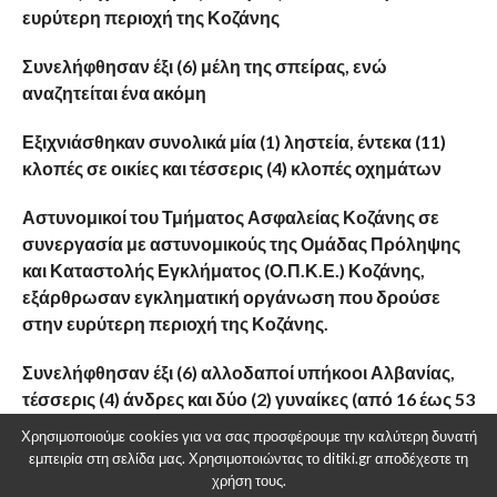
ευρύτερη περιοχή της Κοζάνης
Συνελήφθησαν έξι (6) μέλη της σπείρας, ενώ
αναζητείται ένα ακόμη
Εξιχνιάσθηκαν συνολικά μία (1) ληστεία, έντεκα (11)
κλοπές σε οικίες και τέσσερις (4) κλοπές οχημάτων
Αστυνομικοί του Τμήματος Ασφαλείας Κοζάνης σε
συνεργασία με αστυνομικούς της Ομάδας Πρόληψης
και Καταστολής Εγκλήματος (Ο.Π.Κ.Ε.) Κοζάνης,
εξάρθρωσαν εγκληματική οργάνωση που δρούσε
στην ευρύτερη περιοχή της Κοζάνης.
Συνελήφθησαν έξι (6) αλλοδαποί υπήκοοι Αλβανίας,
τέσσερις (4) άνδρες και δύο (2) γυναίκες (από 16 έως 53
χρονών), για σύσταση εγκληματικής οργάνωσης,
Χρησιμοποιούμε cookies για να σας προσφέρουμε την καλύτερη δυνατή
ληστεία, διακεκριμένες περιπτώσεις κλοπής,
εμπειρία στη σελίδα μας. Χρησιμοποιώντας το ditiki.gr αποδέχεστε τη
αποδοχή και διάθεση προϊόντων εγκλήματος,
χρήση τους.