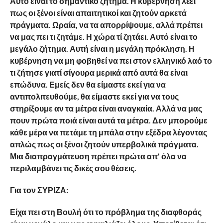
Αυτό είναι το σημαντικό ζήτημα. Η κυβέρνηση λέει
πως οι ξένοι είναι απαιτητικοί και ζητούν αρκετά
πράγματα. Ωραία, να τα απορρίψουμε, αλλά πρέπει
να μας πει τι ζητάμε. Η χώρα τί ζητάει. Αυτό είναι το
μεγάλο ζήτημα. Αυτή είναι η μεγάλη πρόκληση. Η
κυβέρνηση να μη φοβηθεί να πει στον ελληνικό λαό το
τι ζήτησε γιατί σίγουρα μερικά από αυτά θα είναι
επώδυνα. Εμείς δεν θα είμαστε εκεί για να
αντιπολιτευθούμε, θα είμαστε εκεί για να τους
στηρίξουμε αν τα μέτρα είναι αναγκαία. Αλλά να μας
πουν πρώτα ποιά είναι αυτά τα μέτρα. Δεν μπορούμε
κάθε μέρα να πετάμε τη μπάλα στην εξέδρα λέγοντας
απλώς πως οι ξένοι ζητούν υπερβολικά πράγματα.
Μια διαπραγμάτευση πρέπει πρώτα απ’ όλα να
περιλαμβάνει τις δικές σου θέσεις.
Για τον ΣΥΡΙΖΑ:
Είχα πει στη Βουλή ότι το πρόβλημα της διαφθοράς