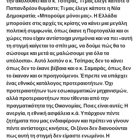
την ακολουθεί και ο κ. Τσίπρας. Τι μας έλεγε κάποτε ο
Παπανδρέου θυμάστε; Τι μας έλεγε κάποτε η Νέα
Δημοκρατία; «Μπορούμε μόνοι μας». Η Ελλάδα
μπορούσε στις αρχές τις κρίσης να κάνει μια μεγάλη
πολιτική συμφωνία, όπως έκανε η Πορτογαλία και οι
χώρες που είχαν αντίστοιχα μνημόνια και να πει «αυτή
τη στιγμή καίγεται το σπίτι μας, να δούμε πώς θα το
σώσουμε και μετά ας μαλώσουμε για όλα τα
υπόλοιπα». Αυτό λοιπόν ο κ. Τσίπρας δεν το κάνει
όπως δεν το έκανε βέβαια και ο κ. Σαμαράς, όπως δεν
το έκαναν και οι προηγούμενοι. Έπρεπε να υπάρχει
ένας εθνικός κατάλογος προτεραιοτήτων. Όχι
προτεραιοτήτων των εσωκομματικών μηχανισμών,
αλλά προτεραιοτήτων που τίθενται από την
πραγματικότητα της Οικονομίας. Ποιες είναι αυτές; Η
ανεργία, η εθνική ασφάλεια κ.ά. Υπάρχουν πέντε
ζητήματα που μας ενδιαφέρουν και πρέπει να γίνουν
πέντε αντίστοιχες κινήσεις. Οι ξένοι δεν διανοούνται
πως αυτή τη στιγμή δεν είμαστε ενωμένοι. Η