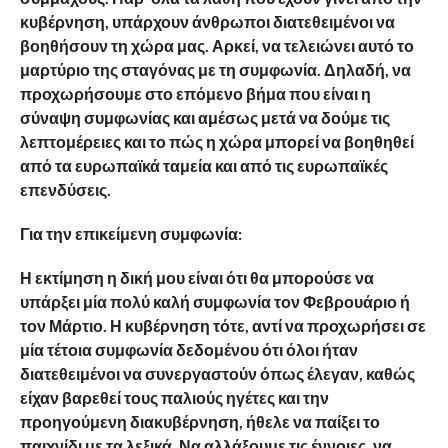
κυβέρνηση, υπάρχουν άνθρωποι διατεθειμένοι να
βοηθήσουν τη χώρα μας. Αρκεί, να τελειώνει αυτό το
μαρτύριο της σταγόνας με τη συμφωνία. Δηλαδή, να
προχωρήσουμε στο επόμενο βήμα που είναι η
σύναψη συμφωνίας και αμέσως μετά να δούμε τις
λεπτομέρειες και το πώς η χώρα μπορεί να βοηθηθεί
από τα ευρωπαϊκά ταμεία και από τις ευρωπαϊκές
επενδύσεις.
Για την επικείμενη συμφωνία:
Η εκτίμηση η δική μου είναι ότι θα μπορούσε να
υπάρξει μία πολύ καλή συμφωνία τον Φεβρουάριο ή
τον Μάρτιο. Η κυβέρνηση τότε, αντί να προχωρήσει σε
μία τέτοια συμφωνία δεδομένου ότι όλοι ήταν
διατεθειμένοι να συνεργαστούν όπως έλεγαν, καθώς
είχαν βαρεθεί τους παλιούς ηγέτες και την
προηγούμενη διακυβέρνηση, ήθελε να παίξει το
παιχνίδι με τα λεξικά. Να αλλάξουμε τις έννοιες, να