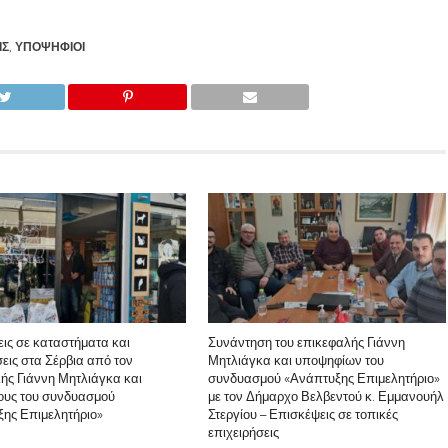
ΙΣ
,
ΥΠΟΨΉΦΙΟΙ
ις σε καταστήματα και
Συνάντηση του επικεφαλής Γιάννη
σεις στα Σέρβια από τον
Μητλιάγκα και υποψηφίων του
ής Γιάννη Μητλιάγκα και
συνδυασμού «Ανάπτυξης Επιμελητήριο»
ους του συνδυασμού
με τον Δήμαρχο Βελβεντού κ. Εμμανουήλ
ης Επιμελητήριο»
Στεργίου – Επισκέψεις σε τοπικές
επιχειρήσεις