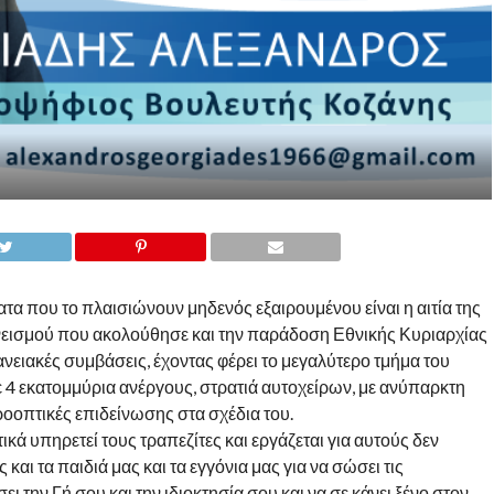
ατα που το πλαισιώνουν μηδενός εξαιρουμένου είναι η αιτία της
νεισμού που ακολούθησε και την παράδοση Εθνικής Κυριαρχίας
δανειακές συμβάσεις, έχοντας φέρει το μεγαλύτερο τμήμα του
 4 εκατομμύρια ανέργους, στρατιά αυτοχείρων, με ανύπαρκτη
ροοπτικές επιδείνωσης στα σχέδια του.
κά υπηρετεί τους τραπεζίτες και εργάζεται για αυτούς δεν
αι τα παιδιά μας και τα εγγόνια μας για να σώσει τις
ι την Γή σου και την ιδιοκτησία σου και να σε κάνει ξένο στον