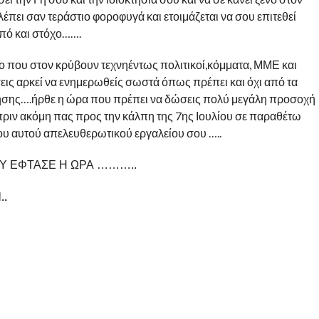
λέπει σαν τεράστιο φοροφυγά και ετοιμάζεται να σου επιτεθεί
κοπό και στόχο…….
ο που στον κρύβουν τεχνηέντως πολιτικοί,κόμματα, ΜΜΕ και
σεις αρκεί να ενημερωθείς σωστά όπως πρέπει και όχι από τα
σης….ήρθε η ώρα που πρέπει να δώσεις πολύ μεγάλη προσοχή
 πριν ακόμη πας προς την κάλπη της 7ης Ιουλίου σε παραθέτω
τιου αυτού απελευθερωτικού εργαλείου σου …..
Υ ΕΦΤΑΣΕ Η ΩΡΑ ………..
.