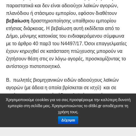
παραστατικά και δεν είναι αδειούχοι λαϊκών αγορών,
πλανόδιου ή στάσιμου εμπορίου, εφόσον διαθέτουν
βεβαίωση
δραστηριοποίησης υπαίθριου εμπορίου
ετήσιας διάρκειας. Η βεβαίωση αυτή εκδίδεται από το
Δήμο, μόνιμης κατοικίας του ενδιαφερόμενου σύμφωνα
με το άρθρο 40 παρ3 του Ν4497/17. Όσοι επαγγελματίες
έχουν κηρυχθεί σε κατάσταση πτώχευσης μπορούν να
ζητήσουν θέση στις εν λόγω αγορές, προσκομίζοντας το
αντίστοιχο πιστοποιητικό.
Β. πωλητές βιομηχανικών ειδών αδειούχους λαϊκών
αγορών (με άδεια η οποία βρίσκεται σε ισχύ) και σε
κατόχους παραγωγικής άδειας λαϊκών αγορών με
Χρησιμοποιούμε cookies για να σας προσφέρουμε την καλύτερη δυνατή
αντικείμενο εκμετάλλευσης άνθη, φυτά και μεταποιημένα
εμπειρία στη σελίδα μας. Χρησιμοποιώντας το ditiki.gr αποδέχεστε τη
προϊόντα,
χρήση τους.
Δέχομαι
Γ. αδειούχους πλανόδιου ή στάσιμου εμπορίου (με άδεια
η οποία βρίσκεται σε ισχύ) με αντικείμενο πώλησης από