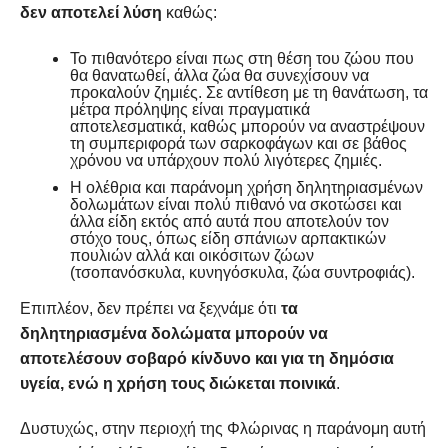
δεν αποτελεί λύση
καθώς:
Το πιθανότερο είναι πως στη θέση του ζώου που
θα θανατωθεί, άλλα ζώα θα συνεχίσουν να
προκαλούν ζημιές. Σε αντίθεση με τη θανάτωση, τα
μέτρα πρόληψης είναι πραγματικά
αποτελεσματικά, καθώς μπορούν να αναστρέψουν
τη συμπεριφορά των σαρκοφάγων και σε βάθος
χρόνου να υπάρχουν πολύ λιγότερες ζημιές.
Η ολέθρια και παράνομη χρήση δηλητηριασμένων
δολωμάτων είναι πολύ πιθανό να σκοτώσει και
άλλα είδη εκτός από αυτά που αποτελούν τον
στόχο τους, όπως είδη σπάνιων αρπακτικών
πουλιών αλλά και οικόσιτων ζώων
(τσοπανόσκυλα, κυνηγόσκυλα, ζώα συντροφιάς).
Επιπλέον, δεν πρέπει να ξεχνάμε ότι
τα
δηλητηριασμένα δολώματα μπορούν να
αποτελέσουν σοβαρό κίνδυνο και για τη δημόσια
υγεία, ενώ η χρήση τους διώκεται ποινικά
.
Δυστυχώς, στην περιοχή της Φλώρινας η παράνομη αυτή