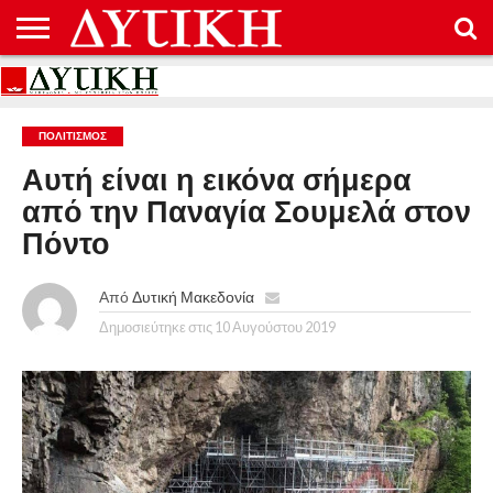
ΑΡΧΙΚΉ
ΕΠΙΚΟΙΝΩΝΊΑ
ΌΡΟΙ
ΠΡΟΣΤΑΣΊΑ
ΧΡΉΣΗΣ
ΠΡΟΣΩΠΙΚΏΝ
ΔΕΔΟΜΈΝΩΝ
ΠΟΛΙΤΙΣΜΌΣ
Αυτή είναι η εικόνα σήμερα
από την Παναγία Σουμελά στον
Πόντο
Από
Δυτική Μακεδονία
Δημοσιεύτηκε στις
10 Αυγούστου 2019