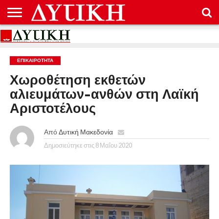
ΑΡΧΙΚΉ
ΕΠΙΚΟΙΝΩΝΊΑ
ΌΡΟΙ
ΠΡΟΣΤΑΣΊΑ
ΧΡΉΣΗΣ
ΠΡΟΣΩΠΙΚΏΝ
ΔΕΔΟΜΈΝΩΝ
ΕΠΙΚΑΙΡΟΤΗΤΑ
Χωροθέτηση εκθετών
αλιευμάτων-ανθών στη Λαϊκή
Αριστοτέλους
Από
Δυτική Μακεδονία
Δημοσιεύτηκε στις
8 Μαΐου 2020