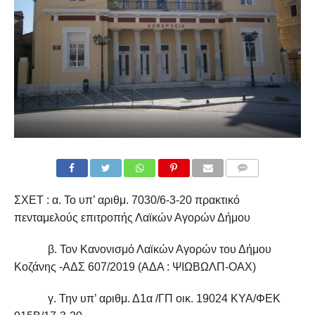
COMMENTS
ΣΧΕΤ : α. Το υπ’ αριθμ. 7030/6-3-20 πρακτικό
πενταμελούς επιτροπής Λαϊκών Αγορών Δήμου
β. Τον Κανονισμό Λαϊκών Αγορών του Δήμου
Κοζάνης -ΑΔΣ 607/2019 (ΑΔΑ : ΨΙΩΒΩΛΠ-ΟΑΧ)
γ. Την υπ’ αριθμ. Δ1α /ΓΠ οικ. 19024 ΚΥΑ/ΦΕΚ