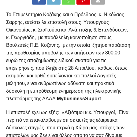
Το Επιμελητήριο Κοζάνης και ο Πρόεδρος, κ. Νικόλαος
Σαρρής, απέστειλε επιστολή στους Υπουργούς
Οικονομίας, κ. Σταϊκούρα και Ανάπτυξης & Επενδύσεων,
κ. Γεωργιάδη, με παράλληλη κοινοποίηση στους
Βουλευτές Π.Ε. Κοζάνης, με την οποία ζήτησε παράταση
της προθεσμίας υποβολής των αιτήσεων των 800,00
ευρώ της αποζημίωσης ειδικού σκοπού για τις
επιχειρήσεις, που έληξε στις 28 Απριλίου, καθώς, όπως
εκτιμούν και ορθά διατείνονται και πολλοί Λογιστές –
μέλη του, είναι ανθρωπίνως αδύνατη και πρακτικά
δύσκολη η εμπρόθεσμη ενημέρωση της ηλεκτρονικής
πλατφόρμας της ΑΑΔΑ
Μ
ybusinessSuport
.
Η επιστολή έχει ως εξής: «Αξιότιμοι κ.κ. Υπουργοί, Είναι
περιττό να επαναλάβουμε ότι σε αυτές τις εξαιρετικά
δύσκολες στιγμές, που περνά η Χώρα μας, στόχος των
επιστολών μας δεν είναι άλλος από το να σας δίνουμε