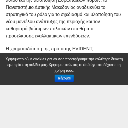
αυτού και την αξιοποίηση Ευρωπαϊκών πόρων, το
Πανεπιστήμιο Δυτικής Μακεδονίας αναδεικνύει το
στρατηγικό του ρόλο για το σχεδιασμό και υλοποίηση του
νέου μοντέλου ανάπτυξης της περιοχής και τον
καθορισμό βιώσιμων πολιτικών στα θέματα
προσέλκυσης εναλλακτικών επενδύσεων.
Η χρηματοδότηση της πρότασης EVIDENT,
προϋπολογισμού 2 εκατομμυρίων ευρώ, επετεύχθη στην
Χρησιμοποιούμε cookies για να σας προσφέρουμε την καλύτερη δυνατή
κρίσιμη χρονική στιγμή του σχεδιασμού της μετάβασης
εμπειρία στη σελίδα μας. Χρησιμοποιώντας το ditiki.gr αποδέχεστε τη
στη μεταλιγνιτική εποχή για την Ελλάδα και ιδιαίτερα για
χρήση τους.
την περιοχή της Δυτικής Μακεδονίας. Συνολικά 9 εταίροι,
Δέχομαι
Δημοκρίτειο Πανεπιστήμιο Θράκης, ΔΕΗ, ΕΚΕΤΑ,
JointResearchCenter-EuropeanCommission,
SidrocoHoldingsLtd., Bi2SLtd, TrinityCollegeDublin και
CheckWattAB, από 5 Ευρωπαϊκές χώρες (Ελλάδα,
Βέλγιο, Κύπρος, Ιρλανδία και Σουηδία) αποτελούν την
κοινοπραξία του έργου και θα εργαστούν εντατικά για τα
επόμενα 3 χρόνια, υπό το συντονισμό του κ.