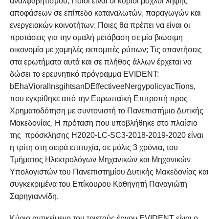
αναλφαβητισμού; Ποιοι είναι οι κύριοι μοχλοί λήψης
αποφάσεων σε επίπεδο καταναλωτών, παραγωγών και
ενεργειακών κοινοτήτων; Ποιες θα πρέπει να είναι οι
προτάσεις για την ομαλή μετάβαση σε μία βιώσιμη
οικονομία με χαμηλές εκπομπές ρύπων; Τις απαντήσεις
στα ερωτήματα αυτά και σε πλήθος άλλων έρχεται να
δώσει το ερευνητικό πρόγραμμα EVIDENT:
bEhaVioralInsgihtsanDEffectiveeNergypolicyacTions,
που εγκρίθηκε από την Ευρωπαϊκή Επιτροπή προς
Χρηματοδότηση με συντονιστή το Πανεπιστήμιο Δυτικής
Μακεδονίας. Η πρόταση που υποβλήθηκε στο πλαίσιο
της πρόσκλησης H2020-LC-SC3-2018-2019-2020 είναι
η τρίτη στη σειρά επιτυχία, σε μόλις 3 χρόνια, του
Τμήματος Ηλεκτρολόγων Μηχανικών και Μηχανικών
Υπολογιστών του Πανεπιστημίου Δυτικής Μακεδονίας και
συγκεκριμένα του Επίκουρου Καθηγητή Παναγιώτη
Σαρηγιαννίδη.
Κύριο αντικείμενο του τριετούς έργου EVIDENT είναι ο