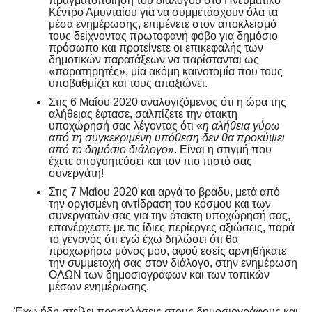
πραγματοποίηση του διαλόγου στο Πνευματικό
Κέντρο Αμυνταίου για να συμμετάσχουν όλα τα
μέσα ενημέρωσης, επιμένετε στον αποκλεισμό
τους δείχνοντας πρωτοφανή φόβο για δημόσιο
πρόσωπο και προτείνετε οι επικεφαλής των
δημοτικών παρατάξεων να παρίστανται ως
«παρατηρητές», μία ακόμη καινοτομία που τους
υποβαθμίζει και τους απαξιώνει.
Στις 6 Μαΐου 2020 αναλογιζόμενος ότι η ώρα της
αλήθειας έφτασε, σαλπίζετε την άτακτη
υποχώρησή σας λέγοντας ότι «
η αλήθεια γύρω
από τη συγκεκριμένη υπόθεση δεν θα προκύψει
από το δημόσιο διάλογο
». Είναι η στιγμή που
έχετε απογοητεύσει και τον πιο πιστό σας
συνεργάτη!
Στις 7 Μαΐου 2020 και αργά το βράδυ, μετά από
την οργισμένη αντίδραση του κόσμου και των
συνεργατών σας για την άτακτη υποχώρησή σας,
επανέρχεστε με τις ίδιες περίεργες αξιώσεις, παρά
το γεγονός ότι εγώ έχω δηλώσει ότι θα
προχωρήσω μόνος μου, αφού εσείς αρνηθήκατε
την συμμετοχή σας στον διάλογο, στην ενημέρωση
ΟΛΩΝ των δημοσιογράφων και των τοπικών
μέσων ενημέρωσης.
Έχω ήδη στείλει προσκλήσεις στους δημοσιογράφους και