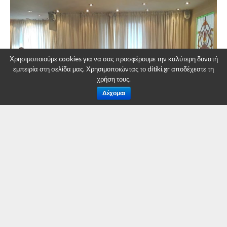
Χρησιμοποιούμε cookies για να σας προσφέρουμε την καλύτερη δυνατή
εμπειρία στη σελίδα μας. Χρησιμοποιώντας το ditiki.gr αποδέχεστε τη
χρήση τους.
Δέχομαι
Η ενίσχυση του ρόλου των Επιμελητηρίων μέσα από
πολιτικές που ενισχύουν την περιφερειακή συνεργασία
και η βιωσιμότητα του Εκθεσιακού Κέντρου Δυτικής