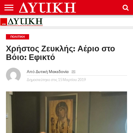
ΑΡΧΙΚΉ
ΕΠΙΚΟΙΝΩΝΊΑ
ΌΡΟΙ
ΠΡΟΣΤΑΣΊΑ
ΧΡΉΣΗΣ
ΠΡΟΣΩΠΙΚΏΝ
ΔΕΔΟΜΈΝΩΝ
ΠΟΛΙΤΙΚΉ
Χρήστος Ζευκλής: Αέριο στο
Βόιο: Εφικτό
Από
Δυτική Μακεδονία
Δημοσιεύτηκε στις
15 Μαρτίου 2019