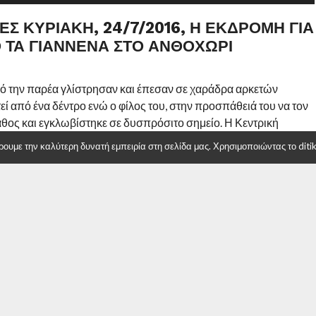
ΕΣ ΚΥΡΙΑΚΉ, 24/7/2016, Η ΕΚΔΡΟΜΉ ΓΙΑ
 ΤΑ ΓΙΆΝΝΕΝΑ ΣΤΟ ΑΝΘΟΧΏΡΙ
από την παρέα γλίστρησαν και έπεσαν σε χαράδρα αρκετών
εί από ένα δέντρο ενώ ο φίλος του, στην προσπάθειά του να τον
θος και εγκλωβίστηκε σε δυσπρόσιτο σημείο. Η Κεντρική
νημερώθηκε για το συμβάν νωρίς το πρωί από μέλος της που
υμε την καλύτερη δυνατή εμπειρία στη σελίδα μας. Χρησιμοποιώντας το ditiki
οποιήθηκε και το παράρτημα της ΕΟΔ από την Κοζάνη. Στο
ΕΟΔ με τη σειρά της ενημέρωσε την Πυροσβεστική Υπηρεσία
οσβεστική Υπηρεσία Μετσόβου και ταυτόχρονα ενημερώθηκε το
άσωσης (ΕΚΣΕΔ).
 του συμβάντος στις 12.30 και κατάφεραν σε συνεργασία με την
 στο οποίο είχε τοποθετηθεί ήδη ο τραυματίας από άντρες της
στόσο, ο ορειβάτης σταμάτησε να αναπνέει, παρά τις