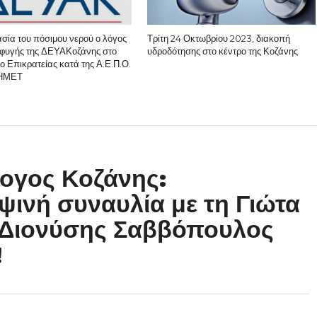
σία του πόσιμου νερού ο λόγος
Τρίτη 24 Οκτωβρίου 2023, διακοπή
σφυγής της ΔΕΥΑΚοζάνης στο
υδροδότησης στο κέντρο της Κοζάνης
ο Επικρατείας κατά της Α.Ε.Π.Ο.
ΛΗΜΕΤ
ογος Κοζάνης:
ψινή συναυλία με τη Γιώτα
 Διονύσης Σαββόπουλος
!