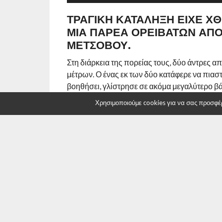
ΤΡΑΓΙΚΉ ΚΑΤΆΛΗΞΗ ΕΊΧΕ ΧΘ
ΜΊΑ ΠΑΡΈΑ ΟΡΕΙΒΑΤΏΝ ΑΠΌ
ΜΕΤΣΌΒΟΥ.
Στη διάρκεια της πορείας τους, δύο άντρες 
μέτρων. Ο ένας εκ των δύο κατάφερε να πιαστ
βοηθήσει, γλίστρησε σε ακόμα μεγαλύτερο βά
Διοίκηση της Ελληνικής Ομάδας Διάσωσης ε
Χρησιμοποιούμε cookies για να σας προσφέρο
βρισκόταν κοντά στο συμβάν και άμεσα κινητ
μεταξύ είχε ενημερωθεί και η ΕΜΑΚ, ενώ η 
Ιωαννίνων.
Στον τόπο του ατυχήματος έφτασε και η Πυρ
Ενιαίο Κέντρο Συντονισμού Έρευνας και Δι
Τα μέλη της ΕΟΔ Κοζάνης έφτασαν στο σημείο
Π.Υ. να απεγκλωβίσουν με σχοινιά το φορείο,
Πυροσβεστικής. Στην διάρκεια της πορείας, ω