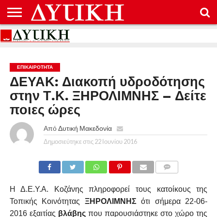
ΑΡΧΙΚΉ
ΕΠΙΚΟΙΝΩΝΊΑ
ΌΡΟΙ
ΠΡΟΣΤΑΣΊΑ
ΧΡΉΣΗΣ
ΠΡΟΣΩΠΙΚΏΝ
ΔΕΔΟΜΈΝΩΝ
ΕΠΙΚΑΙΡΟΤΗΤΑ
ΔΕΥΑΚ: Διακοπή υδροδότησης
στην Τ.Κ. ΞΗΡΟΛΙΜΝΗΣ – Δείτε
ποιες ώρες
Από
Δυτική Μακεδονία
Δημοσιεύτηκε στις
22 Ιουνίου 2016
COMMENTS
Η Δ.Ε.Υ.Α. Κοζάνης πληροφορεί τους κατοίκους της
Τοπικής Κοινότητας
ΞΗΡΟΛΙΜΝΗΣ
ότι σήμερα 22-06-
2016 εξαιτίας
βλάβης
που παρουσιάστηκε στο χώρο της