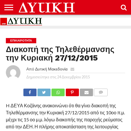
ΑΡΧΙΚΉ
ΕΠΙΚΟΙΝΩΝΊΑ
ΌΡΟΙ
ΠΡΟΣΤΑΣΊΑ
ΧΡΉΣΗΣ
ΠΡΟΣΩΠΙΚΏΝ
ΔΕΔΟΜΈΝΩΝ
ΕΠΙΚΑΙΡΟΤΗΤΑ
Διακοπή της Τηλεθέρμανσης
την Κυριακή 27/12/2015
Από
Δυτική Μακεδονία
Δημοσιεύτηκε στις
24 Δεκεμβρίου 2015
COMMENTS
H ΔΕΥΑ Κοζάνης ανακοινώνει ότι θα γίνει διακοπή της
Τηλεθέρμανσης την Κυριακή 27/12/2015 από τις 10οο π.μ.
μέχρι τις 15 οο μ.μ. λόγω διακοπής της παροχής ρεύματος
από την ΔΕΗ. Η πλήρης αποκατάσταση της λειτουργίας