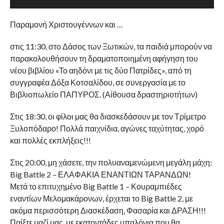
Παραμονή Χριστουγέννων και …
στις 11:30, στο Δάσος των Ξωτικών, τα παιδιά μπορούν να
παρακολουθήσουν τη δραματοποιημένη αφήγηση του
νέου βιβλίου «Το αηδόνι με τις δύο Πατρίδες», από τη
συγγραφέα Δόξα Κοτσαλίδου, σε συνεργασία με το
Βιβλιοπωλείο ΠΑΠΥΡΟΣ. (Αίθουσα δραστηριοτήτων)
Στις 18:30, οι φίλοι μας θα διασκεδάσουν με τον Τρίμετρο
Ξυλοπόδαρο! Πολλά παιχνίδια, αγώνες ταχύτητας, χορό
και πολλές εκπλήξεις!!!
Στις 20:00, μη χάσετε, την πολυαναμενώμενη μεγάλη μάχη:
Big Battle 2 – ΕΛΑΦΑΚΙΑ ΕΝΑΝΤΙΩΝ ΤΑΡΑΝΔΩΝ!
Μετά το επιτυχημένο Big Battle 1 – Κουραμπιέδες
εναντίων Μελομακάρονων, έρχεται το Big Battle 2, με
ακόμα περισσότερη Διασκέδαση, Φασαρία και ΔΡΑΣΗ!!!
Παίξτε μαζί μας, με εκατοντάδες μπαλόνια που θα