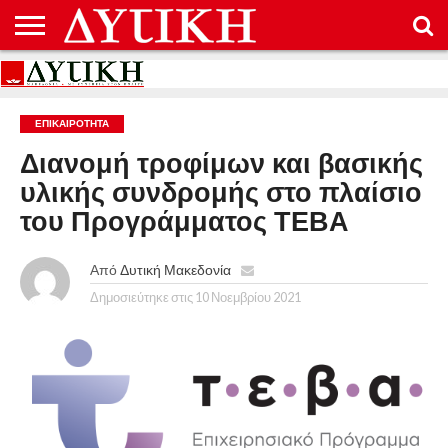
ΑΡΧΙΚΉ
ΕΠΙΚΟΙΝΩΝΊΑ
ΌΡΟΙ
ΠΡΟΣΤΑΣΊΑ
ΧΡΉΣΗΣ
ΠΡΟΣΩΠΙΚΏΝ
ΔΕΔΟΜΈΝΩΝ
ΕΠΙΚΑΙΡΟΤΗΤΑ
Διανομή τροφίμων και βασικής
υλικής συνδρομής στο πλαίσιο
του Προγράμματος ΤΕΒΑ
Από
Δυτική Μακεδονία
Δημοσιεύτηκε στις
10 Νοεμβρίου 2021