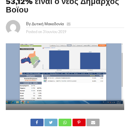
53,12% είναι ο νέος Δήμαρχος
Βοϊου
By
Δυτική Μακεδονία
Posted on
3 Ιουνίου 2019