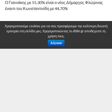
Ο Γιαννάκης με 55,30% είναι ο νέος Δήμαρχος Φλώρινας
έναντι του Κωνσταντινίδη με 44,70%
RELATED ITEMS:
DITIKI.GR
,
ΔΉΜΟΣ ΦΛΏΡΙΝΑΣ
Χρησιμοποιούμε cookies για να σας προσφέρουμε την καλύτερη δυνατή
εμπειρία στη σελίδα μας. Χρησιμοποιώντας το ditiki.gr αποδέχεστε τη
χρήση τους.
Δέχομαι
ΣΥΝΙΣΤΑΤΑΙ ΓΙΑ ΕΣΑΣ
Συμμετοχή του Πανεπιστημίου Δυτικής
Μακεδονίας στην κοινωνική δράση «Φαγητό
για Όλους»
Δήμος Φλώρινας: Προηγείται ο Β. Γιαννάκης
του Ε. Κων/νίδη
Δήμος Φλώρινας: Πληρωμή προνοιακών