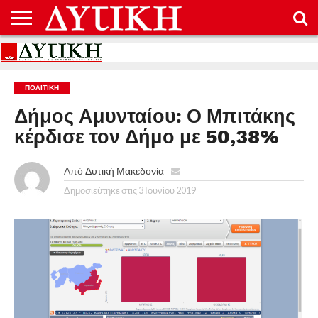
ΑΡΧΙΚΉ
ΕΠΙΚΟΙΝΩΝΊΑ
ΌΡΟΙ
ΠΡΟΣΤΑΣΊΑ
ΧΡΉΣΗΣ
ΠΡΟΣΩΠΙΚΏΝ
ΔΕΔΟΜΈΝΩΝ
ΠΟΛΙΤΙΚΉ
Δήμος Αμυνταίου: Ο Μπιτάκης
κέρδισε τον Δήμο με 50,38%
Από
Δυτική Μακεδονία
Δημοσιεύτηκε στις
3 Ιουνίου 2019