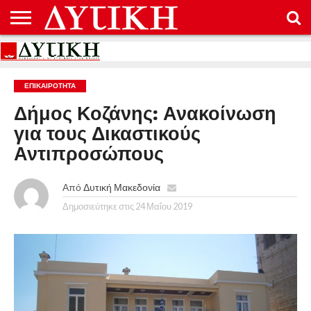
ΑΡΧΙΚΉ
ΕΠΙΚΟΙΝΩΝΊΑ
ΌΡΟΙ
ΠΡΟΣΤΑΣΊΑ
ΧΡΉΣΗΣ
ΠΡΟΣΩΠΙΚΏΝ
ΔΕΔΟΜΈΝΩΝ
ΕΠΙΚΑΙΡΟΤΗΤΑ
Δήμος Κοζάνης: Ανακοίνωση
για τους Δικαστικούς
Αντιπροσώπους
Από
Δυτική Μακεδονία
Δημοσιεύτηκε στις
24 Μαΐου 2019