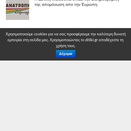
της απομόνωση απο την Ευρώπη
Χρησιμοποιούμε cookies για να σας προσφέρουμε την καλύτερη δυνατή
ΠΟΛΙΤΙΚΉ
εμπειρία στη σελίδα μας. Χρησιμοποιώντας το ditiki.gr αποδέχεστε τη
χρήση τους.
Αναβλήθηκε η κεντρική ομιλία
Δέχομαι
Λάζαρου Μαλούτα λόγω καιρού
By
Δυτική Μακεδονία
Posted on
24 Μαΐου 2019