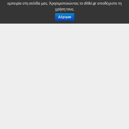
εμπειρία στη σελίδα μας. Χρησιμοποιώντας το ditiki.gr αποδέχεστε τη
χρήση τους.
Δέχομαι
Πρόγραμμα Εκδηλώσεων Αποκριάς σε όλο
τον Δήμο Σερβίων
Το τέλος μιας ποινικής διαδικασίας που
εκκρεμούσε εις βάρος του Δημάρχου Σερβίων
ΕΠΙΚΑΙΡΟΤΗΤΑ
Δήμος Κοζάνης: Πρωτοβουλία
για τη στήριξη των τοπικών
προϊόντων