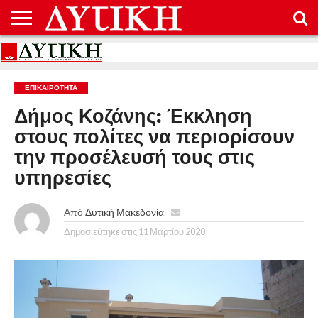
ΑΡΧΙΚΉ
ΕΠΙΚΟΙΝΩΝΊΑ
ΌΡΟΙ
ΠΡΟΣΤΑΣΊΑ
ΧΡΉΣΗΣ
ΠΡΟΣΩΠΙΚΏΝ
ΔΕΔΟΜΈΝΩΝ
ΕΠΙΚΑΙΡΟΤΗΤΑ
Δήμος Κοζάνης: Έκκληση
στους πολίτες να περιορίσουν
την προσέλευσή τους στις
υπηρεσίες
Από
Δυτική Μακεδονία
Δημοσιεύτηκε στις
11 Μαρτίου 2020