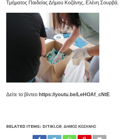
Τμήματος Παιδείας Δήμου Κοζάνης, Ελένη Σουρβά.
Δείτε το βίντεο
https://youtu.be/LeHOAf_cNtE
RELATED ITEMS:
DITIKI.GR
,
ΔΉΜΟΣ ΚΟΖΆΝΗΣ