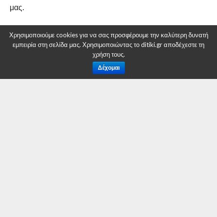
μας.
Χρησιμοποιούμε cookies για να σας προσφέρουμε την καλύτερη δυνατή
εμπειρία στη σελίδα μας. Χρησιμοποιώντας το ditiki.gr αποδέχεστε τη
χρήση τους.
Δέχομαι
RELATED ITEMS:
DITIKI.GR
,
ΔΉΜΟΣ ΚΟΖΆΝΗΣ
ΣΥΝΙΣΤΑΤΑΙ ΓΙΑ ΕΣΑΣ
Δήμος Κοζάνης: Τα φετινά SourdGames θα
πραγματοποιηθούν την Πέμπτη 27
Φεβρουαρίου 2025