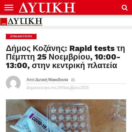
ΑΡΧΙΚΉ
ΕΠΙΚΟΙΝΩΝΊΑ
ΌΡΟΙ
ΠΡΟΣΤΑΣΊΑ
ΧΡΉΣΗΣ
ΠΡΟΣΩΠΙΚΏΝ
ΔΕΔΟΜΈΝΩΝ
ΕΠΙΚΑΙΡΟΤΗΤΑ
Δήμος Κοζάνης: Rapid tests τη
Πέμπτη 25 Νοεμβρίου, 10:00-
13:00, στην κεντρική πλατεία
Από
Δυτική Μακεδονία
Δημοσιεύτηκε στις
24 Νοεμβρίου 2021