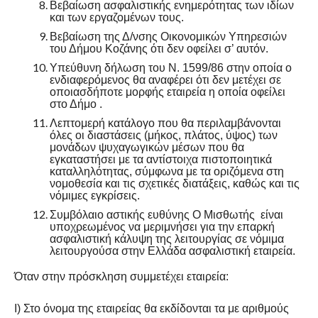
Βεβαίωση ασφαλιστικής ενημερότητας των ιδίων
και των εργαζομένων τους.
Βεβαίωση της Δ/νσης Οικονομικών Υπηρεσιών
του Δήμου Κοζάνης ότι δεν οφείλει σ’ αυτόν.
Υπεύθυνη δήλωση του Ν. 1599/86 στην οποία ο
ενδιαφερόμενος θα αναφέρει ότι δεν μετέχει σε
οποιασδήποτε μορφής εταιρεία η οποία οφείλει
στο Δήμο .
Λεπτομερή κατάλογο που θα περιλαμβάνονται
όλες οι διαστάσεις (μήκος, πλάτος, ύψος) των
μονάδων ψυχαγωγικών μέσων που θα
εγκαταστήσει με τα αντίστοιχα πιστοποιητικά
καταλληλότητας, σύμφωνα με τα οριζόμενα στη
νομοθεσία και τις σχετικές διατάξεις, καθώς και τις
νόμιμες εγκρίσεις.
Συμβόλαιο αστικής ευθύνης Ο Μισθωτής είναι
υποχρεωμένος να μεριμνήσει για την επαρκή
ασφαλιστική κάλυψη της λειτουργίας σε νόμιμα
λειτουργούσα στην Ελλάδα ασφαλιστική εταιρεία.
Όταν στην πρόσκληση συμμετέχει εταιρεία:
Ι) Στο όνομα της εταιρείας θα εκδίδονται τα με αριθμούς