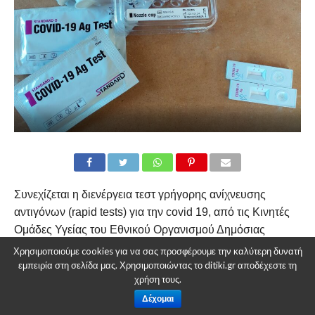
Συνεχίζεται η διενέργεια τεστ γρήγορης ανίχνευσης
αντιγόνων (rapid tests) για την covid 19, από τις Κινητές
Ομάδες Υγείας του Εθνικού Οργανισμού Δημόσιας
Υγείας, σε συνεργασία με το Δήμο Κοζάνης.
Χρησιμοποιούμε cookies για να σας προσφέρουμε την καλύτερη δυνατή
εμπειρία στη σελίδα μας. Χρησιμοποιώντας το ditiki.gr αποδέχεστε τη
Σε αυτό το πλαίσιο, την Πέμπτη 11 Νοεμβρίου 2021 θα
χρήση τους.
πραγματοποιούνται δωρεάν rapid tests, από τις 10.00
Δέχομαι
έως τις 13.00, στο χώρο της κεντρικής πλατείας Κοζάνης