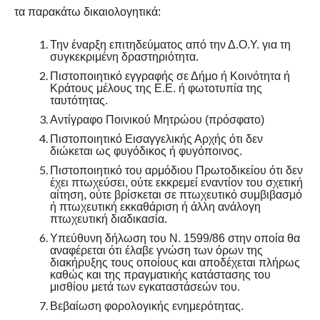
τα παρακάτω δικαιολογητικά:
Την έναρξη επιτηδεύματος από την Δ.Ο.Υ. για τη
συγκεκριμένη δραστηριότητα.
Πιστοποιητικό εγγραφής σε Δήμο ή Κοινότητα ή
Κράτους μέλους της Ε.Ε. ή φωτοτυπία της
ταυτότητας.
Αντίγραφο Ποινικού Μητρώου (πρόσφατο)
Πιστοποιητικό Εισαγγελικής Αρχής ότι δεν
διώκεται ως φυγόδικος ή φυγόποινος.
Πιστοποιητικό του αρμόδιου Πρωτοδικείου ότι δεν
έχει πτωχεύσει, ούτε εκκρεμεί εναντίον του σχετική
αίτηση, ούτε βρίσκεται σε πτωχευτικό συμβιβασμό
ή πτωχευτική εκκαθάριση ή άλλη ανάλογη
πτωχευτική διαδικασία.
Υπεύθυνη δήλωση του Ν. 1599/86 στην οποία θα
αναφέρεται ότι έλαβε γνώση των όρων της
διακήρυξης τους οποίους και αποδέχεται πλήρως
καθώς και της πραγματικής κατάστασης του
μισθίου μετά των εγκαταστάσεών του.
Βεβαίωση φορολογικής ενημερότητας.