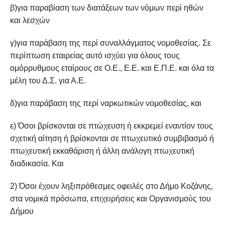
β)για παραβίαση των διατάξεων των νόμων περί ηθών
και λεσχών
γ)για παράβαση της περί συναλλάγματος νομοθεσίας. Σε
περίπτωση εταιρείας αυτό ισχύει για όλους τους
ομόρρυθμους εταίρους σε Ο.Ε., Ε.Ε. και Ε.Π.Ε. και όλα τα
μέλη του Δ.Σ. για Α.Ε.
δ)για παράβαση της περί ναρκωτικών νομοθεσίας, και
ε) Όσοι βρίσκονται σε πτώχευση ή εκκρεμεί εναντίον τους
σχετική αίτηση ή βρίσκονται σε πτωχευτικό συμβιβασμό ή
πτωχευτική εκκαθάριση ή άλλη ανάλογη πτωχευτική
διαδικασία. Και
2) Όσοι έχουν ληξιπρόθεσμες οφειλές στο Δήμο Κοζάνης,
στα νομικά πρόσωπα, επιχειρήσεις και Οργανισμούς του
Δήμου