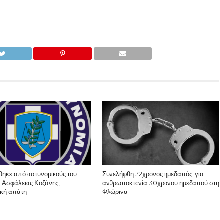
θηκε από αστυνομικούς του
Συνελήφθη 32χρονος ημεδαπός, για
 Ασφάλειας Κοζάνης,
ανθρωποκτονία 30χρονου ημεδαπού στη
ική απάτη
Φλώρινα