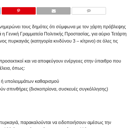
COMMENTS
νημερώνει τους δημότες ότι σύμφωνα με τον χάρτη πρόβλεψης
 η Γενική Γραμματεία Πολιτικής Προστασίας, για αύριο Τετάρτη
ος πυρκαγιάς (κατηγορία κινδύνου 3 – κίτρινο) σε όλες τις
α προσεκτικοί και να αποφεύγουν ενέργειες στην ύπαιθρο που
λεια, όπως:
ν ή υπολειμμάτων καθαρισμού
ύν σπινθήρες (δισκοπρίονα, συσκευές συγκόλλησης)
πυρκαγιά, παρακαλούνται να ειδοποιήσουν αμέσως την