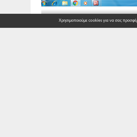
Χρησιμοποιούμε cookies για να σας προσφέρο
Ο Κορεντσίδης με 62,37% κέρδισε στον 2ο γ
RELATED ITEMS:
DITIKI.GR
,
ΔΉΜΟΣ ΚΑΣΤΟΡΙΆΣ
ΣΥΝΙΣΤΑΤΑΙ ΓΙΑ ΕΣΑΣ