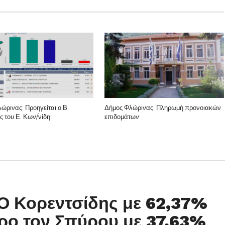
ώρινας: Προηγείται ο Β.
Δήμος Φλώρινας: Πληρωμή προνοιακών
ς του Ε. Κων/νίδη
επιδομάτων
Ο Κορεντσίδης με 62,37%
ύρο τον Σπύρου με 37,63%