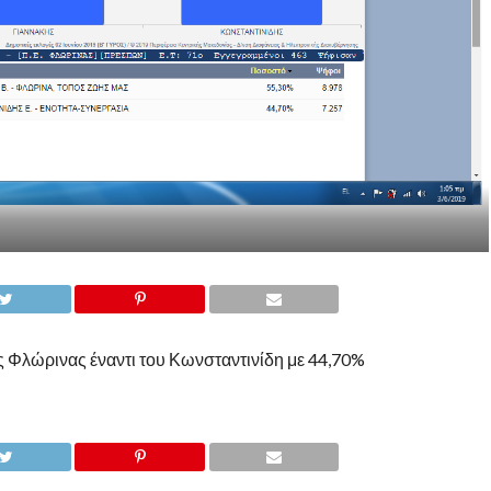
ς Φλώρινας έναντι του Κωνσταντινίδη με 44,70%