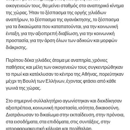
οικογενειών τους, θα μείνει σταθμός στο αναπηρικό κίνημα
της χώρας. Ήταν το ξέσπασμα της οργής χιλιάδων
αναπήρων, το ξέσπασμα της αγανάκτησης, το ξέσπασμα
για τα δικαιώματα που καταπατούνται, για την κοινωνική
ένταξη, για την αξιοπρεπή διαβίωση, για την κοινωνική
προστασία, για την άρση όλων των αδικιών και μορφών
διάκρισης.
Περίπου δέκα χιλιάδες άτομα με αναπηρία, χρόνιες
παθήσεις και μέλη των οικογενειών τους συγκεντρώθηκαν
το πρωί και κατέκλυσαν το κέντρο της Αθήνας, πορεύτηκαν
μέχρι τη Βουλή των Ελλήνων, έχοντας φτάσει από κάθε
γωνιά της χώρας.
Στο σημερινό συλλαλητήριο αγωνίστηκαν και διεκδίκησαν
αξιοπρέπεια, κοινωνική προστασία, ισότητα, δικαιοσύνη.
Διατράνωσαν το δικαίωμα στην εκπαίδευση, στην πρόνοια,
στα εισοδήματα, στα επιδόματα, στις συντάξεις, στην
ιατροφαρμακευτική κάλυψη και περίθαλψη.