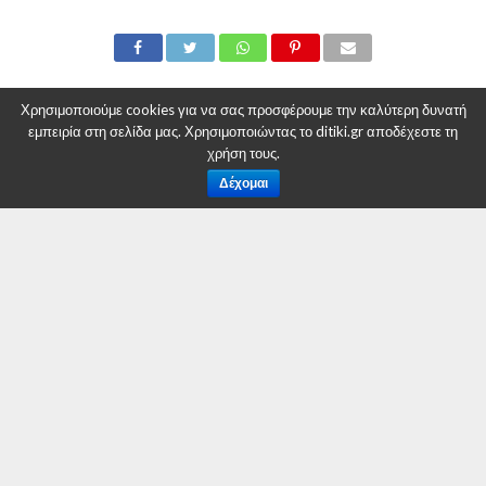
Ανακοίνωση Λαϊκής Ενότητας ΠΕ Κοζάνης
Χρησιμοποιούμε cookies για να σας προσφέρουμε την καλύτερη δυνατή
εμπειρία στη σελίδα μας. Χρησιμοποιώντας το ditiki.gr αποδέχεστε τη
1) Η κατεύθυνση ανακεφαλαιοποίησης των τραπεζών
χρήση τους.
αποτελεί νέο μεγάλο οικονομικό, κοινωνικό και πολιτικό
Δέχομαι
σκάνδαλο υπέρ των τραπεζιτών. Με ευθύνη της
κυβέρνησης ΣΥΡΙΖΑ-ΑΝΕΛ και την στήριξη της ΝΔ,
ΠΑΣΟΚ, Ποτάμι και Ένωσης Κεντρώων», προβλέπεται να
δοθούν από το δημόσιο γύρω στα 10 δις για τη «σωτηρία»
των τραπεζών με ταυτόχρονη παράδοση του ελέγχου σε
ιδιώτες, έλληνες και ξένους επενδυτές. Ταυτόχρονα το ΤΧΣ
περνάει στον έλεγχο των «θεσμών» (ΕΕ, ΕΚΤ, ΕΜΣ).
2) Με την ουσιαστική παράδοση του ελληνικού τραπεζικού
συστήματος στον έλεγχο των δανειστών, ανοίγει ο δρόμος
της δήμευσης των λαϊκών κατοικιών, υποθηκευμένων
ακινήτων και υπερχρεωμένων επιχειρήσεων, καθώς και