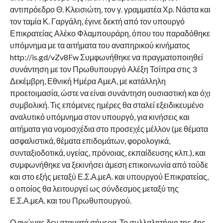
αντιπρόεδρο Θ. Κλεισιώτη, τον γ. γραμματέα Χρ. Νάστα και
τον ταμία Κ. Γαργάλη, έγινε δεκτή από τον υπουργό
Επικρατείας Αλέκο Φλαμπουράρη, όπου του παραδόθηκε
υπόμνημα με τα αιτήματα του αναπηρικού κινήματος
http://is.gd/vZv8Fw Συμφωνήθηκε να πραγματοποιηθεί
συνάντηση με τον Πρωθυπουργό Αλέξη Τσίπρα στις 3
Δεκέμβρη, Εθνική Ημέρα ΑμεΑ, με κατάλληλη
προετοιμασία, ώστε να είναι συνάντηση ουσιαστική και όχι
συμβολική. Τις επόμενες ημέρες θα σταλεί εξειδικευμένο
αναλυτικό υπόμνημα στον υπουργό, για κινήσεις και
αιτήματα για νομοσχέδια στο προσεχές μέλλον (με θέματα
ασφαλιστικά, θέματα επιδομάτων, φορολογικά,
συνταξιοδοτικά, υγείας, πρόνοιας, εκπαίδευσης κλπ.), και
συμφωνήθηκε να ξεκινήσει άμεση επικοινωνία από τούδε
και στο εξής μεταξύ Ε.Σ.Α.μεΑ. και υπουργού Επικρατείας,
ο οποίος θα λειτουργεί ως σύνδεσμος μεταξύ της
Ε.Σ.Α.μεΑ. και του Πρωθυπουργού.
Ο αγώνας δεν σταματά σήμερα. Το συλλαλητήριο της 4ης