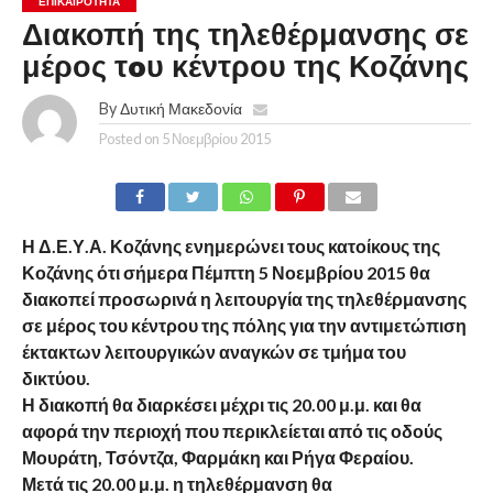
ΕΠΙΚΑΙΡΟΤΗΤΑ
Διακοπή της τηλεθέρμανσης σε
μέρος τoυ κέντρου της Κοζάνης
By
Δυτική Μακεδονία
Posted on
5 Νοεμβρίου 2015
Η Δ.Ε.Υ.Α. Κοζάνης ενημερώνει τους κατοίκους της
Κοζάνης ότι σήμερα Πέμπτη 5 Νοεμβρίου 2015 θα
διακοπεί προσωρινά η λειτουργία της τηλεθέρμανσης
σε μέρος του κέντρου της πόλης για την αντιμετώπιση
έκτακτων λειτουργικών αναγκών σε τμήμα του
δικτύου.
Η διακοπή θα διαρκέσει μέχρι τις 20.00 μ.μ. και θα
αφορά την περιοχή που περικλείεται από τις οδούς
Μουράτη, Τσόντζα, Φαρμάκη και Ρήγα Φεραίου.
Μετά τις 20.00 μ.μ. η τηλεθέρμανση θα