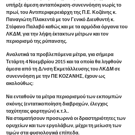
υπήρξε άμεση ανταπόκριση-συνεννόηση νωρίς το
πρωί, του Αντιπεριφερειάρχη της Π.Ε. Κοζάνης κ.
Παναγιώτη Πλακεντά με τον Γενικό Διευθυντή κ.
Στέφανο Παλαβό καθώς και με τα αρμόδια όργανα του
ΛΚΔΜ, για την λήψη έκτακτων μέτρων και τον
περιορισμό της ρύπανσης.
Αναλυτικά τα προβλεπόμενα μέτρα, για σήμερα
Τετάρτη 4 Νοεμβρίου 2015 και τα οποία θα ληφθούν
άμεσα από τη Δ/νση Εκμετάλλευσης του ΛΚΔΜ σε
συνεννόηση με την ΠΕ ΚΟΖΑΝΗΣ, έχουν ως
ακολούθως:
Να ενταθούν τα μέτρα περιορισμού των εκπομπών
σκόνης (εντατικοποίηση διαβροχών, έλεγχος
ταχύτητας φορτηγών) κ.τ.λ..
Να σταματήσουν προσωρινά οι δραστηριότητες των
ορυχείων και των εργολάβων, μέχρι τη μείωση των
τιμών στα φυσιολογικά επίπεδα.