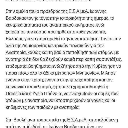
Στην ομιλία του ο πρόεδρος της Ε.Σ.Α.μεΑ. Ιωάννης
Βαρδακαστάνης τόνισε την ιστορικότητα της ημέρας, τα
κεντρικά αιτήματα του αναπηρικού κινήματος, ενώ
χαιρέτησε τον κόσμο που ήρθε από κάθε γωνιά της
Ελλάδας για να παρευρεθεί στην κινητοποίηση. Τόνισε την
αξία της δημιουργίας κεντρικών πολιτικών για την
Αναπηρία, καθώς και τη βαθιά πεποίθηση των ατόμων με
αναπηρία ότι δεν θα δεχθούν καμιά περικοπή σε συντάξεις,
επιδόματα, βοηθήματα, ενώ ζήτησε από την Κυβέρνηση να
πάρει πίσω όλα τα άδικα μέτρα των Μνημονίων. Μίλησε
ενάντια στην κρίση, ενάντια στην φτωχοποίηση και τον
κοινωνικό αποκλεισμό, ζήτησε να χρηματοδοτηθεί η
Παιδεία και η Υγεία Πρόνοια , να ενισχυθούν οι δομές των
ατόμων με αναπηρία, να υποστηριχθούν οι γονείς και οι
κηδεμόνες των παιδιών με αναπηρία.
Στη Βουλή αντιπροσωπεία της Ε.Σ.Α.μεΑ., αποτελούμενη
από τον πρόεδρό της Ιωάννη Βαρδακαστάνη, τον