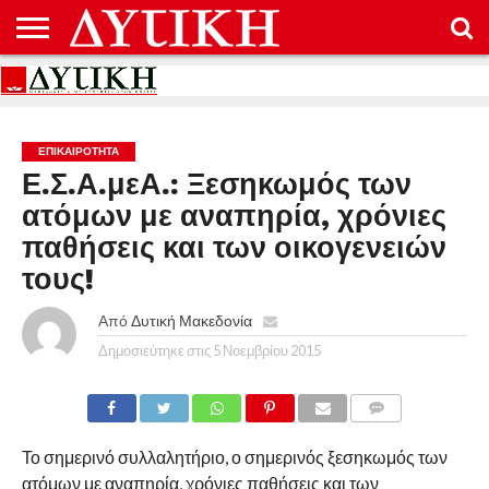
ΑΡΧΙΚΉ
ΕΠΙΚΟΙΝΩΝΊΑ
ΌΡΟΙ
ΠΡΟΣΤΑΣΊΑ
ΧΡΉΣΗΣ
ΠΡΟΣΩΠΙΚΏΝ
ΔΕΔΟΜΈΝΩΝ
ΕΠΙΚΑΙΡΟΤΗΤΑ
Ε.Σ.Α.μεΑ.: Ξεσηκωμός των
ατόμων με αναπηρία, χρόνιες
παθήσεις και των οικογενειών
τους!
Από
Δυτική Μακεδονία
Δημοσιεύτηκε στις
5 Νοεμβρίου 2015
COMMENTS
Το σημερινό συλλαλητήριο, ο σημερινός ξεσηκωμός των
ατόμων με αναπηρία, χρόνιες παθήσεις και των