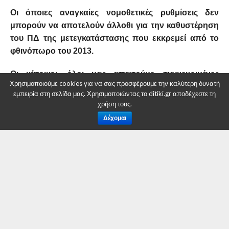
Οι όποιες αναγκαίες νομοθετικές ρυθμίσεις δεν
μπορούν να αποτελούν άλλοθι για την καθυστέρηση
του ΠΔ της μετεγκατάστασης που εκκρεμεί από το
φθινόπωρο του 2013.
Οι κάτοικοι, όλοι μας απαιτούμε συγκεκριμένες
Χρησιμοποιούμε cookies για να σας προσφέρουμε την καλύτερη δυνατή
οικονομικές και χρονικές δεσμεύσεις για την
εμπειρία στη σελίδα μας. Χρησιμοποιώντας το ditiki.gr αποδέχεστε τη
υλοποίηση του εγχειρήματος.
χρήση τους.
Δέχομαι
Για να μην περάσουν μερικά χρόνια ακόμη, χωρίς να
έχει κανένα βήμα προόδου, όπως συμβαίνει με τον
επαρχιακό δρόμο Ακρινής – Κοζάνης που βρίσκεται
ακόμη και σήμερα στο σημείο μηδέν …..
Για την ¨ΕΝΟΤΗΤΑ¨
Λ. Μαλούτας