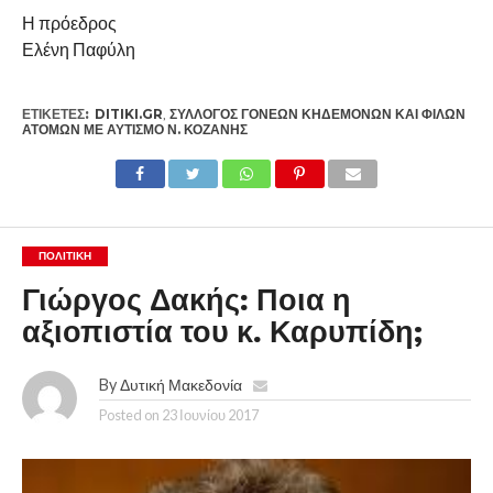
Η πρόεδρος
Ελένη Παφύλη
ΕΤΙΚΕΤΕΣ:
DITIKI.GR
,
ΣΎΛΛΟΓΟΣ ΓΟΝΈΩΝ ΚΗΔΕΜΌΝΩΝ ΚΑΙ ΦΊΛΩΝ
ΑΤΌΜΩΝ ΜΕ ΑΥΤΙΣΜΌ Ν. ΚΟΖΆΝΗΣ
ΠΟΛΙΤΙΚΉ
Γιώργος Δακής: Ποια η
αξιοπιστία του κ. Καρυπίδη;
By
Δυτική Μακεδονία
Posted on
23 Ιουνίου 2017