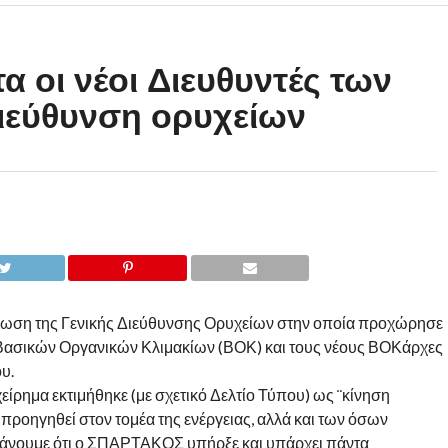
 οι νέοι Διευθυντές των
Διεύθυνση ορυχείων
ρωση της Γενικής Διεύθυνσης Ορυχείων στην οποία προχώρησε
ε Βασικών Οργανικών Κλιμακίων (ΒΟΚ) και τους νέους ΒΟΚάρχες
υ.
ίρημα εκτιμήθηκε (με σχετικό Δελτίο Τύπου) ως ¨κίνηση
ροηγηθεί στον τομέα της ενέργειας, αλλά και των όσων
βάνουμε ότι ο ΣΠΑΡΤΑΚΟΣ υπήρξε και υπάρχει πάντα