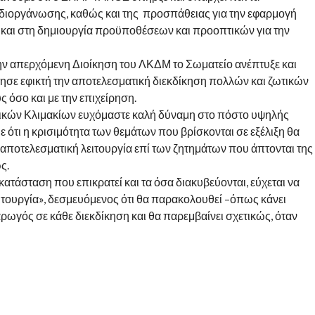
ναδιοργάνωσης, καθώς και της προσπάθειας για την εφαρμογή
 και στη δημιουργία προϋποθέσεων και προοπτικών για την
την απερχόμενη Διοίκηση του ΛΚΔΜ το Σωματείο ανέπτυξε και
τησε εφικτή την αποτελεσματική διεκδίκηση πολλών και ζωτικών
 όσο και με την επιχείρηση.
ικών Κλιμακίων ευχόμαστε καλή δύναμη στο πόστο υψηλής
ότι η κρισιμότητα των θεμάτων που βρίσκονται σε εξέλιξη θα
ι αποτελεσματική λειτουργία επί των ζητημάτων που άπτονται της
ς.
άσταση που επικρατεί και τα όσα διακυβεύονται, εύχεται να
ειτουργία», δεσμευόμενος ότι θα παρακολουθεί –όπως κάνει
 αρωγός σε κάθε διεκδίκηση και θα παρεμβαίνει σχετικώς, όταν