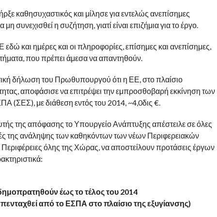
ήρξε καθησυχαστικός και μίλησε για εντελώς ανεπίσημες
η συνεχισθεί η συζήτηση, γιατί είναι επιζήμια για το έργο.
εδώ και ημέρες και οι πληροφορίες, επίσημες και ανεπίσημες,
τήματα, που πρέπει άμεσα να απαντηθούν.
ική δήλωση του Πρωθυπουργού ότι η ΕΕ, στο πλαίσιο
τητας, αποφάσισε να επιτρέψει την εμπροσθοβαρή εκκίνηση των
 (ΣΕΣ), με διάθεση εντός του 2014, ~4,0δις €.
αυτής της απόφασης το Υπουργείο Ανάπτυξης απέστειλε σε όλες
νές της ανάληψης των καθηκόντων των νέων Περιφερειακών
ς Περιφέρειες όλης της Χώρας, να αποστείλουν προτάσεις έργων
ρακτηριστικά:
α δημοπρατηθούν έως το τέλος του 2014
 απενταχθεί από το ΕΣΠΑ στο πλαίσιο της εξυγίανσης)