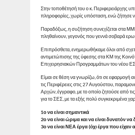
Στην τοποθέτησή του ο κ. Περιφερειάρχης υπ
πληροφορίες, χωρίς υπόσταση, ενώ ζήτησε να μ
Παραδόξως, η συζήτηση συνεχίζεται στα ΜΜΕ 
πληθαίνουν, γεγονός που γεννά σοβαρά ερω
Επιπρόσθετα, ενημερωθήκαμε όλοι από σχετ
αντιμετώπισης της ύφεσης στα ΚΜ της Κοινό
Επιχειρησιακών Προγραμμάτων του νέου ΕΣΠΑ
Είμαι σε θέση να γνωρίζω, ότι σε εφαρμογή 
τις Περιφέρειες στις 27 Αυγούστου, παραμο
Αρχών, έγγραφο, με το οποίο ζητούσε από τι
για το ΣΕΣ, με τα εξής πολύ συγκεκριμένα χα
1ο να είναι σημαντικά
2ο να είναι ώριμα και να είναι δυνατόν ν
3ο να είναι ΝΕΑ έργα (όχι έργα που είχαν